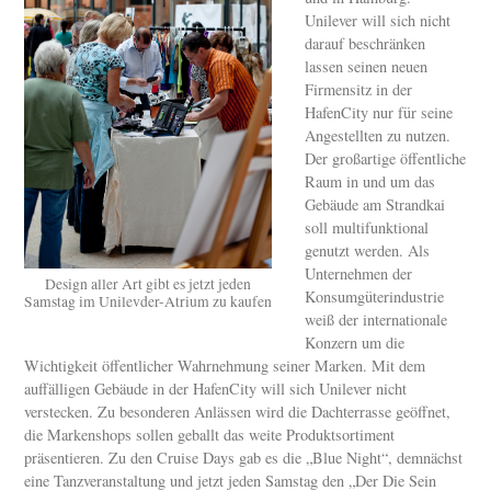
Unilever will sich nicht
darauf beschränken
lassen seinen neuen
Firmensitz in der
HafenCity nur für seine
Angestellten zu nutzen.
Der großartige öffentliche
Raum in und um das
Gebäude am Strandkai
soll multifunktional
genutzt werden. Als
Unternehmen der
Design aller Art gibt es jetzt jeden
Konsumgüterindustrie
Samstag im Unilevder-Atrium zu kaufen
weiß der internationale
Konzern um die
Wichtigkeit öffentlicher Wahrnehmung seiner Marken. Mit dem
auffälligen Gebäude in der HafenCity will sich Unilever nicht
verstecken. Zu besonderen Anlässen wird die Dachterrasse geöffnet,
die Markenshops sollen geballt das weite Produktsortiment
präsentieren. Zu den Cruise Days gab es die „Blue Night“, demnächst
eine Tanzveranstaltung und jetzt jeden Samstag den „Der Die Sein