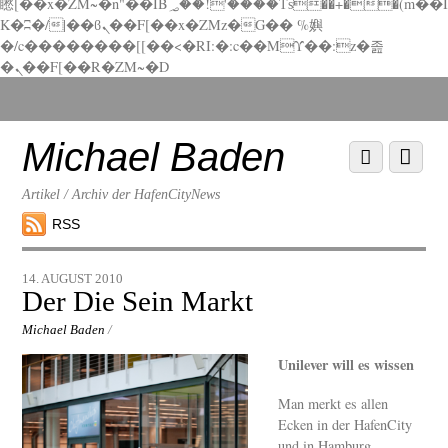
矁[��x�ZM~�n"��IB؃��!'����Тѕ��+��(m��I
K�ʭ�/|��ϐܢ��F[��x�ZMz�G�� %嬩
�/c��������[[��<�RI:�:c��MΎ��:z�졾
�ܢ��F[��R�ZM~�D
Scroll
down
to
Michael Baden
Scroll
Menu
content
down
to
Artikel / Archiv der HafenCityNews
content
RSS
14. AUGUST 2010
Der Die Sein Markt
Michael Baden
/
Unilever will es wissen
Man merkt es allen
Ecken in der HafenCity
und in Hamburg.