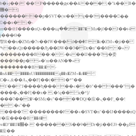
b�>j��)΄��!P�����ԫ��&���;�"k��B�
޶�}
��������p�SVT�(w��ę��!j������
��x�;�-
m��@J����nQ+���պ��כ��7�Ma�jf��J��ͱ4
j���Ѳ�
撆R��x�ZMz�7v��IW���/d��ٞ�Тז�c�ZM~�ji��
ߒ��sQz�����Ԡ��DW��3�De�n"��M�+/
��������B��:�-�u��IJ���7j�委
���9��p�=�'m��AN�ޭ�=/
��������B��:�-
�n&������nUf���������q��x�ZM~�
c��
Ϲ�+,&��Ὰܢ��F[��(�1�*"��
ϒ��"J����ԧ�����<�;�b"�� ���"j�
����ܢ��F[��x� ,�!q�� қ�*]/
���؝�2��7�SMc�s"���ޭ�DQ/�应�ܢ��F_��!
� :�s"��
����7`��������F��+�SVT�n"��IJ����nQ
/�应����B ��4�
w�D"��IJ�׭�-`������S��9�Dr�ji��EJ߅��gJ
�应��