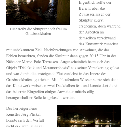
Eigentlich sollte der
Bericht über das
Zuwasserlassen der
Skulptur zuerst
erscheinen, doch während
Hier treibt die Skulptur noch frei im
der Arbeiten an
Grasbrookhafen
demselben verschwand
das Kunstwerk zunächst
mit unbekanntem Ziel. Nachforschungen von Anwohner, die das
Fehlen bemerkten, fanden die Skulptur dann gegen 20:15 Uhr in der
Nähe der Marco-Polo-Terrassen. Augenscheinlich hatte sich das
Objekt "Dialektik und Metamorphosis" aus seiner Verankerung gelöst
und war durch die ansteigende Flut zunächst in das Innere des
Grasbrookhafens getrieben. Mit ablaufendem Wasser setzte sich dann
das Kunstwerk zwischen zwei Duckdalben fest und konnte dort durch
das beherzte Eingreifen einiger Anwohner mittels eilig
herangeschaffter Seile festgelascht werden.
Der herbeigerufene
Künstler Jörg Plickat
konnte sich den Vorfall
nicht erklären, alles sei