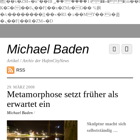
矁[��x�ZM~�n"��IB؃��!'����Тѕ��+��(m��I
K�ʭ�/|��ϐܢ��F[��x�ZMz�G�� %嬩
�/c��������[[��<�RI:�:c��MΎ��:z�졾
�ܢ��F[��R�ZM~�D
Scroll
down
to
Michael Baden
Scroll
Menu
content
down
to
Artikel / Archiv der HafenCityNews
content
RSS
29. MÄRZ 2008
Metamorphose setzt früher als
erwartet ein
Michael Baden
/
Skulptur macht sich
selbstständig …