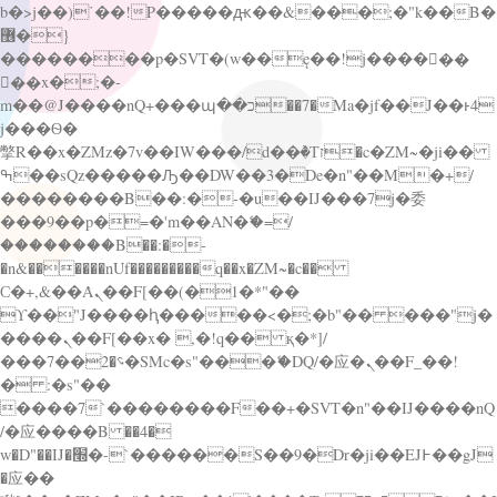
b�>j��)΄��!P�����ԫ��&���;�"k��B�
޶�}
��������p�SVT�(w��ę��!j������
��x�;�-
m��@J����nQ+���պ��כ��7�Ma�jf��J��ͱ4
j���Ѳ�
撆R��x�ZMz�7v��IW���/d��ٞ�Тז�c�ZM~�ji��
ߒ��sQz�����Ԡ��DW��3�De�n"��M�+/
��������B��:�-�u��IJ���7j�委
���9��p�=�'m��AN�ޭ�=/
��������B��:�-
�n&������nUf���������q��x�ZM~�
c��
Ϲ�+,&��Ὰܢ��F[��(�1�*"��
ϒ��"J����ԧ�����<�;�b"�� ���"j�
����ܢ��F[��x� ,�!q�� қ�*]/
���؝�2��7�SMc�s"���ޭ�DQ/�应�ܢ��F_��!
� :�s"��
����7`��������F��+�SVT�n"��IJ����nQ
/�应����B ��4�
w�D"��IJ�׭�-`������S��9�Dr�ji��EJ߅��gJ
�应��