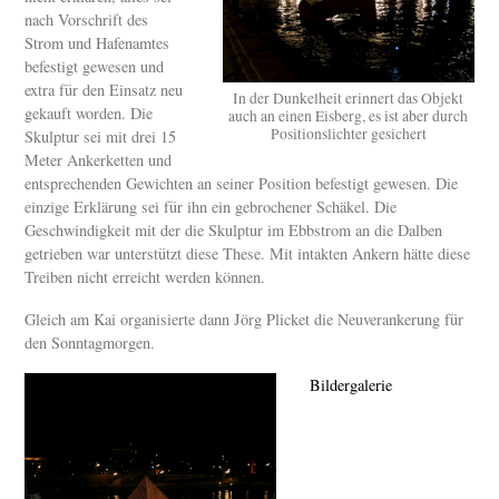
nach Vorschrift des
Strom und Hafenamtes
befestigt gewesen und
extra für den Einsatz neu
In der Dunkelheit erinnert das Objekt
gekauft worden. Die
auch an einen Eisberg, es ist aber durch
Positionslichter gesichert
Skulptur sei mit drei 15
Meter Ankerketten und
entsprechenden Gewichten an seiner Position befestigt gewesen. Die
einzige Erklärung sei für ihn ein gebrochener Schäkel. Die
Geschwindigkeit mit der die Skulptur im Ebbstrom an die Dalben
getrieben war unterstützt diese These. Mit intakten Ankern hätte diese
Treiben nicht erreicht werden können.
Gleich am Kai organisierte dann Jörg Plicket die Neuverankerung für
den Sonntagmorgen.
Bildergalerie