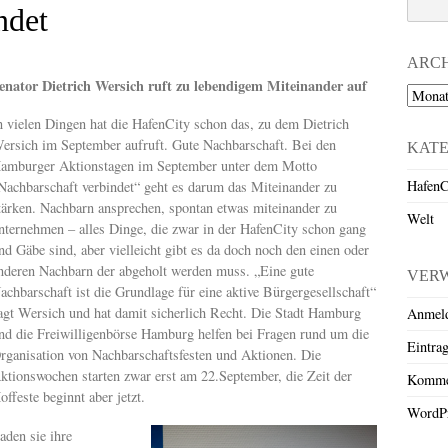
ndet
ARC
enator Dietrich Wersich ruft zu lebendigem Miteinander auf
Archiv
n vielen Dingen hat die HafenCity schon das, zu dem Dietrich
ersich im September aufruft. Gute Nachbarschaft. Bei den
KAT
amburger Aktionstagen im September unter dem Motto
HafenC
Nachbarschaft verbindet“ geht es darum das Miteinander zu
tärken. Nachbarn ansprechen, spontan etwas miteinander zu
Welt
nternehmen – alles Dinge, die zwar in der HafenCity schon gang
nd Gäbe sind, aber vielleicht gibt es da doch noch den einen oder
nderen Nachbarn der abgeholt werden muss. „Eine gute
VER
achbarschaft ist die Grundlage für eine aktive Bürgergesellschaft“
agt Wersich und hat damit sicherlich Recht. Die Stadt Hamburg
Anmel
nd die Freiwilligenbörse Hamburg helfen bei Fragen rund um die
Eintra
rganisation von Nachbarschaftsfesten und Aktionen. Die
ktionswochen starten zwar erst am 22.September, die Zeit der
Komme
offeste beginnt aber jetzt.
WordPr
aden sie ihre