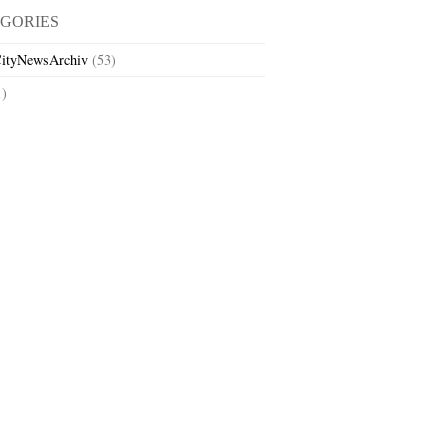
GORIES
ityNewsArchiv
(53)
1)