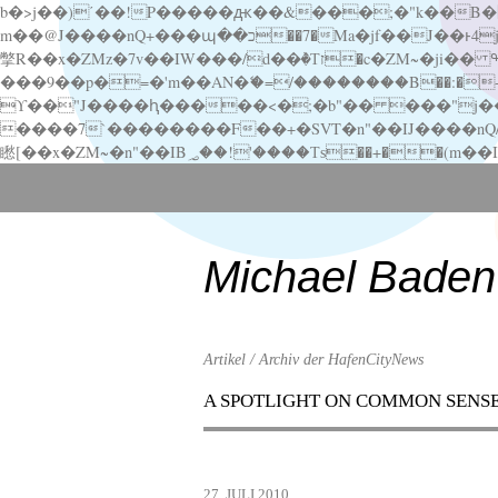
b�>j��)΄��!P�����ԫ��&���;�"k��B�޶�}��������p�SVT�(w��ę��!j������ ��x�;�-
m��@J����nQ+���պ��כ��7�Ma�jf��J��ͱ4j���Ѳ�
撆R��x�ZMz�7v��IW���/d��ٞ�Тז�c�ZM~�ji�� ߒ��sQz�����Ԡ��DW��3�De�n"��M�+/��������B��:�-�u��IJ���7j�委
���9��p�=�'m��AN�ޭ�=/��������B��:�-�n&�
ϒ��"J����ԧ�����<�;�b"�� ���"j�����ܢ��F[��x� ,�!q�� қ�*]/���؝�2��7�SMc�s"���ޭ�DQ/�应�ܢ��F_
����7`��������F��+�SVT�n"��IJ����nQ/�应����B ��4� w�D"��IJ�׭�-
Scroll
down
to
content
Michael Baden
Artikel / Archiv der HafenCityNews
A SPOTLIGHT ON COMMON SENS
Menu
Scroll
down
to
27. JULI 2010