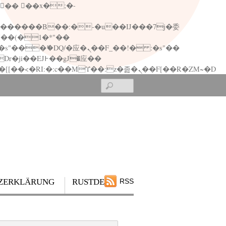
矁[��x�ZM~�n"��IB؃��!'����Тѕ��+��(m��IK�ʭ�/|��ϐܢ��F[��x�ZMz�G�� %嬩�/c��������[[��<�RI:�:c��MΎ��:z�졾�ܢ��F[��R�ZM~�D
Search
ZERKLÄRUNG
RUSTDESK
RSS