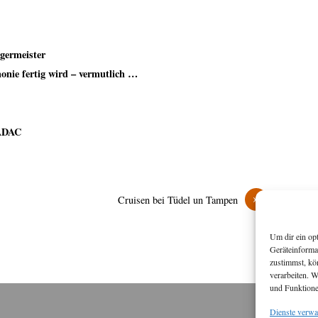
germeister
onie fertig wird – vermutlich …
 ADAC
»
Cruisen bei Tüdel un Tampen
Um dir ein op
Geräteinforma
zustimmst, kö
verarbeiten. 
und Funktione
Dienste verwa