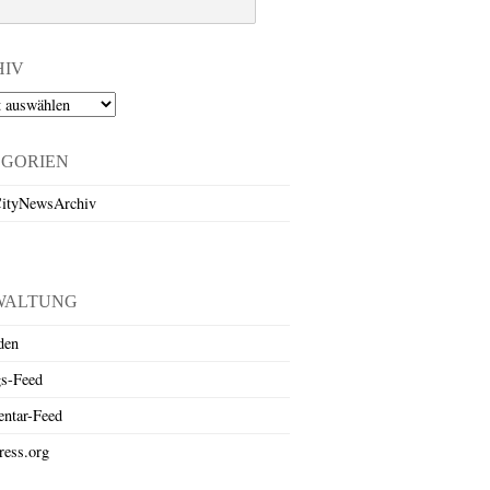
HIV
EGORIEN
ityNewsArchiv
WALTUNG
den
gs-Feed
ntar-Feed
ess.org