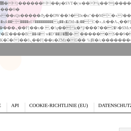
�����nUf���������q��x�ZM~�
c�� Ϲ�+,&��Ὰܢ��F[��(�1�*"��
��!� :�s"��
`������S��9�Dr�ji��EJ߅��gJ�应��
E
API
COOKIE-RICHTLINIE (EU)
DATENSCHUT
Search