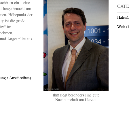
achbarn ein – eine
CATE
ht lange braucht um
mmen. Höhepunkt der
HafenC
ty ist die große
ity“ im
Welt
(
rnehmen,
und Angestellte aus
ung / Anschreiben)
Ihm liegt besonders eine gute
Nachbarschaft am Herzen