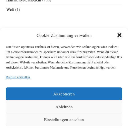
Welt
(1)
Cookie-Zustimmung verwalten
Um dir ein optimales Erlebnis zu bieten, verwenden wir Technologien wie Cookies,
um Geräteinformationen zu speichern und/oder darauf zuzugreifen. Wenn du diesen
Technologien zustimmst, können wir Daten wie das Surfverhalten oder eindeutige IDs
Impressum
auf dieser Website verarbeiten. Wenn du deine Zustimmung nicht erteilst oder
zurückziehst, können bestimmte Merkmale und Funktionen beeinträchtigt werden.
Michael Baden,
Schwensholz 4,
Dienste verwalten
24376 Hasselberg
Disclaimer
Diese Webseite stellt
Akzeptieren
Inhalte der ersten
zehn Jahre der
HafenCity Zeitung
Ablehnen
zur Verfügung. Die
aktuelle Version ist
Einstellungen ansehen
unter
Hafencity
Zeitung
zu finden