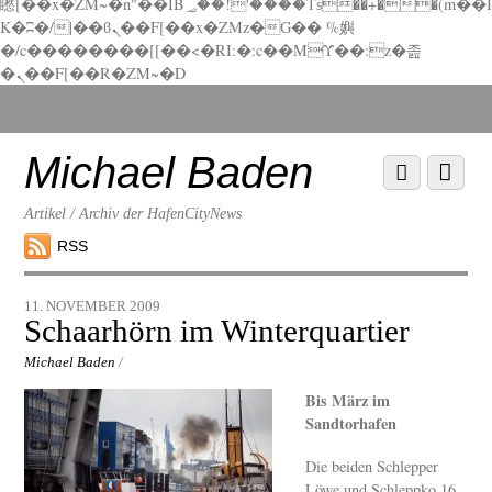
矁[��x�ZM~�n"��IB؃��!'����Тѕ��+��(m��I
K�ʭ�/|��ϐܢ��F[��x�ZMz�G�� %嬩
�/c��������[[��<�RI:�:c��MΎ��:z�졾
�ܢ��F[��R�ZM~�D
Scroll
down
to
Michael Baden
Scroll
Menu
content
down
to
Artikel / Archiv der HafenCityNews
content
RSS
11. NOVEMBER 2009
Schaarhörn im Winterquartier
Michael Baden
/
Bis März im
Sandtorhafen
Die beiden Schlepper
Löwe und Schleppko 16