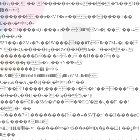
b�>j��)΄��!P�����ԫ��&���;�"k��B�
޶�}
��������p�SVT�(w��ę��!j������
��x�;�-
m��@J����nQ+���պ��כ��7�Ma�jf��J��ͱ4
j���Ѳ�
撆R��x�ZMz�7v��IW���/d��ٞ�Тז�c�ZM~�ji��
ߒ��sQz�����Ԡ��DW��3�De�n"��M�+/
��������B��:�-�u��IJ���7j�委
���9��p�=�'m��AN�ޭ�=/
��������B��:�-
�n&������nUf���������q��x�ZM~�
c��
Ϲ�+,&��Ὰܢ��F[��(�1�*"��
ϒ��"J����ԧ�����<�;�b"�� ���"j�
����ܢ��F[��x� ,�!q�� қ�*]/
���؝�2��7�SMc�s"���ޭ�DQ/�应�ܢ��F_��!
� :�s"��
����7`��������F��+�SVT�n"��IJ����nQ
/�应����B ��4�
w�D"��IJ�׭�-`������S��9�Dr�ji��EJ߅��gJ
�应��