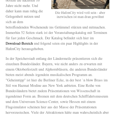
besteht die nächsten 16
Jahre nicht mehr. Und
daher kann man ruhig die
Die HafenCity wird voll sein - aber
Gelegenheit nutzen und
inzwischen ist man dran gewöhnt
sich an dem
betreffendenden Wochenende ins Getümmel stürzen und mitmachen.
Immerhin 52 Seiten stark ist der Veranstaltungskatalog mit Terminen
für fast jeden Geschmack. Der Katalog befindet sich hier im
Download-Bereich
und folgend seien ein paar Highlights in der
HafenCity herausgehoben.
In der Speicherstadt entlang der Ländermeile präsentieren sich die
einzelnen Bundesländer. Bayern, wie nicht anders zu erwarten mit
einem Oktoberfestzelt und Alphornbläsern, die anderen Bundesländer
bieten meist abends irgendein musikalischen Programm an.
"Geheimtipp" ist hier die Berliner Ecke, in der best `n blow Brass im
Stil von Hazmat Modine aus New York anbieten. Eine Reihe von
Bundesländern bietet zudem Präsentationen von Wissenschaft in
irgendeiner Form an. Bremen mit dem deutschen Schifffahrtsmuseum
und dem Universum Science-Center, sowie Hessen mit einem
Flugsimulator scheinen hier aus der Masse der Präsentationen
hervorzustechen. Viele der Attraktionen hätte man wahrscheinlich aber