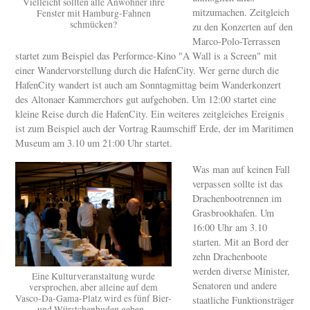
Vielleicht sollten alle Anwohner ihre
mitzumachen. Zeitgleich
Fenster mit Hamburg-Fahnen
schmücken?
zu den Konzerten auf den
Marco-Polo-Terrassen
startet zum Beispiel das Performce-Kino "A Wall is a Screen" mit
einer Wandervorstellung durch die HafenCity. Wer gerne durch die
HafenCity wandert ist auch am Sonntagmittag beim Wanderkonzert
des Altonaer Kammerchors gut aufgehoben. Um 12:00 startet eine
kleine Reise durch die HafenCity. Ein weiteres zeitgleiches Ereignis
ist zum Beispiel auch der Vortrag Raumschiff Erde, der im Maritimen
Museum am 3.10 um 21:00 Uhr startet.
Was man auf keinen Fall
verpassen sollte ist das
Drachenbootrennen im
Grasbrookhafen. Um
16:00 Uhr am 3.10
starten. Mit an Bord der
zehn Drachenboote
werden diverse Minister,
Eine Kulturveranstaltung wurde
Senatoren und andere
versprochen, aber alleine auf dem
Vasco-Da-Gama-Platz wird es fünf Bier-
staatliche Funktionsträger
und Würstchenbuden geben -