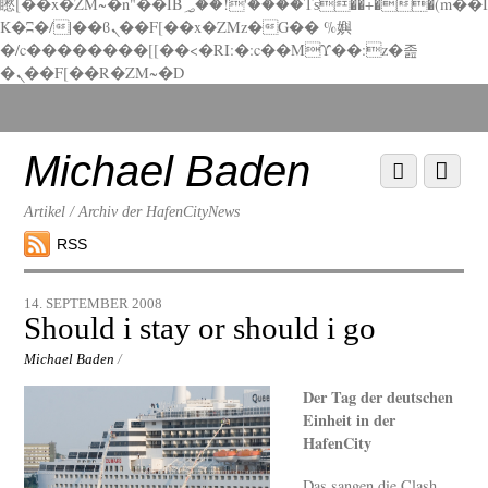
矁[��x�ZM~�n"��IB؃��!'����Тѕ��+��(m��I
K�ʭ�/|��ϐܢ��F[��x�ZMz�G�� %嬩
�/c��������[[��<�RI:�:c��MΎ��:z�졾
�ܢ��F[��R�ZM~�D
Scroll
down
to
Michael Baden
Scroll
Menu
content
down
to
Artikel / Archiv der HafenCityNews
content
RSS
14. SEPTEMBER 2008
Should i stay or should i go
Michael Baden
/
Der Tag der deutschen
Einheit in der
HafenCity
Das sangen die Clash