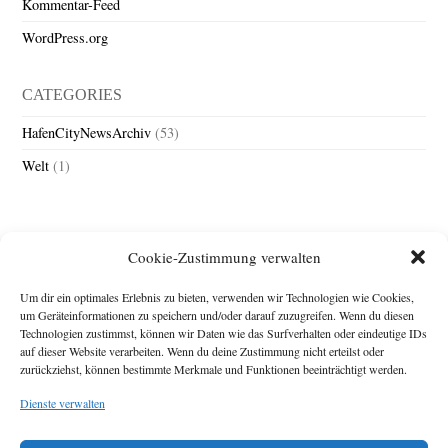
Kommentar-Feed
WordPress.org
CATEGORIES
HafenCityNewsArchiv
(53)
Welt
(1)
Cookie-Zustimmung verwalten
Um dir ein optimales Erlebnis zu bieten, verwenden wir Technologien wie Cookies,
um Geräteinformationen zu speichern und/oder darauf zuzugreifen. Wenn du diesen
Technologien zustimmst, können wir Daten wie das Surfverhalten oder eindeutige IDs
Impressum
auf dieser Website verarbeiten. Wenn du deine Zustimmung nicht erteilst oder
zurückziehst, können bestimmte Merkmale und Funktionen beeinträchtigt werden.
Michael Baden,
Schwensholz 4,
Dienste verwalten
24376 Hasselberg
Disclaimer
Diese Webseite stellt