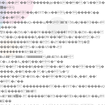
b�>j��)΄��!P�����ԫ��&���;�"k��B�
޶�}
��������p�SVT�(w��ę��!j������
��x�;�-
m��@J����nQ+���պ��כ��7�Ma�jf��J��ͱ4
j���Ѳ�
撆R��x�ZMz�7v��IW���/d��ٞ�Тז�c�ZM~�ji��
ߒ��sQz�����Ԡ��DW��3�De�n"��M�+/
��������B��:�-�u��IJ���7j�委
���9��p�=�'m��AN�ޭ�=/
��������B��:�-
�n&������nUf���������q��x�ZM~�
c��
Ϲ�+,&��Ὰܢ��F[��(�1�*"��
ϒ��"J����ԧ�����<�;�b"�� ���"j�
����ܢ��F[��x� ,�!q�� қ�*]/
���؝�2��7�SMc�s"���ޭ�DQ/�应�ܢ��F_��!
� :�s"��
����7`��������F��+�SVT�n"��IJ����nQ
/�应����B ��4�
w�D"��IJ�׭�-`������S��9�Dr�ji��EJ߅��gJ
�应��