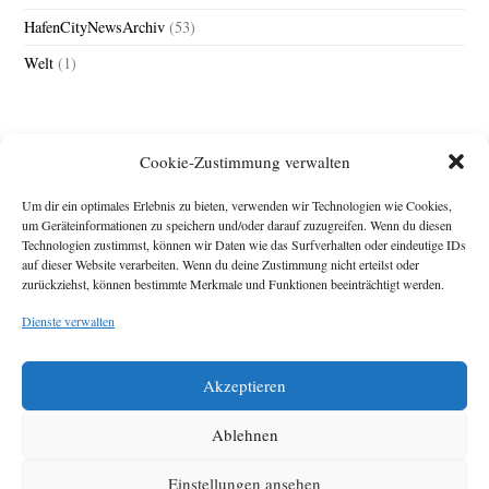
HafenCityNewsArchiv
(53)
Welt
(1)
Cookie-Zustimmung verwalten
Um dir ein optimales Erlebnis zu bieten, verwenden wir Technologien wie Cookies,
um Geräteinformationen zu speichern und/oder darauf zuzugreifen. Wenn du diesen
Technologien zustimmst, können wir Daten wie das Surfverhalten oder eindeutige IDs
Impressum
auf dieser Website verarbeiten. Wenn du deine Zustimmung nicht erteilst oder
zurückziehst, können bestimmte Merkmale und Funktionen beeinträchtigt werden.
Michael Baden,
Schwensholz 4,
Dienste verwalten
24376 Hasselberg
Disclaimer
Diese Webseite stellt
Akzeptieren
Inhalte der ersten
zehn Jahre der
HafenCity Zeitung
Ablehnen
zur Verfügung. Die
aktuelle Version ist
Einstellungen ansehen