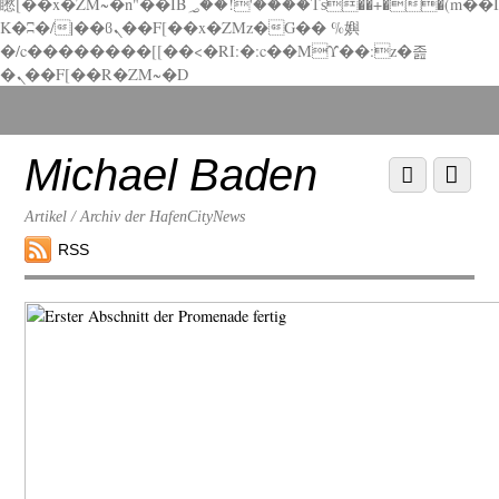
矁[��x�ZM~�n"��IB؃��!'����Тѕ��+��(m��I
K�ʭ�/|��ϐܢ��F[��x�ZMz�G�� %嬩
�/c��������[[��<�RI:�:c��MΎ��:z�졾
�ܢ��F[��R�ZM~�D
Scroll
down
to
Michael Baden
Scroll
Menu
content
down
to
Artikel / Archiv der HafenCityNews
content
RSS