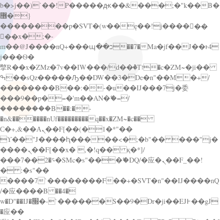
b�>j��)΄��!P�����ԫ��&���;�"k��B�
޶�}
��������p�SVT�(w��ę��!j������
��x�;�-
m��@J����nQ+���պ��כ��7�Ma�jf��J��ͱ4
j���Ѳ�
撆R��x�ZMz�7v��IW���/d��ٞ�Тז�c�ZM~�ji��
ߒ��sQz�����Ԡ��DW��3�De�n"��M�+/
��������B��:�-�u��IJ���7j�委
���9��p�=�'m��AN�ޭ�=/
��������B��:�-
�n&������nUf���������q��x�ZM~�
c��
Ϲ�+,&��Ὰܢ��F[��(�1�*"��
ϒ��"J����ԧ�����<�;�b"�� ���"j�
����ܢ��F[��x� ,�!q�� қ�*]/
���؝�2��7�SMc�s"���ޭ�DQ/�应�ܢ��F_��!
� :�s"��
����7`��������F��+�SVT�n"��IJ����nQ
/�应����B ��4�
w�D"��IJ�׭�-`������S��9�Dr�ji��EJ߅��gJ
�应��