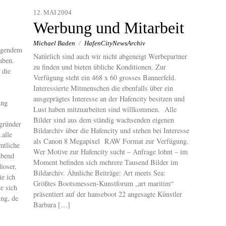
12. MAI 2004
Werbung und Mitarbeit
Michael Baden
/
HafenCityNewsArchiv
igendem
Natürlich sind auch wir nicht abgeneigt Werbepartner
aben.
zu finden und bieten übliche Konditionen. Zur
 die
Verfügung steht ein 468 x 60 grosses Bannerfeld.
Interessierte Mitmenschen die ebenfalls über ein
ausgeprägtes Interesse an der Hafencity besitzen und
ung
Lust haben mitzuarbeiten sind willkommen. Alle
Bilder sind aus dem ständig wachsenden eigenen
gründer
Bildarchiv über die Hafencity und stehen bei Interesse
alle
als Canon 8 Megapixel RAW Format zur Verfügung.
mtliche
Wer Motive zur Hafencity sucht – Anfrage lohnt – im
Abend
Moment befinden sich mehrere Tausend Bilder im
ioser,
Bildarchiv. Ähnliche Beiträge: Art meets Sea:
e ich
Größtes Bootsmessen-Kunstforum „art maritim“
e sich
präsentiert auf der hanseboot 22 angesagte Künstler
ung, de
Barbara […]