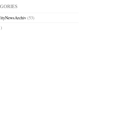
GORIES
ityNewsArchiv
(53)
1)