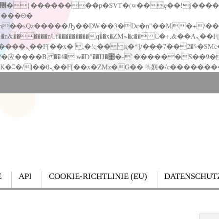
�����nUf���������q��x�ZM~�
c�� Ϲ�+,&��Ὰܢ��F[��(�1�*"��
��!� :�s"��
`������S��9�Dr�ji��EJ߅��gJ�应��
E
API
COOKIE-RICHTLINIE (EU)
DATENSCHUT
Search