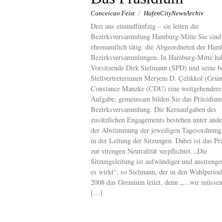
Conceicao Feist
/
HafenCityNewsArchiv
Drei aus einundfünfzig – sie leiten die
Bezirksversammlung Hamburg-Mitte Sie sind
ehrenamtlich tätig: die Abgeordneten der Ham
Bezirksversammlungen. In Hamburg-Mitte ha
Vorsitzende Dirk Sielmann (SPD) und seine b
Stellvertreterinnen Meryem D. Çelikkol (Grün
Constance Manzke (CDU) eine weitgehendere
Aufgabe; gemeinsam bilden Sie das Präsidium
Bezirksversammlung. Die Kernaufgaben des
zusätzlichen Engagements bestehen unter and
der Abstimmung der jeweiligen Tagesordnung
in der Leitung der Sitzungen. Dabei ist das P
zur strengen Neutralität verpflichtet. „Die
Sitzungsleitung ist aufwändiger und anstrenge
es wirkt“, so Sielmann, der in den Wahlperiod
2008 das Gremium leitet, denn „…wir müssen
[…]