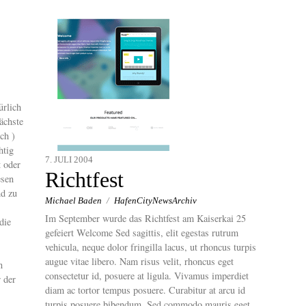
ürlich
ächste
ch )
htig
7. JULI 2004
 oder
Richtfest
esen
nd zu
Michael Baden
/
HafenCityNewsArchiv
Im September wurde das Richtfest am Kaiserkai 25
die
gefeiert Welcome Sed sagittis, elit egestas rutrum
vehicula, neque dolor fringilla lacus, ut rhoncus turpis
augue vitae libero. Nam risus velit, rhoncus eget
n
consectetur id, posuere at ligula. Vivamus imperdiet
 der
diam ac tortor tempus posuere. Curabitur at arcu id
turpis posuere bibendum. Sed commodo mauris eget