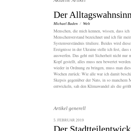
Aktuelle Artikel
content
Der Alltagswahnsin
Michael Baden
/
Welt
Menschen, die mich kennen, wissen, dass ich 
Menschenverstand bezeichnet und ich für meine
Systemverständnis tituliere. Beides wird dies
Ereignisse in der Ukraine stelle ich fest, d
auswerfen. Das geht mit Sicherheit nicht nur 
Kopf gestellt, alles muss neu bewertet werd
wieder in Ordnung zu bringen, muss man dies
Wochen zurück: Wie alle war ich damit beschä
Skepsis gegenüber der Nato, in so manchem M
entwickeln, sah den Klimawandel als die größ
Artikel generell
5. FEBRUAR 2019
Der Stadtteilentwick