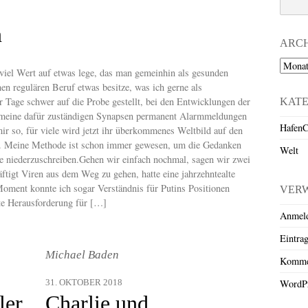
n
ARC
Archiv
viel Wert auf etwas lege, das man gemeinhin als gesunden
n regulären Beruf etwas besitze, was ich gerne als
er Tage schwer auf die Probe gestellt, bei den Entwicklungen der
KAT
ass meine dafür zuständigen Synapsen permanent Alarmmeldungen
HafenC
mir so, für viele wird jetzt ihr überkommenes Weltbild auf den
en. Meine Methode ist schon immer gewesen, um die Gedanken
Welt
e niederzuschreiben.Gehen wir einfach nochmal, sagen wir zwei
ftigt Viren aus dem Weg zu gehen, hatte eine jahrzehntealte
oment konnte ich sogar Verständnis für Putins Positionen
VER
te Herausforderung für […]
Anmel
Eintra
Michael Baden
Komme
WordPr
31. OKTOBER 2018
ler
Charlie und