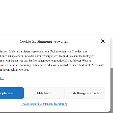
Cookie-Zustimmung verwalten
timales Erlebnis zu bieten, verwenden wir Technologien wie Cookies, um
tionen zu speichern und/oder darauf zuzugreifen. Wenn du diesen Technologien
nnen wir Daten wie das Surfverhalten oder eindeutige IDs auf dieser Website
Wenn du deine Zustimmung nicht erteilst oder zurückziehst, können bestimmte Merkmale
n beeinträchtigt werden.
lten
Impressum
ichael Baden, Schwensholz 4, 24376 Hasselberg
Disclaimer
eptieren
Ablehnen
Einstellungen ansehen
 Webseite stellt Inhalte der ersten zehn Jahre der
HafenCity Zeitung zur Verfügung. Die aktuelle
Version ist unter
Hafencity Zeitung
zu finden
Cookie-Richtlinie
Datenschutzerklärung