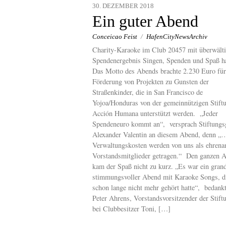
30. DEZEMBER 2018
Ein guter Abend
Conceicao Feist
/
HafenCityNewsArchiv
Charity-Karaoke im Club 20457 mit überwält
Spendenergebnis Singen, Spenden und Spaß h
Das Motto des Abends brachte 2.230 Euro für
Förderung von Projekten zu Gunsten der
Straßenkinder, die in San Francisco de
Yojoa/Honduras von der gemeinnützigen Stift
Acción Humana unterstützt werden. „Jeder
Spendeneuro kommt an“, versprach Stiftungs
Alexander Valentin an diesem Abend, denn „…
Verwaltungskosten werden von uns als ehrena
Vorstandsmitglieder getragen.“ Den ganzen 
kam der Spaß nicht zu kurz. „Es war ein grand
stimmungsvoller Abend mit Karaoke Songs, di
schon lange nicht mehr gehört hatte“, bedankt
Peter Ahrens, Vorstandsvorsitzender der Stift
bei Clubbesitzer Toni, […]