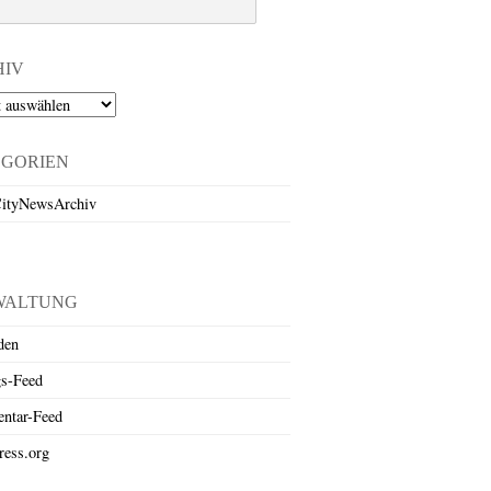
HIV
EGORIEN
ityNewsArchiv
WALTUNG
den
gs-Feed
ntar-Feed
ess.org