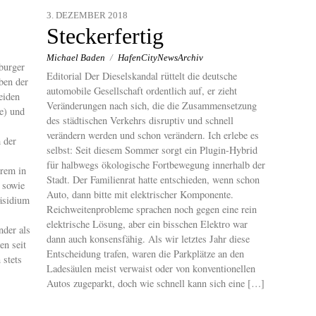
3. DEZEMBER 2018
Steckerfertig
Michael Baden
/
HafenCityNewsArchiv
burger
Editorial Der Dieselskandal rüttelt die deutsche
ben der
automobile Gesellschaft ordentlich auf, er zieht
eiden
Veränderungen nach sich, die die Zusammensetzung
e) und
des städtischen Verkehrs disruptiv und schnell
verändern werden und schon verändern. Ich erlebe es
 der
selbst: Seit diesem Sommer sorgt ein Plugin-Hybrid
für halbwegs ökologische Fortbewegung innerhalb der
erem in
Stadt. Der Familienrat hatte entschieden, wenn schon
 sowie
Auto, dann bitte mit elektrischer Komponente.
räsidium
Reichweitenprobleme sprachen noch gegen eine rein
elektrische Lösung, aber ein bisschen Elektro war
nder als
dann auch konsensfähig. Als wir letztes Jahr diese
en seit
Entscheidung trafen, waren die Parkplätze an den
 stets
Ladesäulen meist verwaist oder von konventionellen
Autos zugeparkt, doch wie schnell kann sich eine […]