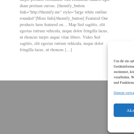
diam pretium cursus. [themify_button
link=“http://themify.me“ style=“large white outline
rounded“]More Info[/themify_button] Featured Our
products have featured on… Map Sed sagittis, elit
egestas rutrum vehicula, neque dolor fringilla lacus,
ut rhoncus turpis augue vitae libero. Video Sed
sagittis, elit egestas rutrum vehicula, neque dolor
fringilla lacus, ut rhoncus […]
Um dir ein op
Geräteinforma
zustimmst, kö
verarbeiten. 
und Funktione
Dienste verwa
M
Akz
Diese