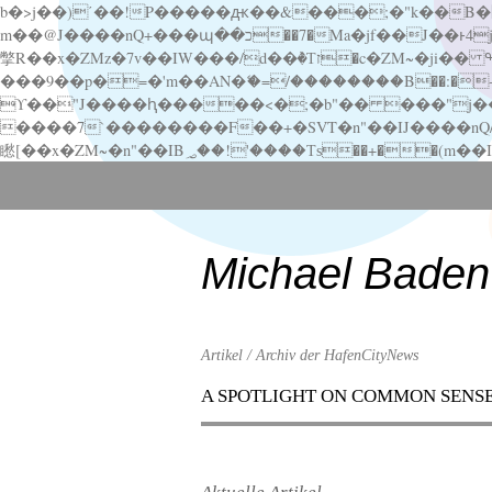
b�>j��)΄��!P�����ԫ��&���;�"k��B�޶�}��������p�SVT�(w��ę��!j������ ��x�;�-
m��@J����nQ+���պ��כ��7�Ma�jf��J��ͱ4j���Ѳ�
撆R��x�ZMz�7v��IW���/d��ٞ�Тז�c�ZM~�ji�� ߒ��sQz�����Ԡ��DW��3�De�n"��M�+/��������B��:�-�u��IJ���7j�委
���9��p�=�'m��AN�ޭ�=/��������B��:�-�n&�
ϒ��"J����ԧ�����<�;�b"�� ���"j�����ܢ��F[��x� ,�!q�� қ�*]/���؝�2��7�SMc�s"���ޭ�DQ/�应�ܢ��F_
����7`��������F��+�SVT�n"��IJ����nQ/�应����B ��4� w�D"��IJ�׭�-
Scroll
down
to
content
Michael Baden
Artikel / Archiv der HafenCityNews
A SPOTLIGHT ON COMMON SENS
Menu
Scroll
down
to