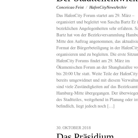
Conceicao Feist
/
HafenCityNewsArchiv
Das HafenCity Forum startet am 29. März –
organisiert und begleitet von Sascha Bartz Er i
bezirklichen Angelegenheiten sehr erfahren. S
Bartz hat von der Bezirksversammlung Hamb
Mitte den Auftrag angenommen, das aktualisie
Format der Bürgerbeteiligung in der HafenCit
organisieren und zu begleiten. Die erste Sitzu
HafenCity Forums findet am 29. März im
Ökumenischen Forum an der Shanghaiallee vo
bis 20:00 Uhr statt. Weite Teile der HafenCity
bereits umgewidmet und mit diesem Verwaltu
sind viele Zuständigkeiten auf das Bezirksamt
Hamburg-Mitte übergegangen. Der überwiegen
des Stadtteiles, weitgehend in Planung oder i
befindlich, liegt jedoch noch […]
30. OKTOBER 2018
Das Präsidium