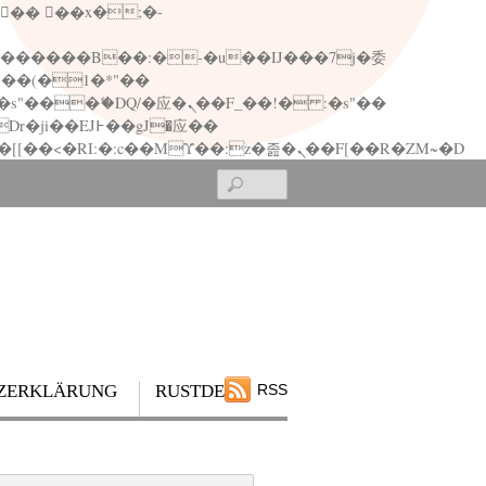
矁[��x�ZM~�n"��IB؃��!'����Тѕ��+��(m��IK�ʭ�/|��ϐܢ��F[��x�ZMz�G�� %嬩�/c��������[[��<�RI:�:c��MΎ��:z�졾�ܢ��F[��R�ZM~�D
Search
ZERKLÄRUNG
RUSTDESK
RSS