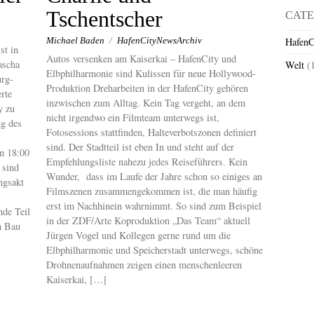
Tschentscher
CATE
Michael Baden
/
HafenCityNewsArchiv
HafenC
st in
Autos versenken am Kaiserkai – HafenCity und
ascha
Welt
(
Elbphilharmonie sind Kulissen für neue Hollywood-
urg-
Produktion Dreharbeiten in der HafenCity gehören
rte
inzwischen zum Alltag. Kein Tag vergeht, an dem
y zu
nicht irgendwo ein Filmteam unterwegs ist,
ng des
Fotosessions stattfinden, Halteverbotszonen definiert
sind. Der Stadtteil ist eben In und steht auf der
n 18:00
Empfehlungsliste nahezu jedes Reiseführers. Kein
 sind
Wunder, dass im Laufe der Jahre schon so einiges an
ngsakt
Filmszenen zusammengekommen ist, die man häufig
erst im Nachhinein wahrnimmt. So sind zum Beispiel
de Teil
in der ZDF/Arte Koproduktion „Das Team“ aktuell
m Bau
Jürgen Vogel und Kollegen gerne rund um die
Elbphilharmonie und Speicherstadt unterwegs, schöne
Drohnenaufnahmen zeigen einen menschenleeren
Kaiserkai, […]