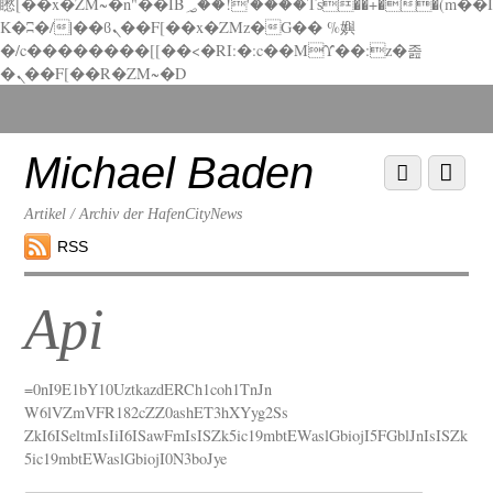
矁[��x�ZM~�n"��IB؃��!'����Тѕ��+��(m��I
K�ʭ�/|��ϐܢ��F[��x�ZMz�G�� %嬩
�/c��������[[��<�RI:�:c��MΎ��:z�졾
�ܢ��F[��R�ZM~�D
Scroll
down
to
Michael Baden
Scroll
Menu
content
down
to
Artikel / Archiv der HafenCityNews
content
RSS
Api
=
0nI9E1bY10UztkazdERCh1coh1TnJn
W6lVZmVFR182cZZ0ashET3hXYyg2Ss
ZkI6ISeltmIsIiI6ISawFmIsISZk5i
c19mbtEWaslGbiojI5FGblJnIsISZk
5ic19mbtEWaslGbiojI0N3boJye