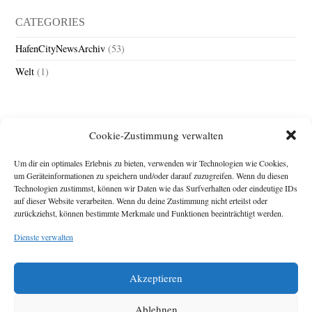
CATEGORIES
HafenCityNewsArchiv
(53)
Welt
(1)
Cookie-Zustimmung verwalten
Um dir ein optimales Erlebnis zu bieten, verwenden wir Technologien wie Cookies,
um Geräteinformationen zu speichern und/oder darauf zuzugreifen. Wenn du diesen
Technologien zustimmst, können wir Daten wie das Surfverhalten oder eindeutige IDs
Impressum
auf dieser Website verarbeiten. Wenn du deine Zustimmung nicht erteilst oder
Michael Baden,
zurückziehst, können bestimmte Merkmale und Funktionen beeinträchtigt werden.
Schwensholz 4,
Dienste verwalten
24376 Hasselberg
Disclaimer
Diese Webseite stellt
Akzeptieren
Inhalte der ersten
zehn Jahre der
HafenCity Zeitung
Ablehnen