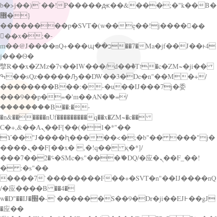
b�>j��)΄��!P�����ԫ��&���;�"k��B�
޶�}
��������p�SVT�(w��ę��!j������
��x�;�-
m��@J����nQ+���պ��כ��7�Ma�jf��J��ͱ4
j���Ѳ�
撆R��x�ZMz�7v��IW���/d��ٞ�Тז�c�ZM~�ji��
ߒ��sQz�����Ԡ��DW��3�De�n"��M�+/
��������B��:�-�u��IJ���7j�委
���9��p�=�'m��AN�ޭ�=/
��������B��:�-
�n&������nUf���������q��x�ZM~�
c��
Ϲ�+,&��Ὰܢ��F[��(�1�*"��
ϒ��"J����ԧ�����<�;�b"�� ���"j�
����ܢ��F[��x� ,�!q�� қ�*]/
���؝�2��7�SMc�s"���ޭ�DQ/�应�ܢ��F_��!
� :�s"��
����7`��������F��+�SVT�n"��IJ����nQ
/�应����B ��4�
w�D"��IJ�׭�-`������S��9�Dr�ji��EJ߅��gJ
�应��