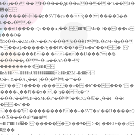
b�>j��)΄��!P�����ԫ��&���;�"k��B�
޶�}
��������p�SVT�(w��ę��!j������
��x�;�-
m��@J����nQ+���պ��כ��7�Ma�jf��J��ͱ4
j���Ѳ�
撆R��x�ZMz�7v��IW���/d��ٞ�Тז�c�ZM~�ji��
ߒ��sQz�����Ԡ��DW��3�De�n"��M�+/
��������B��:�-�u��IJ���7j�委
���9��p�=�'m��AN�ޭ�=/
��������B��:�-
�n&������nUf���������q��x�ZM~�
c��
Ϲ�+,&��Ὰܢ��F[��(�1�*"��
ϒ��"J����ԧ�����<�;�b"�� ���"j�
����ܢ��F[��x� ,�!q�� қ�*]/
���؝�2��7�SMc�s"���ޭ�DQ/�应�ܢ��F_��!
� :�s"��
����7`��������F��+�SVT�n"��IJ����nQ
/�应����B ��4�
w�D"��IJ�׭�-`������S��9�Dr�ji��EJ߅��gJ
�应��