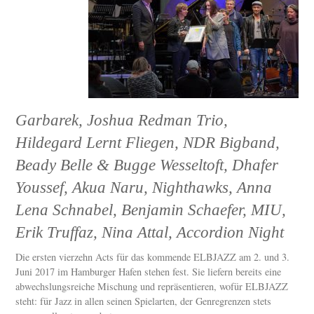
Garbarek, Joshua Redman Trio,
Hildegard Lernt Fliegen, NDR Bigband,
Beady Belle & Bugge Wesseltoft, Dhafer
Youssef, Akua Naru, Nighthawks, Anna
Lena Schnabel, Benjamin Schaefer, MIU,
Erik Truffaz, Nina Attal, Accordion Night
Die ersten vierzehn Acts für das kommende ELBJAZZ am 2. und 3.
Juni 2017 im Hamburger Hafen stehen fest. Sie liefern bereits eine
abwechslungsreiche Mischung und repräsentieren, wofür ELBJAZZ
steht: für Jazz in allen seinen Spielarten, der Genregrenzen stets