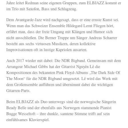
Jahre leitet Redman seine eigenen Gruppen, zum ELBJAZZ kommt er
im Trio mit Saxofon, Bass und Schlagzeug.
Dem Avantgarde-Jazz wird nachgesagt, dass er eine ernste Kunst sei.
Wenn man das Schweizer Ensemble Hildegard Lernt Fliegen hört,
erfährt man, dass der freie Umgang mit Klängen und Humor sich
nicht ausschließen. Die Berner Truppe um Sänger Andreas Schaerer
besteht aus sechs virtuosen Musikern, deren kollektive
Improvisationen oft in lustige Kapriolen ausarten.
Auch 2017 wieder mit dabei: Die NDR Bigband. Gemeinsam mit dem
Arrangeur Michael Gibbs hat der Gitarrist Nguyên Lê die
Kompositionen des bekannten Pink Floyd-Albums „The Dark Side Of
The Moon“ für die NDR Bigband umgesetzt. Lê wird das Werk mit
dem Großensemble aufführen und übernimmt dabei die wichtigen
Gitarren-Parts.
Beim ELBJAZZ als Duo unterwegs sind die norwegische Sängerin
Beady Belle und der ebenfalls aus Norwegen stammende Pianist
Bugge Wesseltoft – ihre dunkle, samtene Stimme trifft auf sein
einfühlsames Klavierspiel.