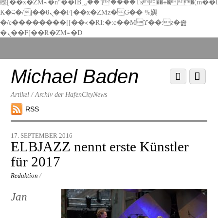
矁[��x�ZM~�n"��IB؃��!'����Тѕ��+��(m��I
K�ʭ�/|��ϐܢ��F[��x�ZMz�G�� %嬩
�/c��������[[��<�RI:�:c��MΎ��:z�졾
�ܢ��F[��R�ZM~�D
Scroll
down
to
Michael Baden
Scroll
Menu
content
down
to
Artikel / Archiv der HafenCityNews
content
RSS
17. SEPTEMBER 2016
ELBJAZZ nennt erste Künstler
für 2017
Redaktion
/
Jan