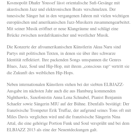
Kosmopolit Dhafer Youssef lässt orientalische Sufi-Gesänge mit
akustischem Jazz und elektronischen Beats verschmelzen. Der
tunesische Sänger hat in den vergangenen Jahren mit vielen wichtigen
europäischen und amerikanischen Jazz-Musikern zusammengearbeitet.
Mit seiner Musik eröffnet er neue Klangräume und schlägt eine
Brücke zwischen nordafrikanischer und westlicher Musik.
Die Konzerte der afroamerikanischen Künstlerin Akua Naru sind
Partys mit politischen Texten, in denen sie über ihre schwarze
Identität reflektiert. Ihre packenden Songs umspannen die Genres
Blues, Jazz, Soul und Hip-Hop, mit ihrem „conscious rap“ vertritt sie
die Zukunft des weiblichen Hip-Hops.
Neben internationalen Künstlern stehen bei der siebten ELBJAZZ-
Ausgabe im nächsten Jahr auch die aus Hamburg kommenden
Nighthawks, Saxofonistin Anna Lena Schnabel, Pianist Benjamin
Schaefer sowie Sängerin MIU auf der Bühne. Ebenfalls bestätigt: Der
französische Trompeter Erik Truffaz, der aufgrund seines Tons oft mit
Miles Davis verglichen wird und die französische Sängerin Nina
Attal, die eine gehörige Portion Funk und Soul versprüht und bei dem
ELBJAZZ 2013 als eine der Neuentdeckungen galt.