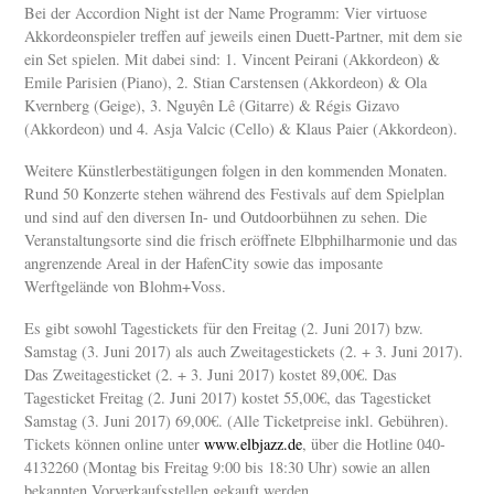
Bei der Accordion Night ist der Name Programm: Vier virtuose
Akkordeonspieler treffen auf jeweils einen Duett-Partner, mit dem sie
ein Set spielen. Mit dabei sind: 1. Vincent Peirani (Akkordeon) &
Emile Parisien (Piano), 2. Stian Carstensen (Akkordeon) & Ola
Kvernberg (Geige), 3. Nguyên Lê (Gitarre) & Régis Gizavo
(Akkordeon) und 4. Asja Valcic (Cello) & Klaus Paier (Akkordeon).
Weitere Künstlerbestätigungen folgen in den kommenden Monaten.
Rund 50 Konzerte stehen während des Festivals auf dem Spielplan
und sind auf den diversen In- und Outdoorbühnen zu sehen. Die
Veranstaltungsorte sind die frisch eröffnete Elbphilharmonie und das
angrenzende Areal in der HafenCity sowie das imposante
Werftgelände von Blohm+Voss.
Es gibt sowohl Tagestickets für den Freitag (2. Juni 2017) bzw.
Samstag (3. Juni 2017) als auch Zweitagestickets (2. + 3. Juni 2017).
Das Zweitagesticket (2. + 3. Juni 2017) kostet 89,00€. Das
Tagesticket Freitag (2. Juni 2017) kostet 55,00€, das Tagesticket
Samstag (3. Juni 2017) 69,00€. (Alle Ticketpreise inkl. Gebühren).
Tickets können online unter
www.elbjazz.de
, über die Hotline 040-
4132260 (Montag bis Freitag 9:00 bis 18:30 Uhr) sowie an allen
bekannten Vorverkaufsstellen gekauft werden.