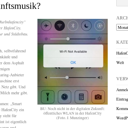
unftsmusik?
ARC
#urbnhafencity“
Archiv
er HafenCity.
ur und Städtebau.
KAT
h, selbstfahrend
HafenC
inkäufe und
Welt
er dem Asphalt
enigen
aring-Anbieter
VER
aschine erst
 Netz gibt. Und
Anmel
 Milch mehr gibt.
Eintra
Namen: „Smart
Komme
BU: Noch nicht in der digitalen Zukunft:
 HafenCity ein
öffentliches WLAN in der HafenCity
 steht für
(Foto. J. Munzinger)
WordPr
nt ist eigentlich
nsoren und