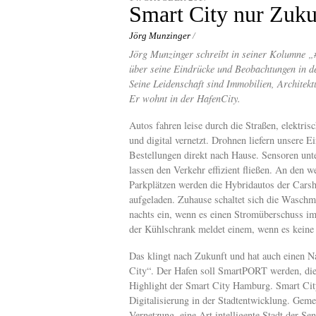
content
Smart City nur Zuk
Jörg Munzinger
/
Jörg Munzinger schreibt in seiner Kolumne „
über seine Eindrücke und Beobachtungen in d
Seine Leidenschaft sind Immobilien, Architekt
Er wohnt in der HafenCity.
Autos fahren leise durch die Straßen, elektrisc
und digital vernetzt. Drohnen liefern unsere E
Bestellungen direkt nach Hause. Sensoren unt
lassen den Verkehr effizient fließen. An den w
Parkplätzen werden die Hybridautos der Carsh
aufgeladen. Zuhause schaltet sich die Waschm
nachts ein, wenn es einen Stromüberschuss im
der Kühlschrank meldet einem, wenn es keine
Das klingt nach Zukunft und hat auch einen 
City“. Der Hafen soll SmartPORT werden, die
Highlight der Smart City Hamburg. Smart City
Digitalisierung in der Stadtentwicklung. Gemei
Vernetzung, eine Art intelligente Stadt der Se