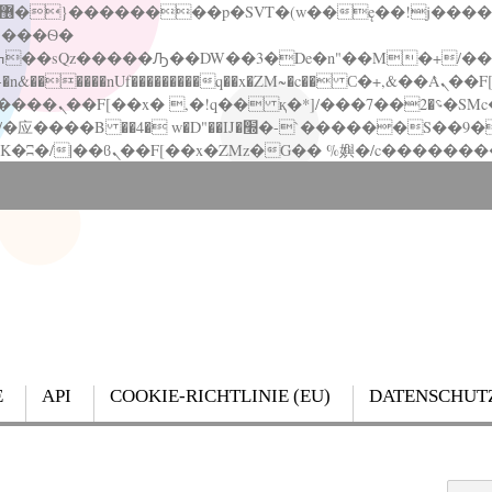
�����nUf���������q��x�ZM~�
c�� Ϲ�+,&��Ὰܢ��F[��(�1�*"��
��!� :�s"��
`������S��9�Dr�ji��EJ߅��gJ�应��
E
API
COOKIE-RICHTLINIE (EU)
DATENSCHUT
Search