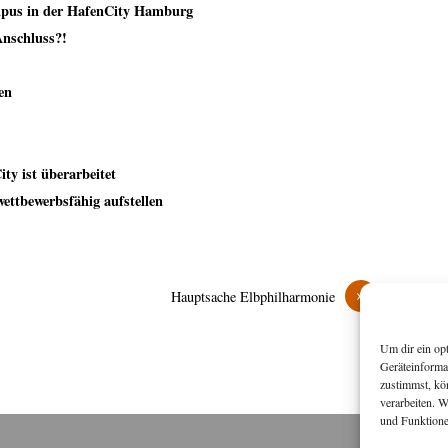
pus in der HafenCity Hamburg
Anschluss?!
en
ty ist überarbeitet
ettbewerbsfähig aufstellen
»
Hauptsache Elbphilharmonie
Um dir ein op
Geräteinforma
zustimmst, kö
verarbeiten. 
und Funktione