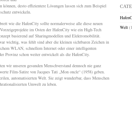
können, desto effizientere Lösungen lassen sich zum Beispiel
CATE
schutz entwickeln.
HafenC
brett wie die HafenCity sollte normalerweise alle diese neuen
Welt
(
 Vorzeigeprojekte im Osten der HafenCity wie ein High-Tech
onzept basierend auf Sharingmodellen und Elektromobilität.
ar wichtig, was fehlt sind aber die kleinen sichtbaren Zeichen in
tlichem WLAN, schnellem Internet oder einer intelligenten
er Provinz schon weiter entwickelt als die HafenCity.
ollten wir unseren gesunden Menschverstand dennoch nie ganz
swerte Film-Satire von Jacques Tati „Mon oncle“ (1958) geben.
terilen, automatisierten Welt. Sie zeigt wunderbar, dass Menschen
chrationalisierten Umwelt zu leben.