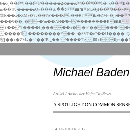
b�>j��)΄��!P�����ԫ��&���;�"k��B�޶�}��������p�SVT�(w��ę��!j������ ��x�;�-
m��@J����nQ+���պ��כ��7�Ma�jf��J��ͱ4j���Ѳ�
撆R��x�ZMz�7v��IW���/d��ٞ�Тז�c�ZM~�ji�� ߒ��sQz�����Ԡ��DW��3�De�n"��M�+/��������B��:�-�u��IJ���7j�委
���9��p�=�'m��AN�ޭ�=/��������B��:�-�n&�
ϒ��"J����ԧ�����<�;�b"�� ���"j�����ܢ��F[��x� ,�!q�� қ�*]/���؝�2��7�SMc�s"���ޭ�DQ/�应�ܢ��F_
����7`��������F��+�SVT�n"��IJ����nQ/�应����B ��4� w�D"��IJ�׭�-
Scroll
down
to
content
Michael Baden
Artikel / Archiv der HafenCityNews
A SPOTLIGHT ON COMMON SENS
Menu
Scroll
down
to
14. OKTOBER 2017