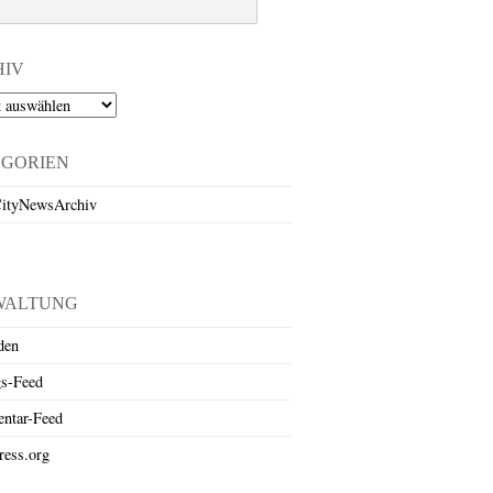
HIV
EGORIEN
ityNewsArchiv
WALTUNG
den
gs-Feed
ntar-Feed
ess.org