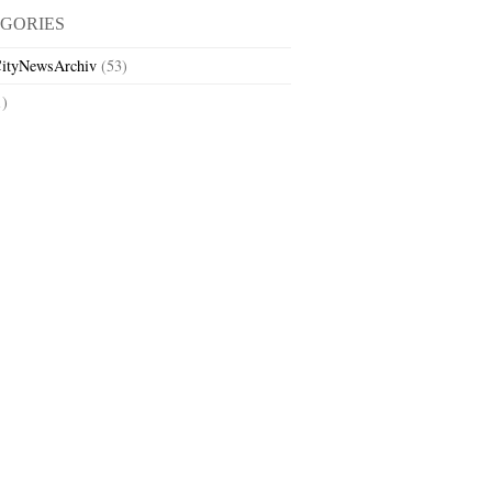
GORIES
ityNewsArchiv
(53)
1)