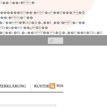
矁[��x�ZM~�n"��IB؃��!'����Тѕ��+��(m��IK�ʭ�/|��ϐܢ��F[��x�ZMz�G�� %嬩�/c��������[[��<�RI:�:c��MΎ��:z�졾�ܢ��F[��R�ZM~�D
Search
ZERKLÄRUNG
RUSTDESK
RSS