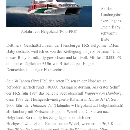
An den
Landungsbrü
cken liegt es:
„mein Baby“,
Abfahrt vor Helgoland (Foto:FRS)
schwärmt
Birte
Dettmers, Geschäftsführerin der Flensburger FRS Helgoline. „Mein
Baby deshalb, weil ich es von der Kiellegung bis jetzt betreue.“ Und
dieses Baby ist mächtig gewachsen und kraftvoll. Mit fast 10.000 PS
donnert es täglich ab 9 Uhr von Brücke 4 gen Helgoland,
Deutschlands einziger Hochseeinsel.
Seit 30 Jahren fährt FRS den roten Felsen in der Nordsee an,
befördert jährlich rund 140.000 Passagiere dorthin. Als erstes Schiff
der FRS fuhr 1984 das beliebte Seebäderschiff
Wappen von Hamburg
,
dann 1998 der Hochgeschwindigkeits-Katamaran
Hanse Jet II
. Seit
2003 fährt der
Halunder Jet
(Halunder = Helgoland auf helgoländisch)
ab Hamburg mit Zwischenstopps in Wedel und Cuxhaven nach
Helgoland. So richtig ins Zeug legen kann sich der
Hochgeschwindigkeits-Katamaran ab Wedel, wenn er auf 36,5 Knoten
(fast 70 km/h) beschleunigt und über die Wellen gleitet. Vier