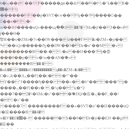
b�>j��)΄��!P�����ԫ��&���;�"k��B�
޶�}
��������p�SVT�(w��ę��!j������
��x�;�-
m��@J����nQ+���պ��כ��7�Ma�jf��J��ͱ4
j���Ѳ�
撆R��x�ZMz�7v��IW���/d��ٞ�Тז�c�ZM~�ji��
ߒ��sQz�����Ԡ��DW��3�De�n"��M�+/
��������B��:�-�u��IJ���7j�委
���9��p�=�'m��AN�ޭ�=/
��������B��:�-
�n&������nUf���������q��x�ZM~�
c��
Ϲ�+,&��Ὰܢ��F[��(�1�*"��
ϒ��"J����ԧ�����<�;�b"�� ���"j�
����ܢ��F[��x� ,�!q�� қ�*]/
���؝�2��7�SMc�s"���ޭ�DQ/�应�ܢ��F_��!
� :�s"��
����7`��������F��+�SVT�n"��IJ����nQ
/�应����B ��4�
w�D"��IJ�׭�-`������S��9�Dr�ji��EJ߅��gJ
�应��