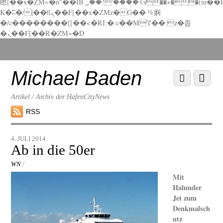
矁[��x�ZM~�n"��IB؃��!'����Тѕ��+��(m��I
K�ʭ�/|��ϐܢ��F[��x�ZMz�G�� %嬩
�/c��������[[��<�RI:�:c��MΎ��:z�졾
�ܢ��F[��R�ZM~�D
Scroll
down
to
Michael Baden
Scroll
Menu
content
down
to
Artikel / Archiv der HafenCityNews
content
RSS
4. JULI 2014
Ab in die 50er
WN
/
Mit
Halunder
Jet zum
Denkmalsch
utz