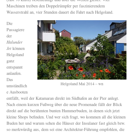
Maschinen treiben den Doppelrümpfer per faszinierendem
Wasserstrahl an, vier Stunden dauert die Fahrt nach Helgoland.
Die
Passagiere
der
Halunder
Jet
können
Helgoland
ganz
entspannt
anlaufen.
Das
Helgoland Mai 2014 – wn
umständlich
e Ausbooten
entfällt, weil der Katamaran direkt im Südhafen an der Pier anlegt.
Nach einem kurzen Fußweg über die neue Promenade fällt der Blick
direkt auf die berühmten bunten Hummerbuden, in denen sich jetzt
kleine Shops befinden. Und wer sich fragt, wo kommen all die kleinen
Buden her und warum sehen die Häuser der Insulaner fast gleich bzw.
so merkwürdig aus, dem sei eine Architektur-Führung empfohlen, die