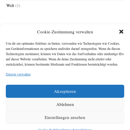
Welt
(1)
Cookie-Zustimmung verwalten
Um dir ein optimales Erlebnis zu bieten, verwenden wir Technologien wie Cookies,
um Geräteinformationen zu speichern und/oder darauf zuzugreifen. Wenn du diesen
Technologien zustimmst, können wir Daten wie das Surfverhalten oder eindeutige IDs
Impressum
auf dieser Website verarbeiten. Wenn du deine Zustimmung nicht erteilst oder
zurückziehst, können bestimmte Merkmale und Funktionen beeinträchtigt werden.
Michael Baden,
Schwensholz 4,
Dienste verwalten
24376 Hasselberg
Disclaimer
Diese Webseite stellt
Akzeptieren
Inhalte der ersten
zehn Jahre der
HafenCity Zeitung
Ablehnen
zur Verfügung. Die
aktuelle Version ist
Einstellungen ansehen
unter
Hafencity
Zeitung
zu finden
Cookie-Richtlinie
Datenschutzerklärung