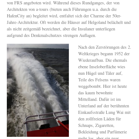
von FRS angeboten wird. Während dieses Rundganges, der von
Architekten von a-tours (bieten auch Führungen u.a. durch die
HafenCity an) begleitet wird, entfaltet sich der Charme der 50er-
Jahre-Architektur. Oft werden die Häuser auf Helgoland belächelt und
als nicht zeitgemäß bezeichnet, aber die Insulaner unterliegen
aufgrund des Denkmalschutzes strengen Auflagen.
Nach den Zerstörungen des 2.
Weltkrieges begann 1952 der
Wiederaufbau. Die ehemals
ebene Inseloberfläche wies
nun Hügel und Täler auf,
Teile des Felsens waren
weggebombt. Hier ist heute
das kaum bewohnte
Mittelland. Dafür ist im
Unterland auf der berühmten
Einkaufsstraße Lung Wai mit
den zollfreien Läden für
Schnaps, Zigaretten,
Bekleidung und Parfümerie
mehr los, aber ein paar