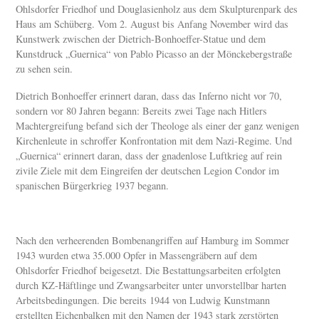
Ohlsdorfer Friedhof und Douglasienholz aus dem Skulpturenpark des
Haus am Schüberg. Vom 2. August bis Anfang November wird das
Kunstwerk zwischen der Dietrich-Bonhoeffer-Statue und dem
Kunstdruck „Guernica“ von Pablo Picasso an der Mönckebergstraße
zu sehen sein.
Dietrich Bonhoeffer erinnert daran, dass das Inferno nicht vor 70,
sondern vor 80 Jahren begann: Bereits zwei Tage nach Hitlers
Machtergreifung befand sich der Theologe als einer der ganz wenigen
Kirchenleute in schroffer Konfrontation mit dem Nazi-Regime. Und
„Guernica“ erinnert daran, dass der gnadenlose Luftkrieg auf rein
zivile Ziele mit dem Eingreifen der deutschen Legion Condor im
spanischen Bürgerkrieg 1937 begann.
Nach den verheerenden Bombenangriffen auf Hamburg im Sommer
1943 wurden etwa 35.000 Opfer in Massengräbern auf dem
Ohlsdorfer Friedhof beigesetzt. Die Bestattungsarbeiten erfolgten
durch KZ-Häftlinge und Zwangsarbeiter unter unvorstellbar harten
Arbeitsbedingungen. Die bereits 1944 von Ludwig Kunstmann
erstellten Eichenbalken mit den Namen der 1943 stark zerstörten