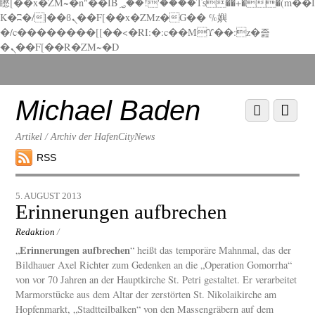
矁[��x�ZM~�n"��IB؃��!'����Тѕ��+��(m��I
K�ʭ�/|��ϐܢ��F[��x�ZMz�G�� %嬩
�/c��������[[��<�RI:�:c��MΎ��:z�졾
�ܢ��F[��R�ZM~�D
Scroll
down
to
Michael Baden
Scroll
Menu
content
down
to
Artikel / Archiv der HafenCityNews
content
RSS
5. AUGUST 2013
Erinnerungen aufbrechen
Redaktion
/
Erinnerungen aufbrechen
„
“ heißt das temporäre Mahnmal, das der
Bildhauer Axel Richter zum Gedenken an die „Operation Gomorrha“
von vor 70 Jahren an der Hauptkirche St. Petri gestaltet. Er verarbeitet
Marmorstücke aus dem Altar der zerstörten St. Nikolaikirche am
Hopfenmarkt, „Stadtteilbalken“ von den Massengräbern auf dem