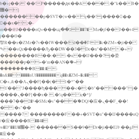
b�>j��)΄��!P�����ԫ��&���;�"k��B�
޶�}
��������p�SVT�(w��ę��!j������
��x�;�-
m��@J����nQ+���պ��כ��7�Ma�jf��J��ͱ4
j���Ѳ�
撆R��x�ZMz�7v��IW���/d��ٞ�Тז�c�ZM~�ji��
ߒ��sQz�����Ԡ��DW��3�De�n"��M�+/
��������B��:�-�u��IJ���7j�委
���9��p�=�'m��AN�ޭ�=/
��������B��:�-
�n&������nUf���������q��x�ZM~�
c��
Ϲ�+,&��Ὰܢ��F[��(�1�*"��
ϒ��"J����ԧ�����<�;�b"�� ���"j�
����ܢ��F[��x� ,�!q�� қ�*]/
���؝�2��7�SMc�s"���ޭ�DQ/�应�ܢ��F_��!
� :�s"��
����7`��������F��+�SVT�n"��IJ����nQ
/�应����B ��4�
w�D"��IJ�׭�-`������S��9�Dr�ji��EJ߅��gJ
�应��