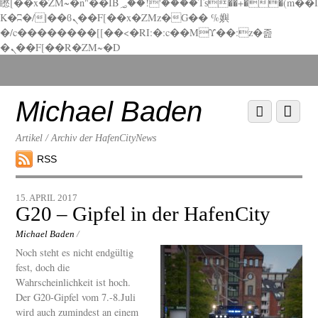
矁[��x�ZM~�n"��IB؃��!'����Тѕ��+��(m��I
K�ʭ�/|��ϐܢ��F[��x�ZMz�G�� %嬩
�/c��������[[��<�RI:�:c��MΎ��:z�졾
�ܢ��F[��R�ZM~�D
Scroll
down
to
Michael Baden
Scroll
Menu
content
down
to
Artikel / Archiv der HafenCityNews
content
RSS
15. APRIL 2017
G20 – Gipfel in der HafenCity
Michael Baden
/
Noch steht es nicht endgültig
fest, doch die
Wahrscheinlichkeit ist hoch.
Der G20-Gipfel vom 7.-8.Juli
wird auch zumindest an einem