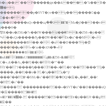
b�>j��)΄��!P�����ԫ��&���;�"k��B�
޶�}
��������p�SVT�(w��ę��!j������
��x�;�-
m��@J����nQ+���պ��כ��7�Ma�jf��J��ͱ4
j���Ѳ�
撆R��x�ZMz�7v��IW���/d��ٞ�Тז�c�ZM~�ji��
ߒ��sQz�����Ԡ��DW��3�De�n"��M�+/
��������B��:�-�u��IJ���7j�委
���9��p�=�'m��AN�ޭ�=/
��������B��:�-
�n&������nUf���������q��x�ZM~�
c��
Ϲ�+,&��Ὰܢ��F[��(�1�*"��
ϒ��"J����ԧ�����<�;�b"�� ���"j�
����ܢ��F[��x� ,�!q�� қ�*]/
���؝�2��7�SMc�s"���ޭ�DQ/�应�ܢ��F_��!
� :�s"��
����7`��������F��+�SVT�n"��IJ����nQ
/�应����B ��4�
w�D"��IJ�׭�-`������S��9�Dr�ji��EJ߅��gJ
�应��