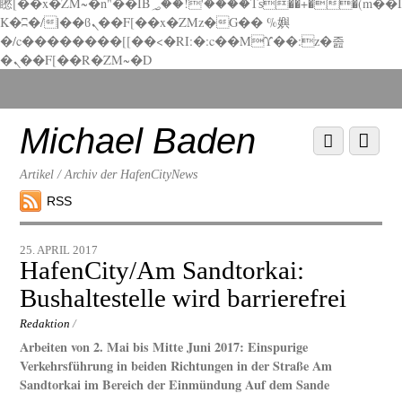
矁[��x�ZM~�n"��IB؃��!'����Тѕ��+��(m��I
K�ʭ�/|��ϐܢ��F[��x�ZMz�G�� %嬩
�/c��������[[��<�RI:�:c��MΎ��:z�졾
�ܢ��F[��R�ZM~�D
Scroll
down
to
Michael Baden
Scroll
Menu
content
down
to
Artikel / Archiv der HafenCityNews
content
RSS
25. APRIL 2017
HafenCity/Am Sandtorkai:
Bushaltestelle wird barrierefrei
Redaktion
/
Arbeiten von 2. Mai bis Mitte Juni 2017: Einspurige
Verkehrsführung in beiden Richtungen in der Straße Am
Sandtorkai im Bereich der Einmündung Auf dem Sande