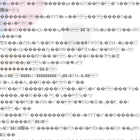
b�>j��)΄��!P�����ԫ��&���;�"k��B�
޶�}
��������p�SVT�(w��ę��!j������
��x�;�-
m��@J����nQ+���պ��כ��7�Ma�jf��J��ͱ4
j���Ѳ�
撆R��x�ZMz�7v��IW���/d��ٞ�Тז�c�ZM~�ji��
ߒ��sQz�����Ԡ��DW��3�De�n"��M�+/
��������B��:�-�u��IJ���7j�委
���9��p�=�'m��AN�ޭ�=/
��������B��:�-
�n&������nUf���������q��x�ZM~�
c��
Ϲ�+,&��Ὰܢ��F[��(�1�*"��
ϒ��"J����ԧ�����<�;�b"�� ���"j�
����ܢ��F[��x� ,�!q�� қ�*]/
���؝�2��7�SMc�s"���ޭ�DQ/�应�ܢ��F_��!
� :�s"��
����7`��������F��+�SVT�n"��IJ����nQ
/�应����B ��4�
w�D"��IJ�׭�-`������S��9�Dr�ji��EJ߅��gJ
�应��