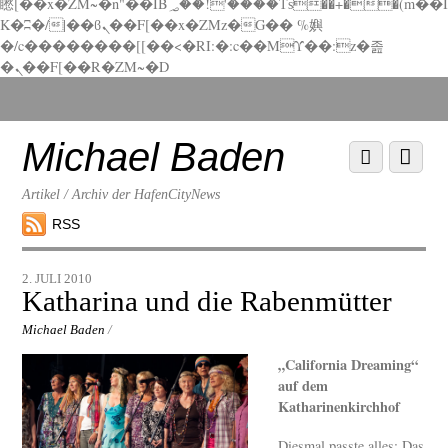
矁[��x�ZM~�n"��IB؃��!'����Тѕ��+��(m��I
K�ʭ�/|��ϐܢ��F[��x�ZMz�G�� %嬩
�/c��������[[��<�RI:�:c��MΎ��:z�졾
�ܢ��F[��R�ZM~�D
Scroll
down
to
Michael Baden
Scroll
Menu
content
down
to
Artikel / Archiv der HafenCityNews
content
RSS
2. JULI 2010
Katharina und die Rabenmütter
Michael Baden
/
„California Dreaming“
auf dem
Katharinenkirchhof
Diesmal passte alles: Das