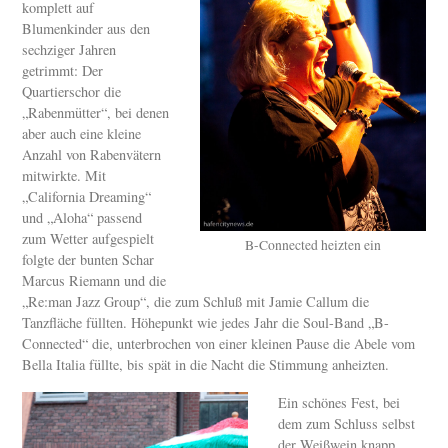
komplett auf
Blumenkinder aus den
sechziger Jahren
getrimmt: Der
Quartierschor die
„Rabenmütter“, bei denen
aber auch eine kleine
Anzahl von Rabenvätern
mitwirkte. Mit
„California Dreaming“
und „Aloha“ passend
zum Wetter aufgespielt
B-Connected heizten ein
folgte der bunten Schar
Marcus Riemann und die
„Re:man Jazz Group“, die zum Schluß mit Jamie Callum die
Tanzfläche füllten. Höhepunkt wie jedes Jahr die Soul-Band „B-
Connected“ die, unterbrochen von einer kleinen Pause die Abele vom
Bella Italia füllte, bis spät in die Nacht die Stimmung anheizten.
Ein schönes Fest, bei
dem zum Schluss selbst
der Weißwein knapp