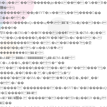
b�>j��)΄��!P�����ԫ��&���;�"k��B�
޶�}
��������p�SVT�(w��ę��!j������
��x�;�-
m��@J����nQ+���պ��כ��7�Ma�jf��J��ͱ4
j���Ѳ�
撆R��x�ZMz�7v��IW���/d��ٞ�Тז�c�ZM~�ji��
ߒ��sQz�����Ԡ��DW��3�De�n"��M�+/
��������B��:�-�u��IJ���7j�委
���9��p�=�'m��AN�ޭ�=/
��������B��:�-
�n&������nUf���������q��x�ZM~�
c��
Ϲ�+,&��Ὰܢ��F[��(�1�*"��
ϒ��"J����ԧ�����<�;�b"�� ���"j�
����ܢ��F[��x� ,�!q�� қ�*]/
���؝�2��7�SMc�s"���ޭ�DQ/�应�ܢ��F_��!
� :�s"��
����7`��������F��+�SVT�n"��IJ����nQ
/�应����B ��4�
w�D"��IJ�׭�-`������S��9�Dr�ji��EJ߅��gJ
�应��