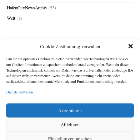
HafenCityNewsArchiv
(53)
Welt
(1)
Cookie-Zustimmung verwalten
Um dir ein optimales Erlebnis zu bieten, verwenden wir Technologien wie Cookies,
um Geräteinformationen zu speichern und/oder darauf zuzugreifen. Wenn du diesen
Technologien zustimmst, können wir Daten wie das Surfverhalten oder eindeutige IDs
Impressum
auf dieser Website verarbeiten. Wenn du deine Zustimmung nicht erteilst oder
zurückziehst, können bestimmte Merkmale und Funktionen beeinträchtigt werden.
Michael Baden,
Schwensholz 4,
Dienste verwalten
24376 Hasselberg
Disclaimer
Diese Webseite stellt
Akzeptieren
Inhalte der ersten
zehn Jahre der
HafenCity Zeitung
Ablehnen
zur Verfügung. Die
aktuelle Version ist
Einstellungen ansehen