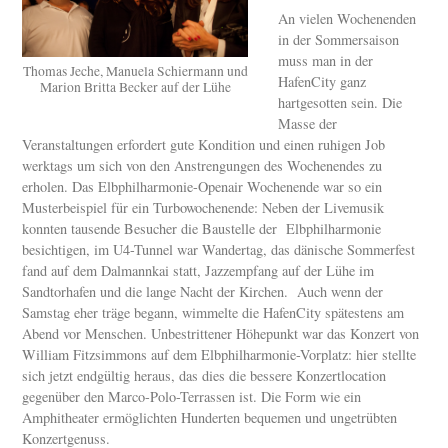
An vielen Wochenenden
in der Sommersaison
muss man in der
Thomas Jeche, Manuela Schiermann und
HafenCity ganz
Marion Britta Becker auf der Lühe
hartgesotten sein. Die
Masse der
Veranstaltungen erfordert gute Kondition und einen ruhigen Job
werktags um sich von den Anstrengungen des Wochenendes zu
erholen. Das Elbphilharmonie-Openair Wochenende war so ein
Musterbeispiel für ein Turbowochenende: Neben der Livemusik
konnten tausende Besucher die Baustelle der Elbphilharmonie
besichtigen, im U4-Tunnel war Wandertag, das dänische Sommerfest
fand auf dem Dalmannkai statt, Jazzempfang auf der Lühe im
Sandtorhafen und die lange Nacht der Kirchen. Auch wenn der
Samstag eher träge begann, wimmelte die HafenCity spätestens am
Abend vor Menschen. Unbestrittener Höhepunkt war das Konzert von
William Fitzsimmons auf dem Elbphilharmonie-Vorplatz: hier stellte
sich jetzt endgültig heraus, das dies die bessere Konzertlocation
gegenüber den Marco-Polo-Terrassen ist. Die Form wie ein
Amphitheater ermöglichten Hunderten bequemen und ungetrübten
Konzertgenuss.