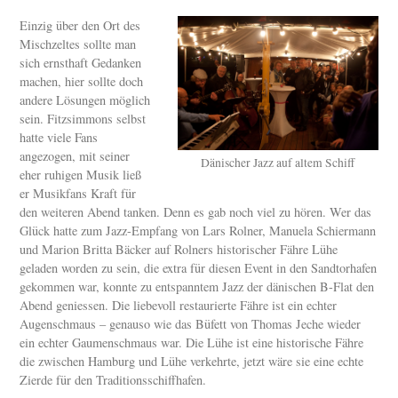
Einzig über den Ort des
Mischzeltes sollte man
sich ernsthaft Gedanken
machen, hier sollte doch
andere Lösungen möglich
sein. Fitzsimmons selbst
hatte viele Fans
angezogen, mit seiner
Dänischer Jazz auf altem Schiff
eher ruhigen Musik ließ
er Musikfans Kraft für
den weiteren Abend tanken. Denn es gab noch viel zu hören. Wer das
Glück hatte zum Jazz-Empfang von Lars Rolner, Manuela Schiermann
und Marion Britta Bäcker auf Rolners historischer Fähre Lühe
geladen worden zu sein, die extra für diesen Event in den Sandtorhafen
gekommen war, konnte zu entspanntem Jazz der dänischen B-Flat den
Abend geniessen. Die liebevoll restaurierte Fähre ist ein echter
Augenschmaus – genauso wie das Büfett von Thomas Jeche wieder
ein echter Gaumenschmaus war. Die Lühe ist eine historische Fähre
die zwischen Hamburg und Lühe verkehrte, jetzt wäre sie eine echte
Zierde für den Traditionsschiffhafen.