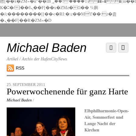
矁[��x�ZM~�n"��IB؃��!'����Тѕ��+��(m��I
K�ʭ�/|��ϐܢ��F[��x�ZMz�G�� %嬩
�/c��������[[��<�RI:�:c��MΎ��:z�졾
�ܢ��F[��R�ZM~�D
Scroll
down
to
Michael Baden
Scroll
Menu
content
down
to
Artikel / Archiv der HafenCityNews
content
RSS
25. SEPTEMBER 2011
Powerwochenende für ganz Harte
Michael Baden
/
Elbphilharmonie-Open-
Air, Sommerfest und
Lange Nacht der
Kirchen