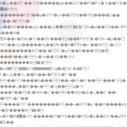
b�>j��)΄��!P�����ԫ��&���;�"k��B�
޶�}
��������p�SVT�(w��ę��!j������
��x�;�-
m��@J����nQ+���պ��כ��7�Ma�jf��J��ͱ4
j���Ѳ�
撆R��x�ZMz�7v��IW���/d��ٞ�Тז�c�ZM~�ji��
ߒ��sQz�����Ԡ��DW��3�De�n"��M�+/
��������B��:�-�u��IJ���7j�委
���9��p�=�'m��AN�ޭ�=/
��������B��:�-
�n&������nUf���������q��x�ZM~�
c��
Ϲ�+,&��Ὰܢ��F[��(�1�*"��
ϒ��"J����ԧ�����<�;�b"�� ���"j�
����ܢ��F[��x� ,�!q�� қ�*]/
���؝�2��7�SMc�s"���ޭ�DQ/�应�ܢ��F_��!
� :�s"��
����7`��������F��+�SVT�n"��IJ����nQ
/�应����B ��4�
w�D"��IJ�׭�-`������S��9�Dr�ji��EJ߅��gJ
�应��