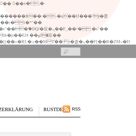
矁[��x�ZM~�n"��IB؃��!'����Тѕ��+��(m��IK�ʭ�/|��ϐܢ��F[��x�ZMz�G�� %嬩�/c��������[[��<�RI:�:c��MΎ��:z�졾�ܢ��F[��R�ZM~�D
Search
ZERKLÄRUNG
RUSTDESK
RSS