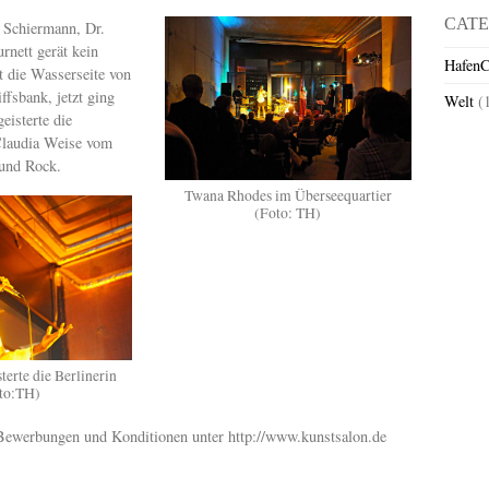
CATE
a Schiermann, Dr.
rnett gerät kein
HafenC
 die Wasserseite von
fsbank, jetzt ging
Welt
(
eisterte die
 Claudia Weise vom
 und Rock.
Twana Rhodes im Überseequartier
(Foto: TH)
terte die Berlinerin
to:TH)
 Bewerbungen und Konditionen unter http://www.kunstsalon.de