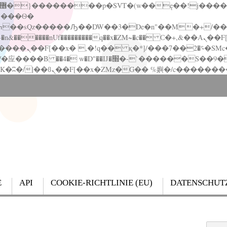
�����nUf���������q��x�ZM~�
c�� Ϲ�+,&��Ὰܢ��F[��(�1�*"��
��!� :�s"��
`������S��9�Dr�ji��EJ߅��gJ�应��
E
API
COOKIE-RICHTLINIE (EU)
DATENSCHUT
Search