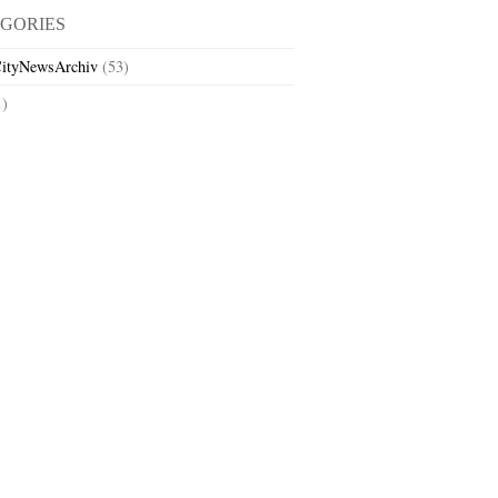
GORIES
ityNewsArchiv
(53)
1)