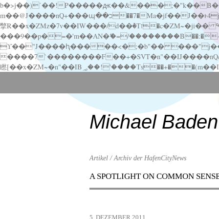
b�>j��)΄��!P�����ԫ��&���;�"k��B�޶�}��������p�SVT�(w��ę��!j������ ��x�;�-
m��@J����nQ+���պ��כ��7�Ma�jf��J��ͱ4j���Ѳ�
撆R��x�ZMz�7v��IW���/d��ٞ�Тז�c�ZM~�ji�� ߒ��sQz�����Ԡ��DW��3�De�n"��M�+/��������B��:�-�u��IJ���7j�委
���9��p�=�'m��AN�ޭ�=/��������B��:�-�n&�
ϒ��"J����ԧ�����<�;�b"�� ���"j�����ܢ��F[��x� ,�!q�� қ�*]/���؝�2��7�SMc�s"���ޭ�DQ/�应�ܢ��F_
����7`��������F��+�SVT�n"��IJ����nQ/�应����B ��4� w�D"��IJ�׭�-
Scroll
down
to
content
Michael Baden
Artikel / Archiv der HafenCityNews
A SPOTLIGHT ON COMMON SENS
Menu
Scroll
down
to
5. DEZEMBER 2011