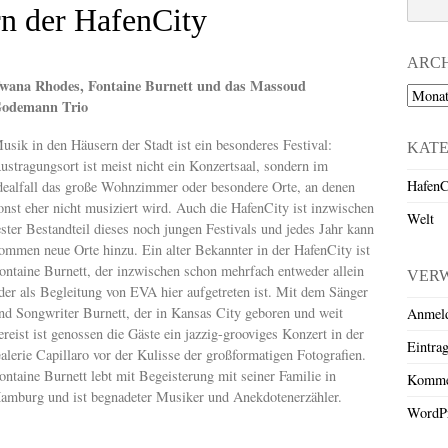
n der HafenCity
ARC
wana Rhodes, Fontaine Burnett und das Massoud
Archiv
odemann Trio
usik in den Häusern der Stadt ist ein besonderes Festival:
KAT
ustragungsort ist meist nicht ein Konzertsaal, sondern im
HafenC
dealfall das große Wohnzimmer oder besondere Orte, an denen
onst eher nicht musiziert wird. Auch die HafenCity ist inzwischen
Welt
ester Bestandteil dieses noch jungen Festivals und jedes Jahr kann
ommen neue Orte hinzu. Ein alter Bekannter in der HafenCity ist
ontaine Burnett, der inzwischen schon mehrfach entweder allein
VER
der als Begleitung von EVA hier aufgetreten ist. Mit dem Sänger
nd Songwriter Burnett, der in Kansas City geboren und weit
Anmel
ereist ist genossen die Gäste ein jazzig-grooviges Konzert in der
Eintra
alerie Capillaro vor der Kulisse der großformatigen Fotografien.
ontaine Burnett lebt mit Begeisterung mit seiner Familie in
Komme
amburg und ist begnadeter Musiker und Anekdotenerzähler.
WordPr