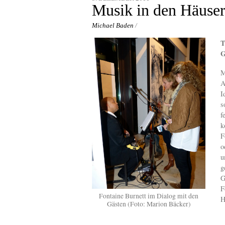
content
Musik in den Häuser
Michael Baden
/
T
G
M
A
I
s
f
k
F
o
u
g
G
F
Fontaine Burnett im Dialog mit den
H
Gästen (Foto: Marion Bäcker)