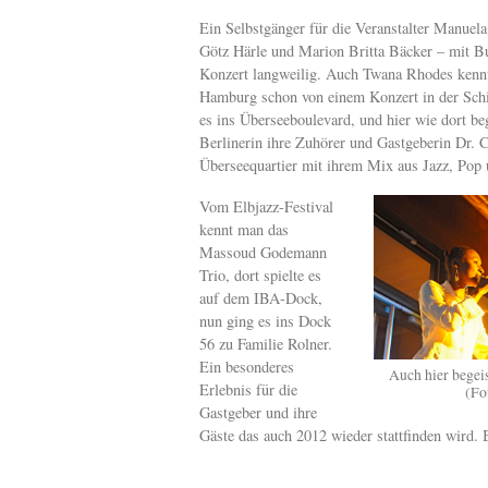
Ein Selbstgänger für die Veranstalter Manuel
Götz Härle und Marion Britta Bäcker – mit Bu
Konzert langweilig. Auch Twana Rhodes kennt
Hamburg schon von einem Konzert in der Schif
es ins Überseeboulevard, und hier wie dort beg
Berlinerin ihre Zuhörer und Gastgeberin Dr.
Überseequartier mit ihrem Mix aus Jazz, Pop
Vom Elbjazz-Festival
kennt man das
Massoud Godemann
Trio, dort spielte es
auf dem IBA-Dock,
nun ging es ins Dock
56 zu Familie Rolner.
Ein besonderes
Auch hier begeis
Erlebnis für die
(Fo
Gastgeber und ihre
Gäste das auch 2012 wieder stattfinden wird.