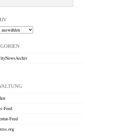
HIV
EGORIEN
ityNewsArchiv
WALTUNG
den
gs-Feed
ntar-Feed
ess.org