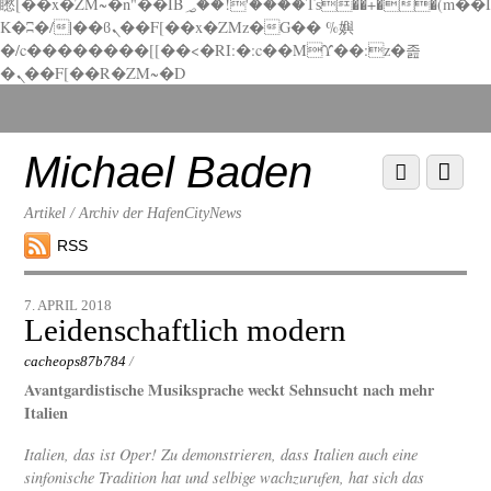
矁[��x�ZM~�n"��IB؃��!'����Тѕ��+��(m��I
K�ʭ�/|��ϐܢ��F[��x�ZMz�G�� %嬩
�/c��������[[��<�RI:�:c��MΎ��:z�졾
�ܢ��F[��R�ZM~�D
Scroll
down
to
Michael Baden
Scroll
Menu
content
down
to
Artikel / Archiv der HafenCityNews
content
RSS
7. APRIL 2018
Leidenschaftlich modern
cacheops87b784
/
Avantgardistische Musiksprache weckt Sehnsucht nach mehr
Italien
Italien, das ist Oper! Zu demonstrieren, dass Italien auch eine
sinfonische Tradition hat und selbige wachzurufen, hat sich das