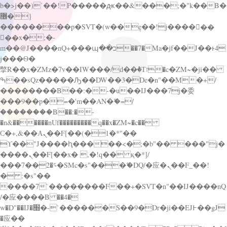
b�>j��)΄��!P�����ԫ��&���;�"k��B�
޶�}
��������p�SVT�(w��ę��!j������
��x�;�-
m��@J����nQ+���պ��כ��7�Ma�jf��J��ͱ4
j���Ѳ�
撆R��x�ZMz�7v��IW���/d��ٞ�Тז�c�ZM~�ji��
ߒ��sQz�����Ԡ��DW��3�De�n"��M�+/
��������B��:�-�u��IJ���7j�委
���9��p�=�'m��AN�ޭ�=/
��������B��:�-
�n&������nUf���������q��x�ZM~�
c��
Ϲ�+,&��Ὰܢ��F[��(�1�*"��
ϒ��"J����ԧ�����<�;�b"�� ���"j�
����ܢ��F[��x� ,�!q�� қ�*]/
���؝�2��7�SMc�s"���ޭ�DQ/�应�ܢ��F_��!
� :�s"��
����7`��������F��+�SVT�n"��IJ����nQ
/�应����B ��4�
w�D"��IJ�׭�-`������S��9�Dr�ji��EJ߅��gJ
�应��