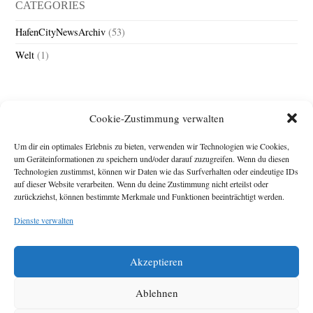
CATEGORIES
HafenCityNewsArchiv
(53)
Welt
(1)
Cookie-Zustimmung verwalten
Um dir ein optimales Erlebnis zu bieten, verwenden wir Technologien wie Cookies,
um Geräteinformationen zu speichern und/oder darauf zuzugreifen. Wenn du diesen
Technologien zustimmst, können wir Daten wie das Surfverhalten oder eindeutige IDs
Impressum
auf dieser Website verarbeiten. Wenn du deine Zustimmung nicht erteilst oder
zurückziehst, können bestimmte Merkmale und Funktionen beeinträchtigt werden.
Michael Baden,
Schwensholz 4,
Dienste verwalten
24376 Hasselberg
Disclaimer
Diese Webseite stellt
Akzeptieren
Inhalte der ersten
zehn Jahre der
HafenCity Zeitung
Ablehnen
zur Verfügung. Die