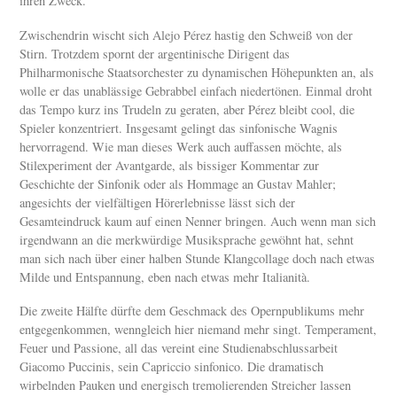
ihren Zweck.
Zwischendrin wischt sich Alejo Pérez hastig den Schweiß von der
Stirn. Trotzdem spornt der argentinische Dirigent das
Philharmonische Staatsorchester zu dynamischen Höhepunkten an, als
wolle er das unablässige Gebrabbel einfach niedertönen. Einmal droht
das Tempo kurz ins Trudeln zu geraten, aber Pérez bleibt cool, die
Spieler konzentriert. Insgesamt gelingt das sinfonische Wagnis
hervorragend. Wie man dieses Werk auch auffassen möchte, als
Stilexperiment der Avantgarde, als bissiger Kommentar zur
Geschichte der Sinfonik oder als Hommage an Gustav Mahler;
angesichts der vielfältigen Hörerlebnisse lässt sich der
Gesamteindruck kaum auf einen Nenner bringen. Auch wenn man sich
irgendwann an die merkwürdige Musiksprache gewöhnt hat, sehnt
man sich nach über einer halben Stunde Klangcollage doch nach etwas
Milde und Entspannung, eben nach etwas mehr Italianità.
Die zweite Hälfte dürfte dem Geschmack des Opernpublikums mehr
entgegenkommen, wenngleich hier niemand mehr singt. Temperament,
Feuer und Passione, all das vereint eine Studienabschlussarbeit
Giacomo Puccinis, sein Capriccio sinfonico. Die dramatisch
wirbelnden Pauken und energisch tremolierenden Streicher lassen