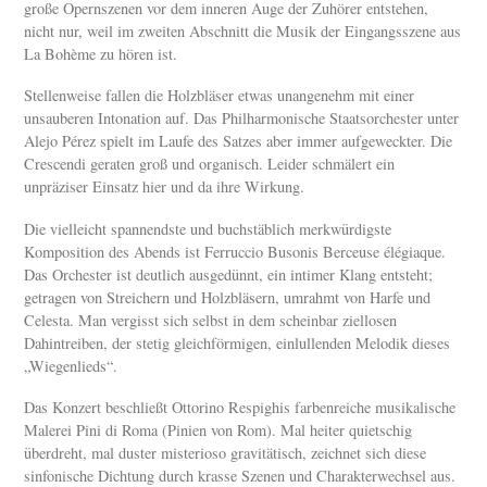
große Opernszenen vor dem inneren Auge der Zuhörer entstehen,
nicht nur, weil im zweiten Abschnitt die Musik der Eingangsszene aus
La Bohème zu hören ist.
Stellenweise fallen die Holzbläser etwas unangenehm mit einer
unsauberen Intonation auf. Das Philharmonische Staatsorchester unter
Alejo Pérez spielt im Laufe des Satzes aber immer aufgeweckter. Die
Crescendi geraten groß und organisch. Leider schmälert ein
unpräziser Einsatz hier und da ihre Wirkung.
Die vielleicht spannendste und buchstäblich merkwürdigste
Komposition des Abends ist Ferruccio Busonis Berceuse élégiaque.
Das Orchester ist deutlich ausgedünnt, ein intimer Klang entsteht;
getragen von Streichern und Holzbläsern, umrahmt von Harfe und
Celesta. Man vergisst sich selbst in dem scheinbar ziellosen
Dahintreiben, der stetig gleichförmigen, einlullenden Melodik dieses
„Wiegenlieds“.
Das Konzert beschließt Ottorino Respighis farbenreiche musikalische
Malerei Pini di Roma (Pinien von Rom). Mal heiter quietschig
überdreht, mal duster misterioso gravitätisch, zeichnet sich diese
sinfonische Dichtung durch krasse Szenen und Charakterwechsel aus.