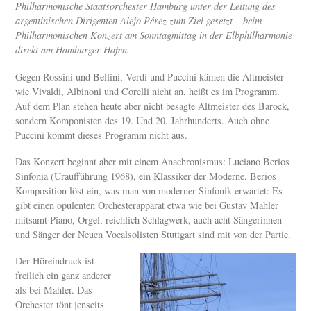
Philharmonische Staatsorchester Hamburg unter der Leitung des
argentinischen Dirigenten Alejo Pérez zum Ziel gesetzt – beim
Philharmonischen Konzert am Sonntagmittag in der Elbphilharmonie
direkt am Hamburger Hafen.
Gegen Rossini und Bellini, Verdi und Puccini kämen die Altmeister
wie Vivaldi, Albinoni und Corelli nicht an, heißt es im Programm.
Auf dem Plan stehen heute aber nicht besagte Altmeister des Barock,
sondern Komponisten des 19. Und 20. Jahrhunderts. Auch ohne
Puccini kommt dieses Programm nicht aus.
Das Konzert beginnt aber mit einem Anachronismus: Luciano Berios
Sinfonia (Uraufführung 1968), ein Klassiker der Moderne. Berios
Komposition löst ein, was man von moderner Sinfonik erwartet: Es
gibt einen opulenten Orchesterapparat etwa wie bei Gustav Mahler
mitsamt Piano, Orgel, reichlich Schlagwerk, auch acht Sängerinnen
und Sänger der Neuen Vocalsolisten Stuttgart sind mit von der Partie.
Der Höreindruck ist
freilich ein ganz anderer
als bei Mahler. Das
Orchester tönt jenseits