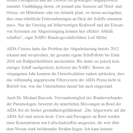
zumutet. Unabhängig davon, ob jemand eine Seereise auf Nord- und
Ostsee, im Mittelmeer oder im Atlantik plant, ist davon auszugehen,
dass man erhebliche Feinstaubmengen an Deck der Schiffe einatmen
muss. Nur der Umstieg auf höherwertigen Kraftstoff und der Einsatz
von Systemen zur Abgasreinigung können hier effektiv Abhilfe
schaffen“, sagte NABU-Bundesgeschäftsführer Leif Miller.
AIDA Cruises hatte das Problem der Abgasbelastung bereits 2012
erkannt und versprochen, die gesamte eigene Schiffsflotte bis Ende
2016 mit Rußpartikelfiltern auszustatten. Bis heute sei jedoch kein
einziges Schiff nachgerüstet, kritisiert der NABU. Bereits im
vergangenen Jahr konnten die Umweltschützer zudem aufdecken, dass
das vollmundig angepriesene Filtersystem der AIDA Prima nicht in
Betrieb war, was das Unternehmen darauf hin auch eingestand.
Auch Dr. Michael Barczok, Vorstandsmitglied des Bundesverbandes
der Pneumologen, bewertet die neuerlichen Messungen an Bord der
AIDA Sol als höchst gesundheitsgefährdend: „Die Abgaswerte auf der
AIDA Sol sind extrem hoch. Crew und Passagiere an Bord werden
einer Konzentration von Luftschadstoffen ausgesetzt, die weit über
dem Niveau stark befahrender Straßen liegen. Ich kann keinem