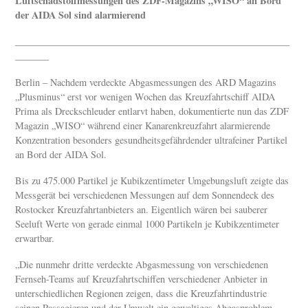
Luftschadstoffmessungen des ZDF-Magazins „WISO“ an Bord
der AIDA Sol sind alarmierend
_________________________________________________________
_______
Berlin – Nachdem verdeckte Abgasmessungen des ARD Magazins
„Plusminus“ erst vor wenigen Wochen das Kreuzfahrtschiff AIDA
Prima als Dreckschleuder entlarvt haben, dokumentierte nun das ZDF
Magazin „WISO“ während einer Kanarenkreuzfahrt alarmierende
Konzentration besonders gesundheitsgefährdender ultrafeiner Partikel
an Bord der AIDA Sol.
Bis zu 475.000 Partikel je Kubikzentimeter Umgebungsluft zeigte das
Messgerät bei verschiedenen Messungen auf dem Sonnendeck des
Rostocker Kreuzfahrtanbieters an. Eigentlich wären bei sauberer
Seeluft Werte von gerade einmal 1000 Partikeln je Kubikzentimeter
erwartbar.
„Die nunmehr dritte verdeckte Abgasmessung von verschiedenen
Fernseh-Teams auf Kreuzfahrtschiffen verschiedener Anbieter in
unterschiedlichen Regionen zeigen, dass die Kreuzfahrtindustrie
seinen Passagieren und der Umwelt ein gewaltiges Abgasproblem