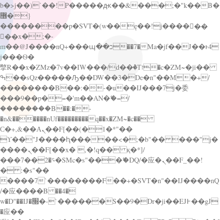
b�>j��)΄��!P�����ԫ��&���;�"k��B�
޶�}
��������p�SVT�(w��ę��!j������
��x�;�-
m��@J����nQ+���պ��כ��7�Ma�jf��J��ͱ4
j���Ѳ�
撆R��x�ZMz�7v��IW���/d��ٞ�Тז�c�ZM~�ji��
ߒ��sQz�����Ԡ��DW��3�De�n"��M�+/
��������B��:�-�u��IJ���7j�委
���9��p�=�'m��AN�ޭ�=/
��������B��:�-
�n&������nUf���������q��x�ZM~�
c��
Ϲ�+,&��Ὰܢ��F[��(�1�*"��
ϒ��"J����ԧ�����<�;�b"�� ���"j�
����ܢ��F[��x� ,�!q�� қ�*]/
���؝�2��7�SMc�s"���ޭ�DQ/�应�ܢ��F_��!
� :�s"��
����7`��������F��+�SVT�n"��IJ����nQ
/�应����B ��4�
w�D"��IJ�׭�-`������S��9�Dr�ji��EJ߅��gJ
�应��