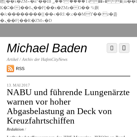
矁[��x�ZM~�n"��IB؃��!'����Тѕ��+��(m��I
K�ʭ�/|��ϐܢ��F[��x�ZMz�G�� %嬩
�/c��������[[��<�RI:�:c��MΎ��:z�졾
�ܢ��F[��R�ZM~�D
Scroll
down
to
Michael Baden
Scroll
Menu
content
down
to
Artikel / Archiv der HafenCityNews
content
RSS
13. MAI 2017
NABU und führende Lungenärzte
warnen vor hoher
Abgasbelastung an Deck von
Kreuzfahrtschiffen
Redaktion
/