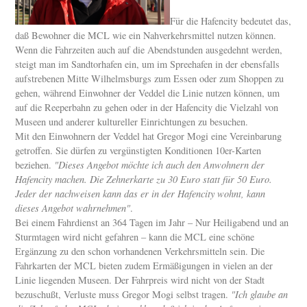
Für die Hafencity bedeutet das,
daß Bewohner die MCL wie ein Nahverkehrsmittel nutzen können.
Wenn die Fahrzeiten auch auf die Abendstunden ausgedehnt werden,
steigt man im Sandtorhafen ein, um im Spreehafen in der ebensfalls
aufstrebenen Mitte Wilhelmsburgs zum Essen oder zum Shoppen zu
gehen, während Einwohner der Veddel die Linie nutzen können, um
auf die Reeperbahn zu gehen oder in der Hafencity die Vielzahl von
Museen und anderer kultureller Einrichtungen zu besuchen.
Mit den Einwohnern der Veddel hat Gregor Mogi eine Vereinbarung
getroffen. Sie dürfen zu vergünstigten Konditionen 10er-Karten
beziehen.
"Dieses Angebot möchte ich auch den Anwohnern der
Hafencity machen. Die Zehnerkarte zu 30 Euro statt für 50 Euro.
Jeder der nachweisen kann das er in der Hafencity wohnt, kann
dieses Angebot wahrnehmen"
.
Bei einem Fahrdienst an 364 Tagen im Jahr – Nur Heiligabend und an
Sturmtagen wird nicht gefahren – kann die MCL eine schöne
Ergänzung zu den schon vorhandenen Verkehrsmitteln sein. Die
Fahrkarten der MCL bieten zudem Ermäßigungen in vielen an der
Linie liegenden Museen. Der Fahrpreis wird nicht von der Stadt
bezuschußt, Verluste muss Gregor Mogi selbst tragen.
"Ich glaube an