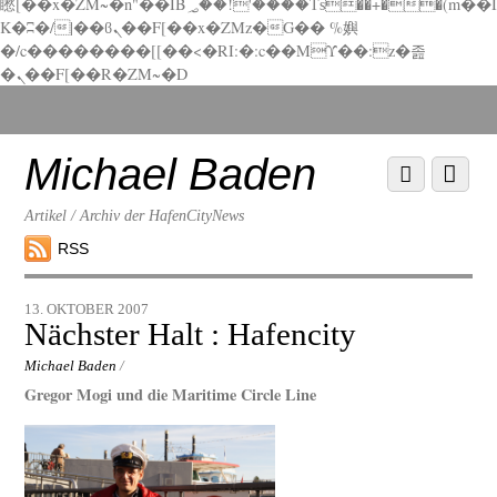
矁[��x�ZM~�n"��IB؃��!'����Тѕ��+��(m��I
K�ʭ�/|��ϐܢ��F[��x�ZMz�G�� %嬩
�/c��������[[��<�RI:�:c��MΎ��:z�졾
�ܢ��F[��R�ZM~�D
Scroll
down
to
Michael Baden
Scroll
Menu
content
down
to
Artikel / Archiv der HafenCityNews
content
RSS
13. OKTOBER 2007
Nächster Halt : Hafencity
Michael Baden
/
Gregor Mogi und die Maritime Circle Line