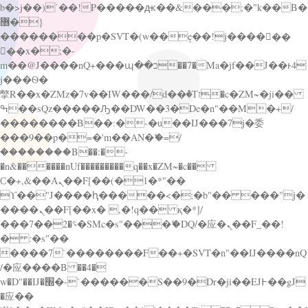
b�>j��)΄��!P�����ԫ��&���;�"k��B�
޶�}
��������p�SVT�(w��ę��!j������
��x�;�-
m��@J����nQ+���պ��כ��7�Ma�jf��J��ͱ4
j���Ѳ�
撆R��x�ZMz�7v��IW���/d��ٞ�Тז�c�ZM~�ji��
ߒ��sQz�����Ԡ��DW��3�De�n"��M�+/
��������B��:�-�u��IJ���7j�委
���9��p�=�'m��AN�ޭ�=/
��������B��:�-
�n&������nUf���������q��x�ZM~�
c��
Ϲ�+,&��Ὰܢ��F[��(�1�*"��
ϒ��"J����ԧ�����<�;�b"�� ���"j�
����ܢ��F[��x� ,�!q�� қ�*]/
���؝�2��7�SMc�s"���ޭ�DQ/�应�ܢ��F_��!
� :�s"��
����7`��������F��+�SVT�n"��IJ����nQ
/�应����B ��4�
w�D"��IJ�׭�-`������S��9�Dr�ji��EJ߅��gJ
�应��