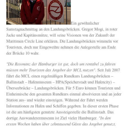
Ein gewöhnlicher
Samstagnachmittag an den Landungsbrücken. Gregor Mogi, in roter
Jacke und Kapitänsmütze, will seine Visionen von der Zukunft der
Maritimen Circle Line erklären. Die Landungsbrücken wimmeln vor
Touristen, doch nur Eingeweihte nehmen die Anlegestelle am Ende
der Brücke 10 wahr.
"Die Resonanz der Hamburger ist gut, doch um rentabel zu fahren
müssen mehr Touristen das Angebot der MCL nutzen"
. Seit Juli 2007
fährt die MCL einen regelmäßigen Rundkurs Landungsbrücken –
Ballinstadt – Hafenmuseum – HPA(Speicherstadt und Hafencity) –
Überseebrücke – Landungsbrücken. Für 5 Euro können Touristen und
Einheimische den gesamten Rundkurs einmal absolvieren und an jeder
Station aus- und wieder einsteigen. Während der Fahrt werden
Informationen zu Hafen und Schiffen gegeben. In dieser ersten Phase
ist die am häufigsten genutzte Aussteigestelle die Ballinstadt. Das
dortige Auswanderermuseum ist Ziel vieler Hamburger.
"In den
ersten Wochen haben über zehntausend Gäste das Angebot genutzt,