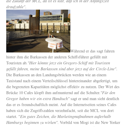
die Zukunft der MCL, da ist es klar, daß ich in der Anfangszeit
draufzahle"
.
Während er das sagt fahren
hinter ihm die Barkassen der anderen Schiffsführer gefüllt mit
Touristen ab
."Hier könnte jetzt ein Gregors-Schiff mit Touristen
gefüllt fahren, meine Barkassen sind aber jetzt auf der Circle-Line"
.
Die Barkassen an den Landungsbrücken werden wie an einem
Taxistand nach einem Verteilschlüssel hintereinander abgefertigt, um
die begrenzten Kapazitäten möglichst effektiv zu nutzen. Der Wirt des
Brücke 10 Cafes klopft ihm aufmunternd auf die Schulter.
"Für den
Gregor haben wir ein extra Handtuch"
sagt er und man sieht deutlich
das er es freundschaftlich meint. Auf die Internetseiten seines Cafes
haben sich die Zugriffszahlen verzehnfacht, seit die MCL von dort
startet. "
Ein gutes Zeichen, die Marketingmaßnahmen außerhalb
Hamburgs beginnen zu wirken"
. Vorbild von Mogi ist die New Yorker