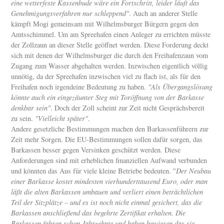
eine wetterfeste Kassenbude wäre ein Fortschritt, leider läuft das
Genehmigungsverfahren nur schleppend"
. Auch an anderer Stelle
kämpft Mogi gemeinsam mit Wilhelmsburger Bürgern gegen den
Amtsschimmel. Um am Spreehafen einen Anleger zu errichten müsste
der Zollzaun an dieser Stelle geöffnet werden. Diese Forderung deckt
sich mit denen der Wilhelmsburger die durch den Freihafenzaun vom
Zugang zum Wasser abgehalten werden. Inzwischen eigentlich völlig
unnötig, da der Spreehafen inzwischen viel zu flach ist, als für den
Freihafen noch irgendeine Bedeutung zu haben.
"Als Übergangslösung
könnte auch ein eingezäunter Steg mit Toröffnung von der Barkasse
denkbar sein"
. Doch der Zoll scheint zur Zeit nicht Gesprächsbereit
zu sein.
"Vielleicht später"
.
Andere gesetzliche Bestimmungen machen den Barkassenführern zur
Zeit mehr Sorgen. Die EU-Bestimmungen sollen dafür sorgen, das
Barkassen besser gegen Versinken geschützt werden. Diese
Anforderungen sind mit erheblichen finanziellen Aufwand verbunden
und könnten das Aus für viele kleine Betriebe bedeuten. "
Der Neubau
einer Barkasse kostet mindesten vierhunderttausend Euro, oder man
läßt die alten Barkassen umbauen und verliert einen beträchtlichen
Teil der Sitzplätze – und es ist noch nicht einmal gesichert, das die
Barkassen anschließend das begehrte Zertifikat erhalten. Die
Barkassen fahren schon Jahrzehnte und haben bewiesen das sie