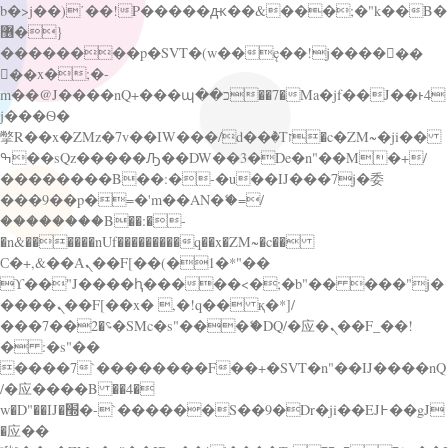
b�>j��)΄��!P�����ԫ��&���;�"k��B�
޶�}
��������p�SVT�(w��ę��!j������
��x�;�-
m��@J����nQ+���պ��כ��7�Ma�jf��J��ͱ4
j���Ѳ�
撆R��x�ZMz�7v��IW���/d��ٞ�Тז�c�ZM~�ji��
ߒ��sQz�����Ԡ��DW��3�De�n"��M�+/
��������B��:�-�u��IJ���7j�委
���9��p�=�'m��AN�ޭ�=/
��������B��:�-
�n&������nUf���������q��x�ZM~�
c��
Ϲ�+,&��Ὰܢ��F[��(�1�*"��
ϒ��"J����ԧ�����<�;�b"�� ���"j�
����ܢ��F[��x� ,�!q�� қ�*]/
���؝�2��7�SMc�s"���ޭ�DQ/�应�ܢ��F_��!
� :�s"��
����7`��������F��+�SVT�n"��IJ����nQ
/�应����B ��4�
w�D"��IJ�׭�-`������S��9�Dr�ji��EJ߅��gJ
�应��