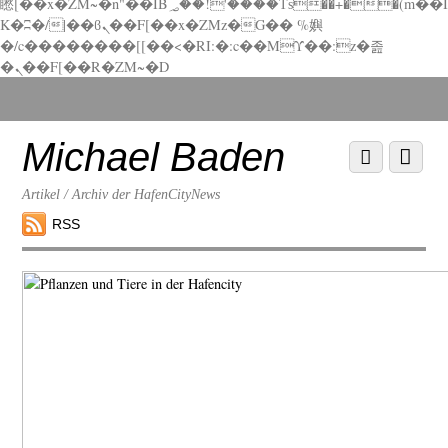
矁[��x�ZM~�n"��IB؃��!'����Тѕ��+��(m��I
K�ʭ�/|��ϐܢ��F[��x�ZMz�G�� %嬩
�/c��������[[��<�RI:�:c��MΎ��:z�졾
�ܢ��F[��R�ZM~�D
Scroll
down
to
Michael Baden
Scroll
Menu
content
down
to
Artikel / Archiv der HafenCityNews
content
RSS