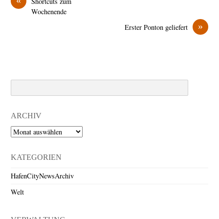
Shortcuts zum
Wochenende
»
Erster Ponton geliefert
Search
ARCHIV
Archiv
KATEGORIEN
HafenCityNewsArchiv
Welt