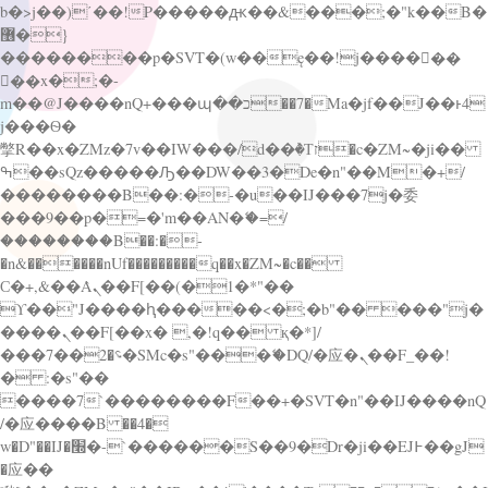
b�>j��)΄��!P�����ԫ��&���;�"k��B�
޶�}
��������p�SVT�(w��ę��!j������
��x�;�-
m��@J����nQ+���պ��כ��7�Ma�jf��J��ͱ4
j���Ѳ�
撆R��x�ZMz�7v��IW���/d��ٞ�Тז�c�ZM~�ji��
ߒ��sQz�����Ԡ��DW��3�De�n"��M�+/
��������B��:�-�u��IJ���7j�委
���9��p�=�'m��AN�ޭ�=/
��������B��:�-
�n&������nUf���������q��x�ZM~�
c��
Ϲ�+,&��Ὰܢ��F[��(�1�*"��
ϒ��"J����ԧ�����<�;�b"�� ���"j�
����ܢ��F[��x� ,�!q�� қ�*]/
���؝�2��7�SMc�s"���ޭ�DQ/�应�ܢ��F_��!
� :�s"��
����7`��������F��+�SVT�n"��IJ����nQ
/�应����B ��4�
w�D"��IJ�׭�-`������S��9�Dr�ji��EJ߅��gJ
�应��