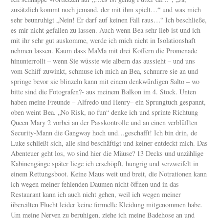
zusätzlich kommt noch jemand, der mit ihm spielt…“ und was mich
sehr beunruhigt „Nein! Er darf auf keinen Fall raus…“ Ich beschließe,
es mir nicht gefallen zu lassen. Auch wenn Bea sehr lieb ist und ich
mit ihr sehr gut auskomme, werde ich mich nicht in Isolationshaft
nehmen lassen. Kaum dass MaMa mit drei Koffern die Promenade
hinunterrollt – wenn Sie wüsste wie albern das aussieht – und uns
vom Schiff zuwinkt, schmuse ich mich an Bea, schnurre sie an und
springe bevor sie blinzeln kann mit einem denkwürdigen Salto – wo
bitte sind die Fotografen?- aus meinem Balkon im 4. Stock. Unten
haben meine Freunde – Alfredo und Henry– ein Sprungtuch gespannt,
oben weint Bea. „No Risk, no fun“ denke ich und sprinte Richtung
Queen Mary 2 vorbei an der Passkontrolle und an einen verblüfften
Security-Mann die Gangway hoch und…geschafft! Ich bin drin, de
Luke schließt sich, alle sind beschäftigt und keiner entdeckt mich. Das
Abenteuer geht los, wo sind hier die Mäuse? 13 Decks und unzählige
Kabinengänge später liege ich erschöpft, hungrig und verzweifelt in
einem Rettungsboot. Keine Maus weit und breit, die Notrationen kann
ich wegen meiner fehlenden Daumen nicht öffnen und in das
Restaurant kann ich auch nicht gehen, weil ich wegen meiner
übereilten Flucht leider keine formelle Kleidung mitgenommen habe.
Um meine Nerven zu beruhigen, ziehe ich meine Badehose an und