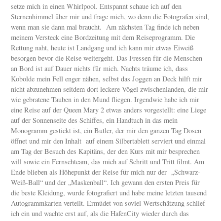
setze mich in einen Whirlpool. Entspannt schaue ich auf den
Sternenhimmel über mir und frage mich, wo denn die Fotografen sind,
wenn man sie dann mal braucht. Am nächsten Tag finde ich neben
meinem Versteck eine Bordzeitung mit dem Reiseprogramm. Die
Rettung naht, heute ist Landgang und ich kann mir etwas Eiweiß
besorgen bevor die Reise weitergeht. Das Fressen für die Menschen
an Bord ist auf Dauer nichts für mich. Nachts träume ich, dass
Kobolde mein Fell enger nähen, selbst das Joggen an Deck hilft mir
nicht abzunehmen seitdem dort leckere Vögel zwischenlanden, die mir
wie gebratene Tauben in den Mund fliegen. Irgendwie habe ich mir
eine Reise auf der Queen Mary 2 etwas anders vorgestellt: eine Liege
auf der Sonnenseite des Schiffes, ein Handtuch in das mein
Monogramm gestickt ist, ein Butler, der mir den ganzen Tag Dosen
öffnet und mir den Inhalt auf einem Silbertablett serviert und einmal
am Tag der Besuch des Kapitäns, der den Kurs mit mir besprechen
will sowie ein Fernsehteam, das mich auf Schritt und Tritt filmt. Am
Ende blieben als Höhepunkt der Reise für mich nur der „Schwarz-
Weiß-Ball“ und der „Maskenball“. Ich gewann den ersten Preis für
die beste Kleidung, wurde fotografiert und habe meine letzten tausend
Autogrammkarten verteilt. Ermüdet von soviel Wertschätzung schlief
ich ein und wachte erst auf, als die HafenCity wieder durch das