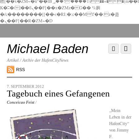
矁[��x�ZM~�n"��IB؃��!'����Тѕ��+��(m��I
K�ʭ�/|��ϐܢ��F[��x�ZMz�G�� %嬩
�/c��������[[��<�RI:�:c��MΎ��:z�졾
�ܢ��F[��R�ZM~�D
Scroll
down
to
Michael Baden
Scroll
Menu
content
down
to
Artikel / Archiv der HafenCityNews
content
RSS
7. SEPTEMBER 2012
Tagebuch eines Gefangenen
Conceicao Feist
/
„Mein
Leben in der
HafenCity“
von Jimmy
F.