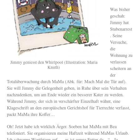
Was bisher
geschah:
Jimmy hat
Stubenarrest
. Seine
Versuche,
die
Wohnung zu
verlassen
Jimmy geniesst den Whirlpool (Illustration: Maria
Knuth)
scheitern an
der
Totalüberwachung durch MaMa (Abk. für: Mach Mal die Tür auf).
Sie will Jimmy die Gelegenheit geben, in Ruhe über sein Verhalten
nachzudenken, um am Ende wieder ein besserer Kater zu werden.
Während Jimmy, der sich in verschärfter Einzelhaft wähnt, eine
Klageschrift an den europäischen Gerichtshof für Tierrechte verfasst,
packt MaMa ihre Koffer…
Oh! Jetzt habe ich wirklich Ärger. Soeben hat MaMa mit Bea
telefoniert. Sie organisieren meine Haftzeit während MaMas Urlaub.
Ich schnappe Wortfetzen auf „…es ist genug Futter da…“, „Ja,