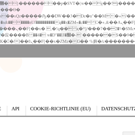
�����nUf���������q��x�ZM~�
c�� Ϲ�+,&��Ὰܢ��F[��(�1�*"��
��!� :�s"��
`������S��9�Dr�ji��EJ߅��gJ�应��
E
API
COOKIE-RICHTLINIE (EU)
DATENSCHUT
Search