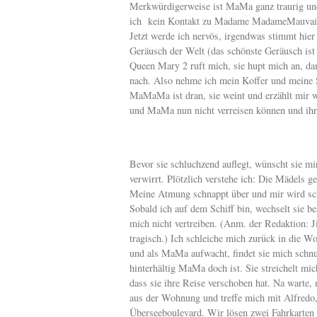
Merkwürdigerweise ist MaMa ganz traurig und 
ich kein Kontakt zu Madame MadameMauvais 
Jetzt werde ich nervös, irgendwas stimmt hier 
Geräusch der Welt (das schönste Geräusch is
Queen Mary 2 ruft mich, sie hupt mich an, d
nach. Also nehme ich mein Koffer und meine 
MaMaMa ist dran, sie weint und erzählt mir wa
und MaMa nun nicht verreisen können und ihr
Bevor sie schluchzend auflegt, wünscht sie mir e
verwirrt. Plötzlich verstehe ich: Die Mädels g
Meine Atmung schnappt über und mir wird sch
Sobald ich auf dem Schiff bin, wechselt sie be
mich nicht vertreiben. (Anm. der Redaktion: J
tragisch.) Ich schleiche mich zurück in die W
und als MaMa aufwacht, findet sie mich sch
hinterhältig MaMa doch ist. Sie streichelt mic
dass sie ihre Reise verschoben hat. Na warte
aus der Wohnung und treffe mich mit Alfred
Überseeboulevard. Wir lösen zwei Fahrkarten 