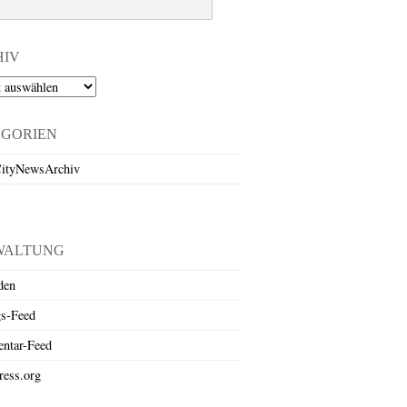
HIV
EGORIEN
ityNewsArchiv
WALTUNG
den
gs-Feed
ntar-Feed
ess.org