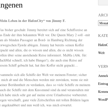
angenen
ARC
Mein Leben in der HafenCity“ von Jimmy F.
Archiv
as bisher geschah: Jimmy bereitet sich auf eine Schiffsreise an
as Ende der ihm bekannten Welt vor. Die Queen Mary 2 soll –mit
KAT
hm als blinden Passagier an Bord- in Hamburg Richtung der
HafenC
orwegischen Fjorde ablegen. Jimmy hat bereits seinen Koffer
epackt und allen, die es wissen und allen, die es nicht wissen
Welt
ollen über seine anstehende Reise informiert. MaMa (Abk. für:
achMal schnell, ich habe Hunger!), die auch eine Reise auf
iesem Schiff gebucht hat, hat ihre Koffer nicht gepackt…
VER
ersammeln sich alle Schiffe der Welt vor meinem Fenster; sicher
Anmel
olt mich ab und die Menschen werden mir zuwinken, wenn sie mit
Eintra
meiner Berühmtheit zu verdanken, dass so viele Schiffe zu meinem
uch die Schiffe mit dem Kussmund sind da und veranstalten mir
Komme
ch habe mich sehr gut auf meine erste Urlaubsreise vorbereitet.
WordPr
en verschafft, ganz viele Zeitschriften mit tollen Bildern lagen
 angeknabbert und nun weiß ich, was mich erwartet.