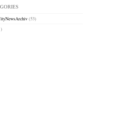
GORIES
ityNewsArchiv
(53)
1)