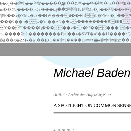
b�>j��)΄��!P�����ԫ��&���;�"k��B�޶�}��������p�SVT�(w��ę��!j������ ��x�;�-
m��@J����nQ+���պ��כ��7�Ma�jf��J��ͱ4j���Ѳ�
撆R��x�ZMz�7v��IW���/d��ٞ�Тז�c�ZM~�ji�� ߒ��sQz�����Ԡ��DW��3�De�n"��M�+/��������B��:�-�u��IJ���7j�委
���9��p�=�'m��AN�ޭ�=/��������B��:�-�n&�
ϒ��"J����ԧ�����<�;�b"�� ���"j�����ܢ��F[��x� ,�!q�� қ�*]/���؝�2��7�SMc�s"���ޭ�DQ/�应�ܢ��F_
����7`��������F��+�SVT�n"��IJ����nQ/�应����B ��4� w�D"��IJ�׭�-
Scroll
down
to
content
Michael Baden
Artikel / Archiv der HafenCityNews
A SPOTLIGHT ON COMMON SENS
Menu
Scroll
down
to
4. JUNI 2012