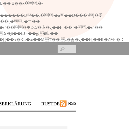
矁[��x�ZM~�n"��IB؃��!'����Тѕ��+��(m��IK�ʭ�/|��ϐܢ��F[��x�ZMz�G�� %嬩�/c��������[[��<�RI:�:c��MΎ��:z�졾�ܢ��F[��R�ZM~�D
Search
ZERKLÄRUNG
RUSTDESK
RSS