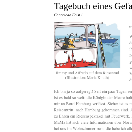
content
Tagebuch eines Gef
Conceicao Feist
/
„
W
d
i
n
g
w
Jimmy und Alfredo auf dem Riesenrad
M
(Illustration: Maria Knuth)
d
Ich bin ja so aufgeregt! Seit ein paar Tagen v
ist es bald so weit: die Königin der Meere h
mir an Bord Hamburg verlässt. Sicher ist es 
Reiseantritt, nach Hamburg gekommen sind. A
zu Ehren ein Riesenspektakel mit Feuerwerk. I
MaMa hat sich viele Informationen über Norweg
bei uns im Wohnzimmer rum, die habe ich alle