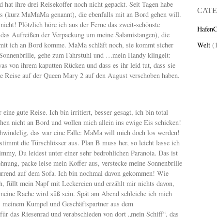
hat ihre drei Reisekoffer noch nicht gepackt. Seit Tagen habe
CATE
(kurz MaMaMa genannt), die ebenfalls mit an Bord gehen will.
nicht! Plötzlich höre ich aus der Ferne das zweit-schönste
HafenC
t das Aufreißen der Verpackung um meine Salamistangen), die
amit ich an Bord komme. MaMa schläft noch, sie kommt sicher
Welt
(
Sonnenbrille, gehe zum Fahrstuhl und …mein Handy klingelt:
s von ihrem kaputten Rücken und dass es ihr leid tut, dass sie
e Reise auf der Queen Mary 2 auf den August verschoben haben.
ine gute Reise. Ich bin irritiert, besser gesagt, ich bin total
ehen nicht an Bord und wollen mich allein ins ewige Eis schicken!
windelig, das war eine Falle: MaMa will mich doch los werden!
stimmt die Türschlösser aus. Plan B muss her, so leicht lasse ich
immy, Du leidest unter einer sehr bedrohlichen Paranoia. Das ist
ohnung, packe leise mein Koffer aus, verstecke meine Sonnenbrille
nurrend auf dem Sofa. Ich bin nochmal davon gekommen! Wie
h, füllt mein Napf mit Leckereien und erzählt mir nichts davon,
, meine Rache wird süß sein. Spät am Abend schleiche ich mich
o, meinem Kumpel und Geschäftspartner aus dem
für das Riesenrad und verabschieden von dort „mein Schiff“, das