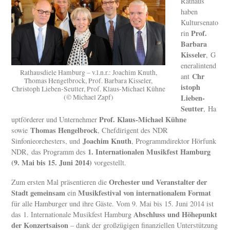
Rathaus
haben
Kultursenato
Prof.
rin
Barbara
Kisseler
, G
eneralintend
Rathausdiele Hamburg – v.l.n.r.: Joachim Knuth,
Chr
ant
Thomas Hengelbrock, Prof. Barbara Kisseler,
istoph
Christoph Lieben-Seutter, Prof. Klaus-Michael Kühne
(© Michael Zapf)
Lieben-
Seutter
, Ha
Prof. Klaus-Michael Kühne
uptförderer und Unternehmer
Thomas Hengelbrock
sowie
, Chefdirigent des NDR
Joachim Knuth
Sinfonieorchesters, und
, Programmdirektor Hörfunk
1. Internationalen Musikfest Hamburg
NDR, das Programm des
(9. Mai bis 15. Juni 2014)
vorgestellt.
Orchester und Veranstalter der
Zum ersten Mal präsentieren die
Stadt gemeinsam
Musikfestival von internationalem Format
ein
für alle Hamburger und ihre Gäste. Vom 9. Mai bis 15. Juni 2014 ist
Abschluss und Höhepunkt
das 1. Internationale Musikfest Hamburg
der Konzertsaison
– dank der großzügigen finanziellen Unterstützung