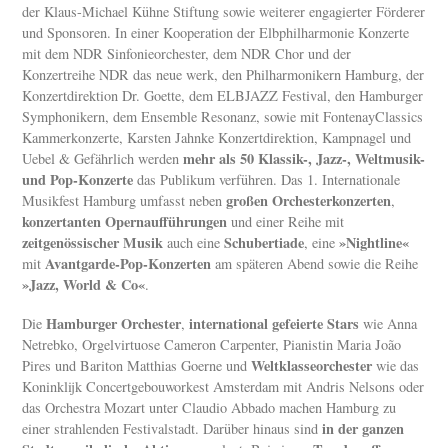
der Klaus-Michael Kühne Stiftung sowie weiterer engagierter Förderer
und Sponsoren. In einer Kooperation der Elbphilharmonie Konzerte
mit dem NDR Sinfonieorchester, dem NDR Chor und der
Konzertreihe NDR das neue werk, den Philharmonikern Hamburg, der
Konzertdirektion Dr. Goette, dem ELBJAZZ Festival, den Hamburger
Symphonikern, dem Ensemble Resonanz, sowie mit FontenayClassics
Kammerkonzerte, Karsten Jahnke Konzertdirektion, Kampnagel und
mehr als 50 Klassik-, Jazz-, Weltmusik-
Uebel & Gefährlich werden
und Pop-Konzerte
das Publikum verführen. Das 1. Internationale
großen Orchesterkonzerten
Musikfest Hamburg umfasst neben
,
konzertanten Opernaufführungen
und einer Reihe mit
zeitgenössischer Musik
Schubertiade
»Nightline«
auch eine
, eine
Avantgarde-Pop-Konzerten
mit
am späteren Abend sowie die Reihe
»Jazz, World & Co«
.
Hamburger Orchester
international gefeierte Stars
Die
,
wie Anna
Netrebko, Orgelvirtuose Cameron Carpenter, Pianistin Maria João
Weltklasseorchester
Pires und Bariton Matthias Goerne und
wie das
Koninklijk Concertgebouworkest Amsterdam mit Andris Nelsons oder
das Orchestra Mozart unter Claudio Abbado machen Hamburg zu
in der ganzen
einer strahlenden Festivalstadt. Darüber hinaus sind