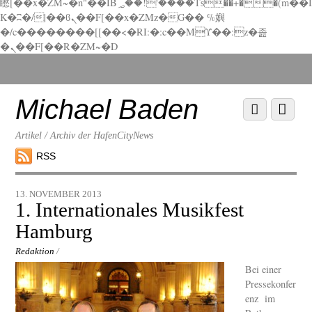
矁[��x�ZM~�n"��IB؃��!'����Тѕ��+��(m��I
K�ʭ�/|��ϐܢ��F[��x�ZMz�G�� %嬩
�/c��������[[��<�RI:�:c��MΎ��:z�졾
�ܢ��F[��R�ZM~�D
Scroll
down
to
Michael Baden
Scroll
Menu
content
down
to
Artikel / Archiv der HafenCityNews
content
RSS
13. NOVEMBER 2013
1. Internationales Musikfest
Hamburg
Redaktion
/
Bei einer
Pressekonfer
enz im