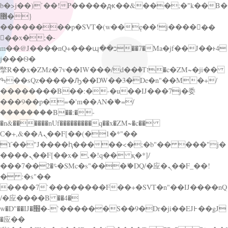
b�>j��)΄��!P�����ԫ��&���;�"k��B�
޶�}
��������p�SVT�(w��ę��!j������
��x�;�-
m��@J����nQ+���պ��כ��7�Ma�jf��J��ͱ4
j���Ѳ�
撆R��x�ZMz�7v��IW���/d��ٞ�Тז�c�ZM~�ji��
ߒ��sQz�����Ԡ��DW��3�De�n"��M�+/
��������B��:�-�u��IJ���7j�委
���9��p�=�'m��AN�ޭ�=/
��������B��:�-
�n&������nUf���������q��x�ZM~�
c��
Ϲ�+,&��Ὰܢ��F[��(�1�*"��
ϒ��"J����ԧ�����<�;�b"�� ���"j�
����ܢ��F[��x� ,�!q�� қ�*]/
���؝�2��7�SMc�s"���ޭ�DQ/�应�ܢ��F_��!
� :�s"��
����7`��������F��+�SVT�n"��IJ����nQ
/�应����B ��4�
w�D"��IJ�׭�-`������S��9�Dr�ji��EJ߅��gJ
�应��