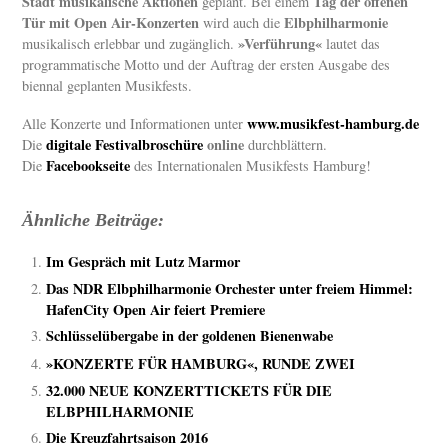
Stadt musikalische Aktionen
Tag der offenen
geplant. Bei einem
Tür mit Open Air-Konzerten
Elbphilharmonie
wird auch die
»Verführung«
musikalisch erlebbar und zugänglich.
lautet das
programmatische Motto und der Auftrag der ersten Ausgabe des
biennal geplanten Musikfests.
www.musikfest-hamburg.de
Alle Konzerte und Informationen unter
digitale Festivalbroschüre
online
Die
durchblättern.
Facebookseite
Die
des Internationalen Musikfests Hamburg!
Ähnliche Beiträge:
Im Gespräch mit Lutz Marmor
Das NDR Elbphilharmonie Orchester unter freiem Himmel:
HafenCity Open Air feiert Premiere
Schlüsselübergabe in der goldenen Bienenwabe
»KONZERTE FÜR HAMBURG«, RUNDE ZWEI
32.000 NEUE KONZERTTICKETS FÜR DIE
ELBPHILHARMONIE
Die Kreuzfahrtsaison 2016