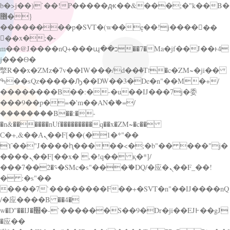
b�>j��)΄��!P�����ԫ��&���;�"k��B�
޶�}
��������p�SVT�(w��ę��!j������
��x�;�-
m��@J����nQ+���պ��כ��7�Ma�jf��J��ͱ4
j���Ѳ�
撆R��x�ZMz�7v��IW���/d��ٞ�Тז�c�ZM~�ji��
ߒ��sQz�����Ԡ��DW��3�De�n"��M�+/
��������B��:�-�u��IJ���7j�委
���9��p�=�'m��AN�ޭ�=/
��������B��:�-
�n&������nUf���������q��x�ZM~�
c��
Ϲ�+,&��Ὰܢ��F[��(�1�*"��
ϒ��"J����ԧ�����<�;�b"�� ���"j�
����ܢ��F[��x� ,�!q�� қ�*]/
���؝�2��7�SMc�s"���ޭ�DQ/�应�ܢ��F_��!
� :�s"��
����7`��������F��+�SVT�n"��IJ����nQ
/�应����B ��4�
w�D"��IJ�׭�-`������S��9�Dr�ji��EJ߅��gJ
�应��