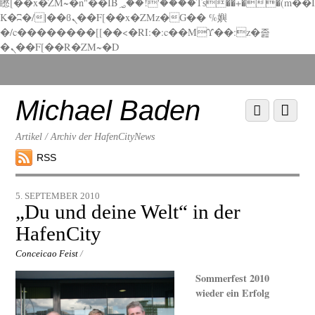
矁[��x�ZM~�n"��IB؃��!'����Тѕ��+��(m��I
K�ʭ�/|��ϐܢ��F[��x�ZMz�G�� %嬩
�/c��������[[��<�RI:�:c��MΎ��:z�졾
�ܢ��F[��R�ZM~�D
Scroll
down
to
Michael Baden
Scroll
Menu
content
down
to
Artikel / Archiv der HafenCityNews
content
RSS
5. SEPTEMBER 2010
„Du und deine Welt“ in der
HafenCity
Conceicao Feist
/
Sommerfest 2010
wieder ein Erfolg