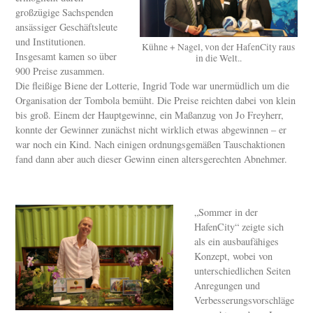
großzügige Sachspenden
ansässiger Geschäftsleute
und Institutionen.
Kühne + Nagel, von der HafenCity raus
Insgesamt kamen so über
in die Welt..
900 Preise zusammen.
Die fleißige Biene der Lotterie, Ingrid Tode war unermüdlich um die
Organisation der Tombola bemüht. Die Preise reichten dabei von klein
bis groß. Einem der Hauptgewinne, ein Maßanzug von Jo Freyherr,
konnte der Gewinner zunächst nicht wirklich etwas abgewinnen – er
war noch ein Kind. Nach einigen ordnungsgemäßen Tauschaktionen
fand dann aber auch dieser Gewinn einen altersgerechten Abnehmer.
„Sommer in der
HafenCity“ zeigte sich
als ein ausbaufähiges
Konzept, wobei von
unterschiedlichen Seiten
Anregungen und
Verbesserungsvorschläge