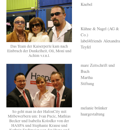
Knebel
Kühne & Nagel (AG &
Co.)
label4friends Alexandra
Das Team der Kaiserperle kam nach
Teyfel
Einbruch der Dunkelheit, Oli, Moni und
Achim v.r.n.l.
mare Zeitschrift und
Buch
Martha
Stiftung
melanie brünker
So geht man in der HafenCity mit
haargestaltung
Mitbewerbern um: Ivan Pucic, Mathias
Becker und Isabella Kolodko von der
HASPA und Stephanie Krause und