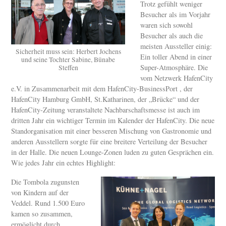
Trotz gefühlt weniger
Besucher als im Vorjahr
waren sich sowohl
Besucher als auch die
meisten Aussteller einig:
Sicherheit muss sein: Herbert Jochens
Ein toller Abend in einer
und seine Tochter Sabine, Bünabe
Super-Atmosphäre. Die
Steffen
vom Netzwerk HafenCity
e.V. in Zusammenarbeit mit dem HafenCity-BusinessPort , der
HafenCity Hamburg GmbH, St.Katharinen, der „Brücke“ und der
HafenCity-Zeitung veranstaltete Nachbarschaftsmesse ist auch im
dritten Jahr ein wichtiger Termin im Kalender der HafenCity. Die neue
Standorganisation mit einer besseren Mischung von Gastronomie und
anderen Ausstellern sorgte für eine breitere Verteilung der Besucher
in der Halle. Die neuen Lounge-Zonen luden zu guten Gesprächen ein.
Wie jedes Jahr ein echtes Highlight:
Die Tombola zugunsten
von Kindern auf der
Veddel. Rund 1.500 Euro
kamen so zusammen,
ermöglicht durch