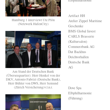
Elbphilharmonie
Artifact HH
Hamburg 1 interviewt Ute Plön
Atelier Zippel Maritime
(Netzwerk HafenCity)
Geschenke
BMS Global Invest
CARLS Brasserie
(Kultursalon)
Commerzbank AG
Dat Backhus
Deichtorhallen
Deutsche Bank
AG
Am Stand der Deutschen Bank
(Überseequartier): Herr Henkel von der
DKV, Antonio Fabrizi (Deutsche Bank),
Herr Bühler von DWS, Herr Semund
(Zürich Versicherung)v.l.n.r.
Dove Spa
Elbphilharmonie
(Führung)