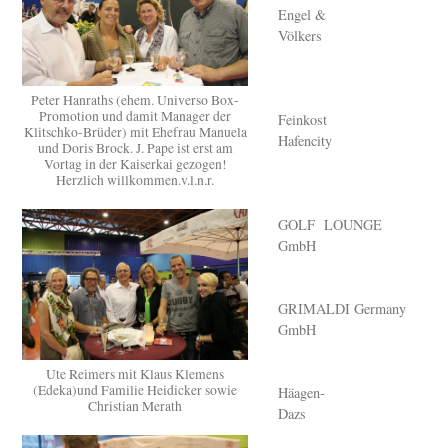
Engel &
Völkers
Peter Hanraths (ehem. Universo Box-
Promotion und damit Manager der
Feinkost
Klitschko-Brüder) mit Ehefrau Manuela
Hafencity
und Doris Brock. J. Pape ist erst am
Vortag in der Kaiserkai gezogen!
Herzlich willkommen.v.l.n.r.
GOLF LOUNGE
GmbH
GRIMALDI Germany
GmbH
Ute Reimers mit Klaus Klemens
(Edeka)und Familie Heidicker sowie
Häagen-
Christian Merath
Dazs