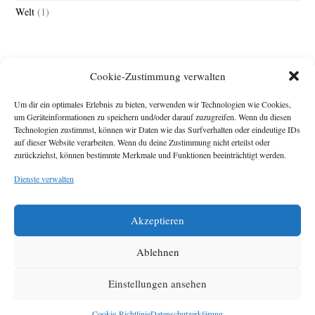
Welt
(1)
Cookie-Zustimmung verwalten
Um dir ein optimales Erlebnis zu bieten, verwenden wir Technologien wie Cookies,
um Geräteinformationen zu speichern und/oder darauf zuzugreifen. Wenn du diesen
Technologien zustimmst, können wir Daten wie das Surfverhalten oder eindeutige IDs
Impressum
auf dieser Website verarbeiten. Wenn du deine Zustimmung nicht erteilst oder
Michael Baden,
zurückziehst, können bestimmte Merkmale und Funktionen beeinträchtigt werden.
Schwensholz 4,
Dienste verwalten
24376 Hasselberg
Disclaimer
Diese Webseite stellt
Akzeptieren
Inhalte der ersten
zehn Jahre der
HafenCity Zeitung
Ablehnen
zur Verfügung. Die
aktuelle Version ist
Einstellungen ansehen
unter
Hafencity
Zeitung
zu finden
Cookie-Richtlinie
Datenschutzerklärung