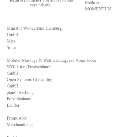
Kathrin Endlmaier von der Hypo und
Meßmer
Vereinsbank...
MOMENTUM
Miniatur Wunderland Hamburg
GmbH
Miss
Sofie
Mobiler Massage & Wellness Express Abiar Faour
NYK Line (Deutschland)
GmbH
Open Systems Consulting
GmbH
plan²b werbung
Porzellanhaus
Lenffer
Promostore
Merchandising