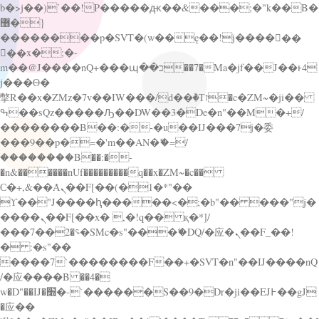
b�>j��)΄��!P�����ԫ��&���;�"k��B�
޶�}
��������p�SVT�(w��ę��!j������
��x�;�-
m��@J����nQ+���պ��כ��7�Ma�jf��J��ͱ4
j���Ѳ�
撆R��x�ZMz�7v��IW���/d��ٞ�Тז�c�ZM~�ji��
ߒ��sQz�����Ԡ��DW��3�De�n"��M�+/
��������B��:�-�u��IJ���7j�委
���9��p�=�'m��AN�ޭ�=/
��������B��:�-
�n&������nUf���������q��x�ZM~�
c��
Ϲ�+,&��Ὰܢ��F[��(�1�*"��
ϒ��"J����ԧ�����<�;�b"�� ���"j�
����ܢ��F[��x� ,�!q�� қ�*]/
���؝�2��7�SMc�s"���ޭ�DQ/�应�ܢ��F_��!
� :�s"��
����7`��������F��+�SVT�n"��IJ����nQ
/�应����B ��4�
w�D"��IJ�׭�-`������S��9�Dr�ji��EJ߅��gJ
�应��