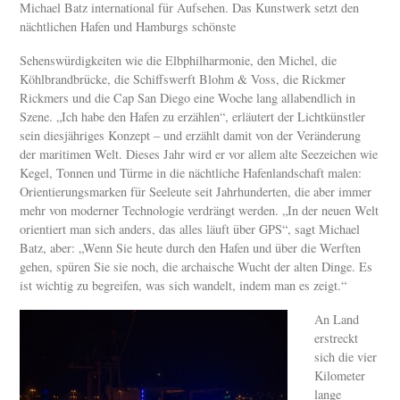
Michael Batz international für Aufsehen. Das Kunstwerk setzt den
nächtlichen Hafen und Hamburgs schönste
Sehenswürdigkeiten wie die Elbphilharmonie, den Michel, die
Köhlbrandbrücke, die Schiffswerft Blohm & Voss, die Rickmer
Rickmers und die Cap San Diego eine Woche lang allabendlich in
Szene. „Ich habe den Hafen zu erzählen“, erläutert der Lichtkünstler
sein diesjähriges Konzept – und erzählt damit von der Veränderung
der maritimen Welt. Dieses Jahr wird er vor allem alte Seezeichen wie
Kegel, Tonnen und Türme in die nächtliche Hafenlandschaft malen:
Orientierungsmarken für Seeleute seit Jahrhunderten, die aber immer
mehr von moderner Technologie verdrängt werden. „In der neuen Welt
orientiert man sich anders, das alles läuft über GPS“, sagt Michael
Batz, aber: „Wenn Sie heute durch den Hafen und über die Werften
gehen, spüren Sie sie noch, die archaische Wucht der alten Dinge. Es
ist wichtig zu begreifen, was sich wandelt, indem man es zeigt.“
An Land
erstreckt
sich die vier
Kilometer
lange