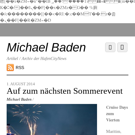
矁[��x�ZM~�n"��IB؃��!'����Тѕ��+��(m��I
K�ʭ�/|��ϐܢ��F[��x�ZMz�G�� %嬩
�/c��������[[��<�RI:�:c��MΎ��:z�졾
�ܢ��F[��R�ZM~�D
Scroll
down
to
Michael Baden
Scroll
Menu
content
down
to
Artikel / Archiv der HafenCityNews
content
RSS
1. AUGUST 2014
Auf zum nächsten Sommerevent
Michael Baden
/
Cruise Days
zum
Vierten
Maritim,