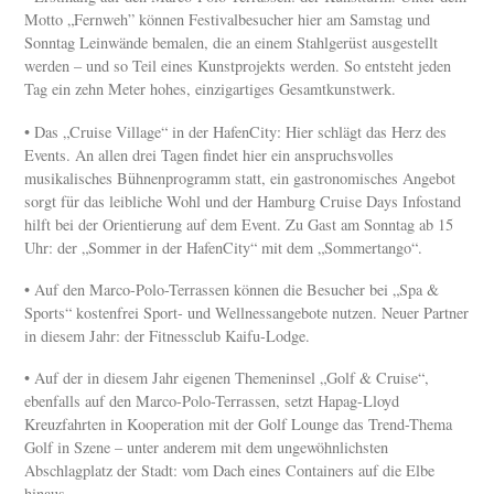
Motto „Fernweh” können Festivalbesucher hier am Samstag und
Sonntag Leinwände bemalen, die an einem Stahlgerüst ausgestellt
werden – und so Teil eines Kunstprojekts werden. So entsteht jeden
Tag ein zehn Meter hohes, einzigartiges Gesamtkunstwerk.
• Das „Cruise Village“ in der HafenCity: Hier schlägt das Herz des
Events. An allen drei Tagen findet hier ein anspruchsvolles
musikalisches Bühnenprogramm statt, ein gastronomisches Angebot
sorgt für das leibliche Wohl und der Hamburg Cruise Days Infostand
hilft bei der Orientierung auf dem Event. Zu Gast am Sonntag ab 15
Uhr: der „Sommer in der HafenCity“ mit dem „Sommertango“.
• Auf den Marco-Polo-Terrassen können die Besucher bei „Spa &
Sports“ kostenfrei Sport- und Wellnessangebote nutzen. Neuer Partner
in diesem Jahr: der Fitnessclub Kaifu-Lodge.
• Auf der in diesem Jahr eigenen Themeninsel „Golf & Cruise“,
ebenfalls auf den Marco-Polo-Terrassen, setzt Hapag-Lloyd
Kreuzfahrten in Kooperation mit der Golf Lounge das Trend-Thema
Golf in Szene – unter anderem mit dem ungewöhnlichsten
Abschlagplatz der Stadt: vom Dach eines Containers auf die Elbe
hinaus.