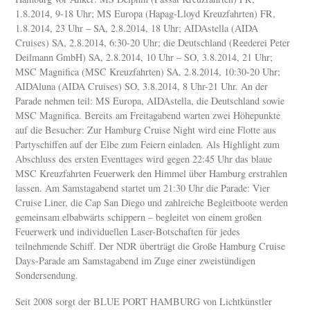
1.8.2014, 9-18 Uhr; MS Europa (Hapag-Lloyd Kreuzfahrten) FR,
1.8.2014, 23 Uhr – SA, 2.8.2014, 18 Uhr; AIDAstella (AIDA
Cruises) SA, 2.8.2014, 6:30-20 Uhr; die Deutschland (Reederei Peter
Deilmann GmbH) SA, 2.8.2014, 10 Uhr – SO, 3.8.2014, 21 Uhr;
MSC Magnifica (MSC Kreuzfahrten) SA, 2.8.2014, 10:30-20 Uhr;
AIDAluna (AIDA Cruises) SO, 3.8.2014, 8 Uhr-21 Uhr. An der
Parade nehmen teil: MS Europa, AIDAstella, die Deutschland sowie
MSC Magnifica. Bereits am Freitagabend warten zwei Höhepunkte
auf die Besucher: Zur Hamburg Cruise Night wird eine Flotte aus
Partyschiffen auf der Elbe zum Feiern einladen. Als Highlight zum
Abschluss des ersten Eventtages wird gegen 22:45 Uhr das blaue
MSC Kreuzfahrten Feuerwerk den Himmel über Hamburg erstrahlen
lassen. Am Samstagabend startet um 21:30 Uhr die Parade: Vier
Cruise Liner, die Cap San Diego und zahlreiche Begleitboote werden
gemeinsam elbabwärts schippern – begleitet von einem großen
Feuerwerk und individuellen Laser-Botschaften für jedes
teilnehmende Schiff. Der NDR überträgt die Große Hamburg Cruise
Days-Parade am Samstagabend im Zuge einer zweistündigen
Sondersendung.
Seit 2008 sorgt der BLUE PORT HAMBURG von Lichtkünstler