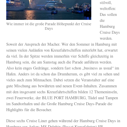
stilvoll,
weltoffen:
Das sollen
die
Wie immer ist die große Parade Höhepunkt der Cruise
Hamburg
Days
Cruise Days
werden.
Soweit der Anspruch der Macher. Wer den Sommer in Hamburg mit
seinen vielen Anläufen von Kreuzfahrtschiffen miterlebt hat, erwartet
da viel. In der Spitze werden immerhin vier Schiffe gleichzeitig in
Hamburg sein, die am Samstag auch die Parade anführen werden.
Also kein enges Gedränge, sondern fast schon „business as usual“ im
Hafen. Anders ist da schon das Drumherum, es gibt viel zu sehen und
vieles auch zum Mitmachen. Dabei setzen die Veranstalter auf eine
gute Mischung aus bewährten und neuen Event-Inhalten. Zusammen
mit den insgesamt sechs Kreuzfahrtschiffen bilden 12 Themeninseln,
zwei Feuerwerke, der BLUE PORT HAMBURG, Tüdel und Tampen
im Sandtorhafen und die Große Hamburg Cruise Days-Parade die
Highlights für die Besucher.
Diese sechs Cruise Liner gehen während der Hamburg Cruise Days in
Hamburg vor Anker: MS Delphin (Passat Kreuzfahrten) FR,