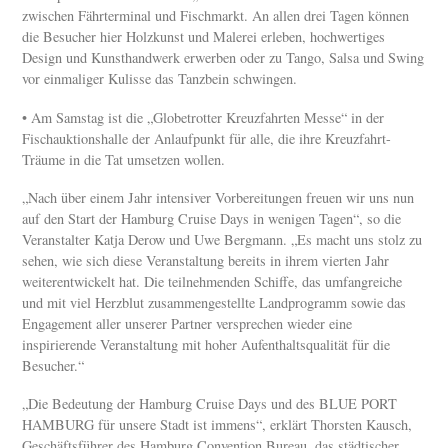
zwischen Fährterminal und Fischmarkt. An allen drei Tagen können
die Besucher hier Holzkunst und Malerei erleben, hochwertiges
Design und Kunsthandwerk erwerben oder zu Tango, Salsa und Swing
vor einmaliger Kulisse das Tanzbein schwingen.
• Am Samstag ist die „Globetrotter Kreuzfahrten Messe“ in der
Fischauktionshalle der Anlaufpunkt für alle, die ihre Kreuzfahrt-
Träume in die Tat umsetzen wollen.
„Nach über einem Jahr intensiver Vorbereitungen freuen wir uns nun
auf den Start der Hamburg Cruise Days in wenigen Tagen“, so die
Veranstalter Katja Derow und Uwe Bergmann. „Es macht uns stolz zu
sehen, wie sich diese Veranstaltung bereits in ihrem vierten Jahr
weiterentwickelt hat. Die teilnehmenden Schiffe, das umfangreiche
und mit viel Herzblut zusammengestellte Landprogramm sowie das
Engagement aller unserer Partner versprechen wieder eine
inspirierende Veranstaltung mit hoher Aufenthaltsqualität für die
Besucher.“
„Die Bedeutung der Hamburg Cruise Days und des BLUE PORT
HAMBURG für unsere Stadt ist immens“, erklärt Thorsten Kausch,
Geschäftsführer des Hamburg Convention Bureau, das städtischer