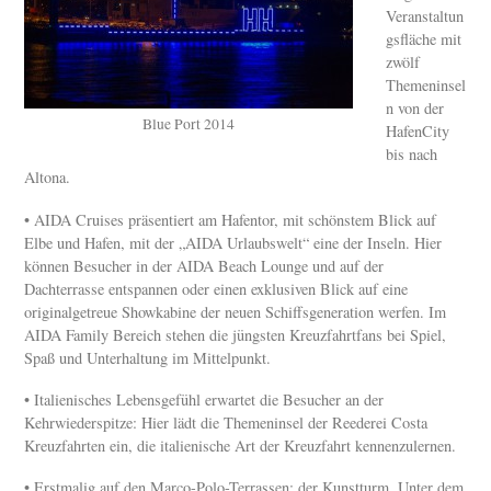
Veranstaltun
gsfläche mit
zwölf
Themeninsel
n von der
Blue Port 2014
HafenCity
bis nach
Altona.
• AIDA Cruises präsentiert am Hafentor, mit schönstem Blick auf
Elbe und Hafen, mit der „AIDA Urlaubswelt“ eine der Inseln. Hier
können Besucher in der AIDA Beach Lounge und auf der
Dachterrasse entspannen oder einen exklusiven Blick auf eine
originalgetreue Showkabine der neuen Schiffsgeneration werfen. Im
AIDA Family Bereich stehen die jüngsten Kreuzfahrtfans bei Spiel,
Spaß und Unterhaltung im Mittelpunkt.
• Italienisches Lebensgefühl erwartet die Besucher an der
Kehrwiederspitze: Hier lädt die Themeninsel der Reederei Costa
Kreuzfahrten ein, die italienische Art der Kreuzfahrt kennenzulernen.
• Erstmalig auf den Marco-Polo-Terrassen: der Kunstturm. Unter dem