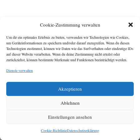
Cookie-Zustimmung verwalten
Um dir ein optimales Erlebnis zu bieten, verwenden wir Technologien wie Cookies,
um Geräteinformationen zu speichern und/oder darauf zuzugreifen. Wenn du diesen
Technologien zustimmst, können wir Daten wie das Surfverhalten oder eindeutige IDs
Impressum
auf dieser Website verarbeiten. Wenn du deine Zustimmung nicht erteilst oder
zurückziehst, können bestimmte Merkmale und Funktionen beeinträchtigt werden.
Michael Baden,
Schwensholz 4,
Dienste verwalten
24376 Hasselberg
Disclaimer
Diese Webseite stellt
Akzeptieren
Inhalte der ersten
zehn Jahre der
HafenCity Zeitung
Ablehnen
zur Verfügung. Die
aktuelle Version ist
Einstellungen ansehen
unter
Hafencity
Zeitung
zu finden
Cookie-Richtlinie
Datenschutzerklärung