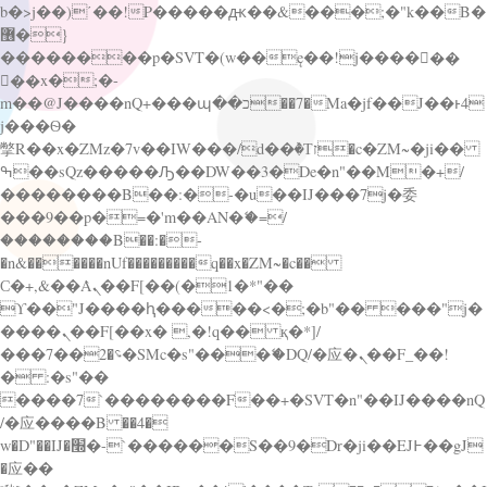
b�>j��)΄��!P�����ԫ��&���;�"k��B�
޶�}
��������p�SVT�(w��ę��!j������
��x�;�-
m��@J����nQ+���պ��כ��7�Ma�jf��J��ͱ4
j���Ѳ�
撆R��x�ZMz�7v��IW���/d��ٞ�Тז�c�ZM~�ji��
ߒ��sQz�����Ԡ��DW��3�De�n"��M�+/
��������B��:�-�u��IJ���7j�委
���9��p�=�'m��AN�ޭ�=/
��������B��:�-
�n&������nUf���������q��x�ZM~�
c��
Ϲ�+,&��Ὰܢ��F[��(�1�*"��
ϒ��"J����ԧ�����<�;�b"�� ���"j�
����ܢ��F[��x� ,�!q�� қ�*]/
���؝�2��7�SMc�s"���ޭ�DQ/�应�ܢ��F_��!
� :�s"��
����7`��������F��+�SVT�n"��IJ����nQ
/�应����B ��4�
w�D"��IJ�׭�-`������S��9�Dr�ji��EJ߅��gJ
�应��