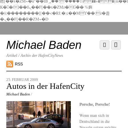
矁[��x�ZM~�n"��IB؃��!'����Тѕ��+��(m��I
K�ʭ�/|��ϐܢ��F[��x�ZMz�G�� %嬩
�/c��������[[��<�RI:�:c��MΎ��:z�졾
�ܢ��F[��R�ZM~�D
Scroll
down
to
Michael Baden
Scroll
Menu
content
down
to
Artikel / Archiv der HafenCityNews
content
RSS
25. FEBRUAR 2009
Autos in der HafenCity
Michael Baden
/
Porsche, Porsche!
Wenn man sich in
Deutschland in die
Nesseln setzen möchte,