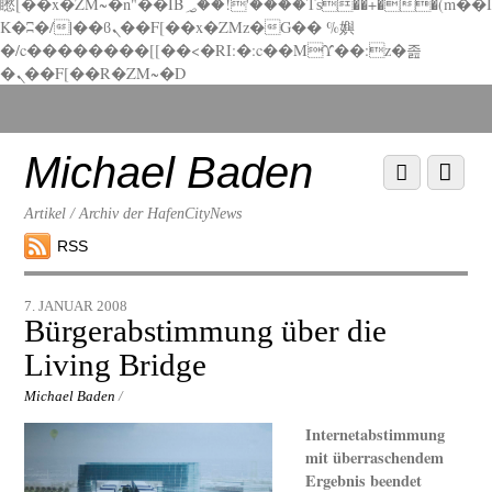
矁[��x�ZM~�n"��IB؃��!'����Тѕ��+��(m��I
K�ʭ�/|��ϐܢ��F[��x�ZMz�G�� %嬩
�/c��������[[��<�RI:�:c��MΎ��:z�졾
�ܢ��F[��R�ZM~�D
Scroll
down
to
Michael Baden
Scroll
Menu
content
down
to
Artikel / Archiv der HafenCityNews
content
RSS
7. JANUAR 2008
Bürgerabstimmung über die
Living Bridge
Michael Baden
/
Internetabstimmung
mit überraschendem
Ergebnis beendet