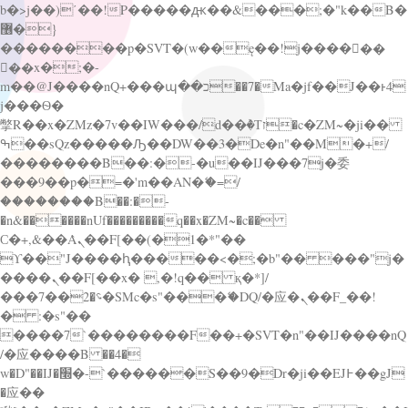
b�>j��)΄��!P�����ԫ��&���;�"k��B�
޶�}
��������p�SVT�(w��ę��!j������
��x�;�-
m��@J����nQ+���պ��כ��7�Ma�jf��J��ͱ4
j���Ѳ�
撆R��x�ZMz�7v��IW���/d��ٞ�Тז�c�ZM~�ji��
ߒ��sQz�����Ԡ��DW��3�De�n"��M�+/
��������B��:�-�u��IJ���7j�委
���9��p�=�'m��AN�ޭ�=/
��������B��:�-
�n&������nUf���������q��x�ZM~�
c��
Ϲ�+,&��Ὰܢ��F[��(�1�*"��
ϒ��"J����ԧ�����<�;�b"�� ���"j�
����ܢ��F[��x� ,�!q�� қ�*]/
���؝�2��7�SMc�s"���ޭ�DQ/�应�ܢ��F_��!
� :�s"��
����7`��������F��+�SVT�n"��IJ����nQ
/�应����B ��4�
w�D"��IJ�׭�-`������S��9�Dr�ji��EJ߅��gJ
�应��