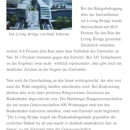
Bei der Bürgerbefragung
über das Internetforum
zur Living Bridge wurde
überraschend mit 60,6
Prozent für den Bau der
Die Living-Bridge von Hadi Teherani
Living Bridge gestimmt.
Zusätzlich stimmten
weitere 8,8 Prozent dem Bau unter dem Vorbehalt des Entwurfes zu.
Nur 30,1 Prozent stimmten gegen den Entwurf. Bei 245 Teilnehmern
ist das Ergebnis zwar nicht wirklich repräsentativ, aber gibt doch ein
deutliches Zeichen an die Gegner des Entwurfes.
Nun wird die Entscheidung an den Senat weitergereicht, der aber erst
nach der Wahl endgültig darüber entscheiden wird. Bei Realisierung
dürften aber trotz eines positiven Bürgervotums Investoren am
Baakenhafen abgeschreckt sein. Die Hamburger Baugenossenschaften,
die mit neuen Genossenschaften 600 Wohnungen rund um den
Baakenhafen realisieren möchten, sind vom Entwurf nicht begeistert.
"Die Living Bridge riegelt das Baakenhafengelände gegenüber der
restlichen HafenCity ab und macht es deutlich unattraktiver hier zu
bauen" so ein Vorstand einer der Genossenschaften.