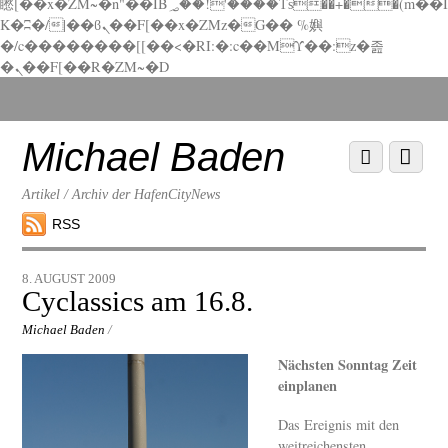
矁[��x�ZM~�n"��IB؃��!'����Тѕ��+��(m��I
K�ʭ�/|��ϐܢ��F[��x�ZMz�G�� %嬩
�/c��������[[��<�RI:�:c��MΎ��:z�졾
�ܢ��F[��R�ZM~�D
Scroll
down
to
Michael Baden
Scroll
Menu
content
down
to
Artikel / Archiv der HafenCityNews
content
RSS
8. AUGUST 2009
Cyclassics am 16.8.
Michael Baden
/
Nächsten Sonntag Zeit
einplanen
Das Ereignis mit den
weitreichensten