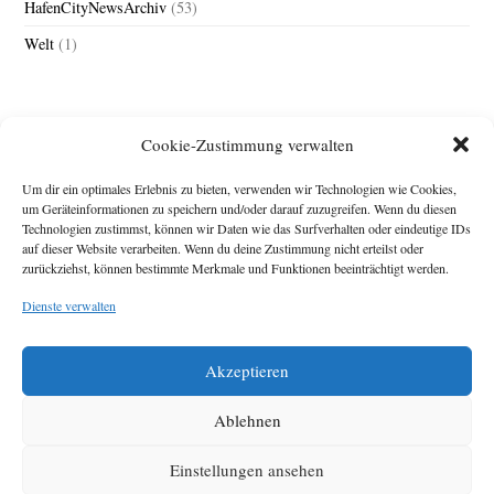
HafenCityNewsArchiv
(53)
Welt
(1)
Cookie-Zustimmung verwalten
Um dir ein optimales Erlebnis zu bieten, verwenden wir Technologien wie Cookies,
um Geräteinformationen zu speichern und/oder darauf zuzugreifen. Wenn du diesen
Technologien zustimmst, können wir Daten wie das Surfverhalten oder eindeutige IDs
Impressum
auf dieser Website verarbeiten. Wenn du deine Zustimmung nicht erteilst oder
zurückziehst, können bestimmte Merkmale und Funktionen beeinträchtigt werden.
Michael Baden,
Schwensholz 4,
Dienste verwalten
24376 Hasselberg
Disclaimer
Diese Webseite stellt
Akzeptieren
Inhalte der ersten
zehn Jahre der
HafenCity Zeitung
Ablehnen
zur Verfügung. Die
aktuelle Version ist
Einstellungen ansehen
unter
Hafencity