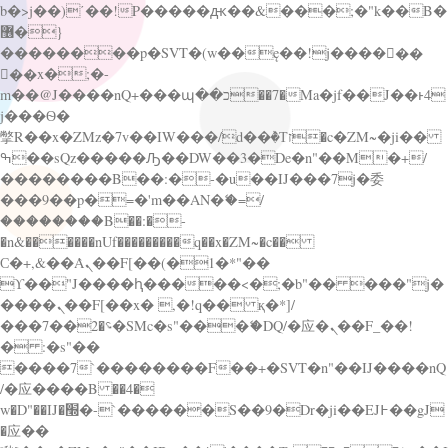
b�>j��)΄��!P�����ԫ��&���;�"k��B�
޶�}
��������p�SVT�(w��ę��!j������
��x�;�-
m��@J����nQ+���պ��כ��7�Ma�jf��J��ͱ4
j���Ѳ�
撆R��x�ZMz�7v��IW���/d��ٞ�Тז�c�ZM~�ji��
ߒ��sQz�����Ԡ��DW��3�De�n"��M�+/
��������B��:�-�u��IJ���7j�委
���9��p�=�'m��AN�ޭ�=/
��������B��:�-
�n&������nUf���������q��x�ZM~�
c��
Ϲ�+,&��Ὰܢ��F[��(�1�*"��
ϒ��"J����ԧ�����<�;�b"�� ���"j�
����ܢ��F[��x� ,�!q�� қ�*]/
���؝�2��7�SMc�s"���ޭ�DQ/�应�ܢ��F_��!
� :�s"��
����7`��������F��+�SVT�n"��IJ����nQ
/�应����B ��4�
w�D"��IJ�׭�-`������S��9�Dr�ji��EJ߅��gJ
�应��