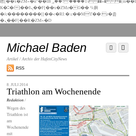
矁[��x�ZM~�n"��IB؃��!'����Тѕ��+��(m��I
K�ʭ�/|��ϐܢ��F[��x�ZMz�G�� %嬩
�/c��������[[��<�RI:�:c��MΎ��:z�졾
�ܢ��F[��R�ZM~�D
Scroll
down
to
Michael Baden
Scroll
Menu
content
down
to
Artikel / Archiv der HafenCityNews
content
RSS
8. JULI 2014
Triathlon am Wochenende
Redaktion
/
Wegen des
Triathlon ist
am
Wochenende
mit