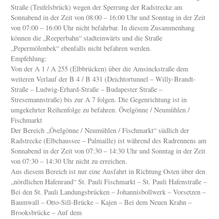
Straße (Teufelsbrück) wegen der Sperrung der Radstrecke am
Sonnabend in der Zeit von 08:00 – 16:00 Uhr und Sonntag in der Zeit
von 07:00 – 16:00 Uhr nicht befahrbar. In diesem Zusammenhang
können die „Reeperbahn“ stadteinwärts und die Straße
„Pepermölenbek“ ebenfalls nicht befahren werden.
Empfehlung:
Von der A 1 / A 255 (Elbbrücken) über die Amsinckstraße dem
weiteren Verlauf der B 4 / B 431 (Deichtortunnel – Willy-Brandt-
Straße – Ludwig-Erhard-Straße – Budapester Straße –
Stresemannstraße) bis zur A 7 folgen. Die Gegenrichtung ist in
umgekehrter Reihenfolge zu befahren. Övelgönne / Neumühlen /
Fischmarkt
Der Bereich „Övelgönne / Neumühlen / Fischmarkt“ südlich der
Radstrecke (Elbchaussee – Palmaille) ist während des Radrennens am
Sonnabend in der Zeit von 07:30 – 14:30 Uhr und Sonntag in der Zeit
von 07:30 – 14:30 Uhr nicht zu erreichen.
Aus diesem Bereich ist nur eine Ausfahrt in Richtung Osten über den
„nördlichen Hafenrand“ St. Pauli Fischmarkt – St. Pauli Hafenstraße –
Bei den St. Pauli Landungsbrücken – Johannisbollwerk – Vorsetzen –
Baumwall – Otto-Sill-Brücke – Kajen – Bei dem Neuen Krahn –
Brooksbrücke – Auf dem