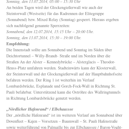
Sonntag, den 13.07.2014, 05:00 – 15:30 Uhr
An beiden Tagen wird der Glockengießerwall wie auch der
Steintorwall (Westseite) für das Radrennen der Elitegruppe
(Sonnabend) bzw. Mixed Relay (Sonntag) gesperrt. Hieraus ergeben
sich nachfolgend genannte Sperrzeiten:
Sonnabend, den 12.07.2014, 15:15 Uhr – 20:00 Uhr.
Sonntag, den 13.07.2014, 15:30 – 19:00 Uhr.
Empfehlung:
Die Innenstadt sollte am Sonnabend und Sonntag im Süden über
Deichtortunnel – Willy-Brandt- Straße und im Norden über die
Straßen An der Alster – Kennedybrücke – Alsterglacis – Theodor-
Heuss-Platz umfahren werden. Stadteinwärts kann der Klosterwall,
der Steintorwall und der Glockengießerwall auf der Hauptbahnhofseite
befahren werden. Der Ring 1 ist weiterhin im Verlauf
Lombardsbrücke, Esplanade und Gorch-Fock-Wall in Richtung St.
Pauli befahrbar. Unterstützend kann die Oströhre des Wallringtunnels
in Richtung Lombardsbrücke genutzt werden.
„Nördlicher Hafenrand“ / Elbchaussee
Der „nördliche Hafenrand“ ist im weiteren Verlauf am Sonnabend über
Dovenfleet – Kajen – Vorsetzen – Baumwall – St. Pauli Hafenstraße
sowie weiterführend von Palmaille bis zur Elbchaussee / Baron-Voght-