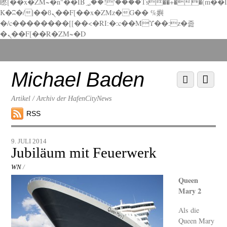
矁[��x�ZM~�n"��IB؃��!'����Тѕ��+��(m��I
K�ʭ�/|��ϐܢ��F[��x�ZMz�G�� %嬩
�/c��������[[��<�RI:�:c��MΎ��:z�졾
�ܢ��F[��R�ZM~�D
Scroll
down
to
Michael Baden
Scroll
Menu
content
down
to
Artikel / Archiv der HafenCityNews
content
RSS
9. JULI 2014
Jubiläum mit Feuerwerk
WN
/
Queen
Mary 2
Als die
Queen Mary