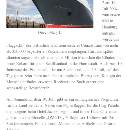
2 am 19.
Juli 2004
zum ersten
Mal in
Hamburg
Queen Mary II
anlegte,
wurde das
Flaggschiff der britischen Traditionsreederei Cunard Line von mehr
als 250.000 begeisterten Zuschauern empfangen. Ein Jahr später
säumten sogar mehr als eine halbe Million Menschen die Elbufer, bis
heute Rekord für einen Schiffsanlauf in der Hansestadt. Auch zum 10.
Jahrestag des Erstanlaufs, der am Sonnabend, dem 19. Juli, auf den
Tag genau zehn Jahre nach dem triumphalen Einzug der „Königin der
Meere“ stattfindet, erwarten Reederei und Stadt erneut eine
sechsstellige Besucherzahl.
Am Sonnabend, dem 19. Juli, gibt es ein umfangreiches Programm
für die Land-Sehleute. Neben den Papierflaggen für die Flag-Parade,
die morgens beim Hotel Jacobs beginnt und in der HafenCity endet,
gibt es das traditionelle „QM2 Day Village“ vor Unilever mit Post-
Sonderstempeln, Fotoaktionen, Merchandise-Artikeln und Gastro-
Ständen.