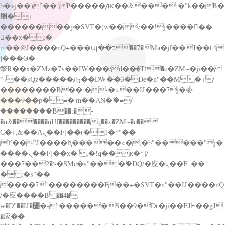
b�>j��)΄��!P�����ԫ��&���;�"k��B�
޶�}
��������p�SVT�(w��ę��!j������
��x�;�-
m��@J����nQ+���պ��כ��7�Ma�jf��J��ͱ4
j���Ѳ�
撆R��x�ZMz�7v��IW���/d��ٞ�Тז�c�ZM~�ji��
ߒ��sQz�����Ԡ��DW��3�De�n"��M�+/
��������B��:�-�u��IJ���7j�委
���9��p�=�'m��AN�ޭ�=/
��������B��:�-
�n&������nUf���������q��x�ZM~�
c��
Ϲ�+,&��Ὰܢ��F[��(�1�*"��
ϒ��"J����ԧ�����<�;�b"�� ���"j�
����ܢ��F[��x� ,�!q�� қ�*]/
���؝�2��7�SMc�s"���ޭ�DQ/�应�ܢ��F_��!
� :�s"��
����7`��������F��+�SVT�n"��IJ����nQ
/�应����B ��4�
w�D"��IJ�׭�-`������S��9�Dr�ji��EJ߅��gJ
�应��