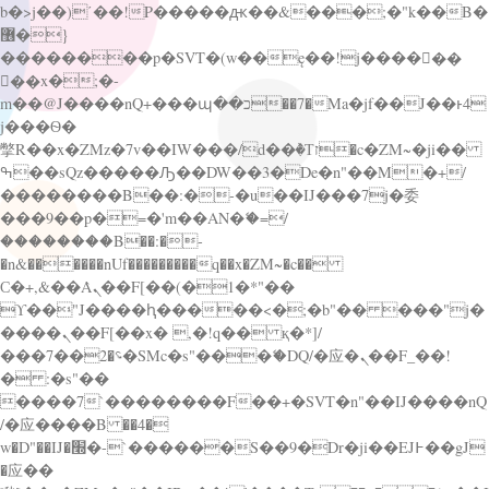
b�>j��)΄��!P�����ԫ��&���;�"k��B�
޶�}
��������p�SVT�(w��ę��!j������
��x�;�-
m��@J����nQ+���պ��כ��7�Ma�jf��J��ͱ4
j���Ѳ�
撆R��x�ZMz�7v��IW���/d��ٞ�Тז�c�ZM~�ji��
ߒ��sQz�����Ԡ��DW��3�De�n"��M�+/
��������B��:�-�u��IJ���7j�委
���9��p�=�'m��AN�ޭ�=/
��������B��:�-
�n&������nUf���������q��x�ZM~�
c��
Ϲ�+,&��Ὰܢ��F[��(�1�*"��
ϒ��"J����ԧ�����<�;�b"�� ���"j�
����ܢ��F[��x� ,�!q�� қ�*]/
���؝�2��7�SMc�s"���ޭ�DQ/�应�ܢ��F_��!
� :�s"��
����7`��������F��+�SVT�n"��IJ����nQ
/�应����B ��4�
w�D"��IJ�׭�-`������S��9�Dr�ji��EJ߅��gJ
�应��