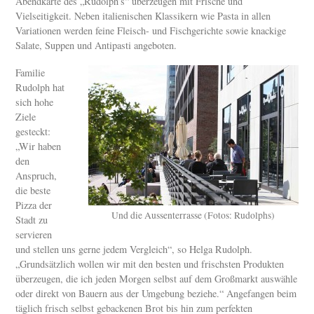
Abendkarte des „Rudolph’s“ überzeugen mit Frische und
Vielseitigkeit. Neben italienischen Klassikern wie Pasta in allen
Variationen werden feine Fleisch- und Fischgerichte sowie knackige
Salate, Suppen und Antipasti angeboten.
Familie
Rudolph hat
sich hohe
Ziele
gesteckt:
„Wir haben
den
Anspruch,
die beste
Pizza der
Und die Aussenterrasse (Fotos: Rudolphs)
Stadt zu
servieren
und stellen uns gerne jedem Vergleich“, so Helga Rudolph.
„Grundsätzlich wollen wir mit den besten und frischsten Produkten
überzeugen, die ich jeden Morgen selbst auf dem Großmarkt auswähle
oder direkt von Bauern aus der Umgebung beziehe.“ Angefangen beim
täglich frisch selbst gebackenen Brot bis hin zum perfekten