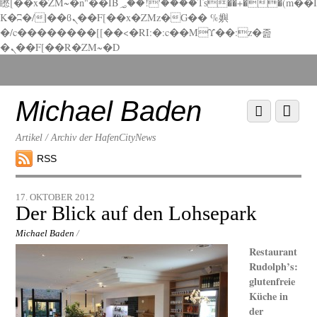
矁[��x�ZM~�n"��IB؃��!'����Тѕ��+��(m��I
K�ʭ�/|��ϐܢ��F[��x�ZMz�G�� %嬩
�/c��������[[��<�RI:�:c��MΎ��:z�졾
�ܢ��F[��R�ZM~�D
Scroll
down
to
Michael Baden
Scroll
Menu
content
down
to
Artikel / Archiv der HafenCityNews
content
RSS
17. OKTOBER 2012
Der Blick auf den Lohsepark
Michael Baden
/
Restaurant
Rudolph’s:
glutenfreie
Küche in
der