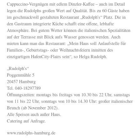
Cappuccino-Vergnügen mit edlem Dinzler-Kaffee – auch im Detail
legen die Rudolphs großen Wert auf Qualität. Bis zu 60 Gäste haben
im geschmackvoll gestalteten Restaurant „Rudolph’s“ Platz. Die in
den Gastraum integrierte Küche schafft eine offene, lebhafte
Atmosphäre. Bei gutem Wetter können die italienischen Spezialitäten
auf der Terrasse mit Blick aufs Wasser genossen werden. Auch
mieten kann man das Restaurant: „Mein Haus soll Anlaufstelle für
Familien-, Geburtstags- oder Weihnachtsfeiern inmitten des
einzigartigen HafenCity-Flairs sein“, so Helga Rudolph.
„Rudolph’s“
Poggenmühle 5
20457 Hamburg
Tel. 040-18297789
Öffnungszeiten: montags bis freitags von 10.30 bis 22 Uhr, samstags
von 11 bis 22 Uhr, sonntags von 10 bis 14.30 Uhr: großer italienischer
Brunch (ab November 2012).
Alle Speisen auch außer Haus.
Catering auf Anfrage.
www.rudolphs-hamburg.de