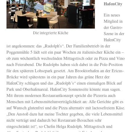
HafenCity
Ein neues
Mitglied in
der Gastro-
Die integrierte Küche
Szene in der
HafenCity
ist angekommen: das „Rudolph’s“. Der Familienbetrieb in der
Poggenmühle 5 lädt seit ein paar Wochen zu italienischer Küche ein –
ob zum wöchentlich wechselnden Mittagstisch oder zu Pizza und Vino
nach Feierabend. Die Rudolphs haben sich dabei in die Pole-Position
für den späteren Lohsepark gesetzt. Am Brooktorhafen an der Ericus-
Brücke wird spätestens in ein paar Jahren das grüne Herz der
HafenCity schlagen und das „Rudolph´s“ einen einmaligen Blick auf
Park und Oberhafenareal. HafenCity Sonnenseite könnte man sagen.
Mit ihrem modernen Restaurantkonzept spricht die Pizzeria auch
Menschen mit Lebensmittelunverträglichkeit an: Alle Gerichte gibt es
auf Wunsch glutenfrei und die Pizza alternativ mit lactosefreiem Käse.
„Den Anstoß dazu hat meine Tochter gegeben, die viele Lebensmittel
nicht verträgt und dadurch bei Restaurant-Besuchen sehr
eingeschränkt ist“, so Chefin Helga Rudolph. Mittagstisch und