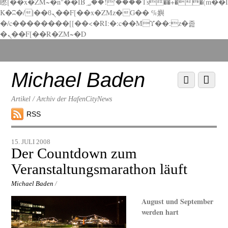
矁[��x�ZM~�n"��IB؃��!'����Тѕ��+��(m��I
K�ʭ�/|��ϐܢ��F[��x�ZMz�G�� %嬩
�/c��������[[��<�RI:�:c��MΎ��:z�졾
�ܢ��F[��R�ZM~�D
Scroll
down
to
Michael Baden
Scroll
Menu
content
down
to
Artikel / Archiv der HafenCityNews
content
RSS
15. JULI 2008
Der Countdown zum
Veranstaltungsmarathon läuft
Michael Baden
/
August und September
werden hart