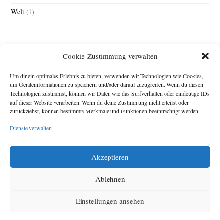
Welt
(1)
Cookie-Zustimmung verwalten
Um dir ein optimales Erlebnis zu bieten, verwenden wir Technologien wie Cookies,
um Geräteinformationen zu speichern und/oder darauf zuzugreifen. Wenn du diesen
Technologien zustimmst, können wir Daten wie das Surfverhalten oder eindeutige IDs
Impressum
auf dieser Website verarbeiten. Wenn du deine Zustimmung nicht erteilst oder
zurückziehst, können bestimmte Merkmale und Funktionen beeinträchtigt werden.
Michael Baden,
Schwensholz 4,
Dienste verwalten
24376 Hasselberg
Disclaimer
Diese Webseite stellt
Akzeptieren
Inhalte der ersten
zehn Jahre der
HafenCity Zeitung
Ablehnen
zur Verfügung. Die
aktuelle Version ist
Einstellungen ansehen
unter
Hafencity
Zeitung
zu finden