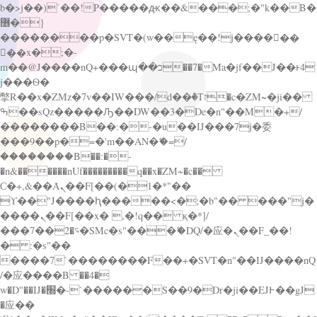
b�>j��)΄��!P�����ԫ��&���;�"k��B�
޶�}
��������p�SVT�(w��ę��!j������
��x�;�-
m��@J����nQ+���պ��כ��7�Ma�jf��J��ͱ4
j���Ѳ�
撆R��x�ZMz�7v��IW���/d��ٞ�Тז�c�ZM~�ji��
ߒ��sQz�����Ԡ��DW��3�De�n"��M�+/
��������B��:�-�u��IJ���7j�委
���9��p�=�'m��AN�ޭ�=/
��������B��:�-
�n&������nUf���������q��x�ZM~�
c��
Ϲ�+,&��Ὰܢ��F[��(�1�*"��
ϒ��"J����ԧ�����<�;�b"�� ���"j�
����ܢ��F[��x� ,�!q�� қ�*]/
���؝�2��7�SMc�s"���ޭ�DQ/�应�ܢ��F_��!
� :�s"��
����7`��������F��+�SVT�n"��IJ����nQ
/�应����B ��4�
w�D"��IJ�׭�-`������S��9�Dr�ji��EJ߅��gJ
�应��