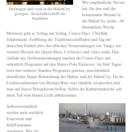
Wer empfindliche Nerven
hat, für den sind die
Deswegen sind viele in die HafenCity
gezogen - Kreuzfahrtschiffe als
kommenden Monate in
Nachbarn
der HafenCity nichts. Ab
übernächste Woche
Mittwoch geht es Schlag auf Schlag. Cruise-Days, Überfluß,
Töpfermarkt, Eröffnung des Traditionsschiffhafen und Tag der
deutschen Einheit plus den üblichen Veranstaltungen wie Tango, ein
weiterer Besuch der Queen Mary, Cyclassics und vieles mehr. Den
Auftakt der Großveranstaltungen machen die Cruise-Days mit
ordentlich Programm auf den Marco-Polo-Terrassen. An fünf Tagen
wird hier mehrere Stunden Programm geboten, einschließlich
abendlicher blauer Beleuchtung des Hafens und der HafenCity. Da die
Lichtinstallationen von Michael Batz stets Qualität versprechen darf
man auf klasse Perspektiven hoffen. Selbst die Katharinenkirche soll
ihren Teil vom blauen Licht abbekommen.
Selbstverständlich
werden auch reichlich
Feuerwerk und
Schiffsparaden
angeboten. Wer die