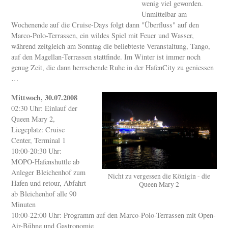
wenig viel geworden.
Unmittelbar am
Wochenende auf die Cruise-Days folgt dann "Überfluss" auf den
Marco-Polo-Terrassen, ein wildes Spiel mit Feuer und Wasser,
während zeitgleich am Sonntag die beliebteste Veranstaltung, Tango,
auf den Magellan-Terrassen stattfinde. Im Winter ist immer noch
genug Zeit, die dann herrschende Ruhe in der HafenCity zu geniessen
…
Mittwoch, 30.07.2008
02:30 Uhr: Einlauf der
Queen Mary 2,
Liegeplatz: Cruise
Center, Terminal 1
10:00-20:30 Uhr:
MOPO-Hafenshuttle ab
Anleger Bleichenhof zum
Nicht zu vergessen die Königin - die
Hafen und retour, Abfahrt
Queen Mary 2
ab Bleichenhof alle 90
Minuten
10:00-22:00 Uhr: Programm auf den Marco-Polo-Terrassen mit Open-
Air-Bühne und Gastronomie