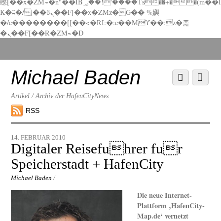
矁[��x�ZM~�n"��IB؃��!'����Тѕ��+��(m��I
K�ʭ�/|��ϐܢ��F[��x�ZMz�G�� %嬩
�/c��������[[��<�RI:�:c��MΎ��:z�졾
�ܢ��F[��R�ZM~�D
Scroll
down
to
Michael Baden
Scroll
Menu
content
down
to
Artikel / Archiv der HafenCityNews
content
RSS
14. FEBRUAR 2010
Digitaler Reisefuhrer fur
Speicherstadt + HafenCity
Michael Baden
/
Die neue Internet-
Plattform ‚HafenCity-
Map.de‘ vernetzt