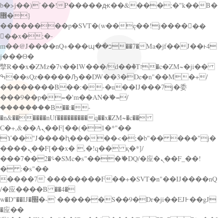
b�>j��)΄��!P�����ԫ��&���;�"k��B�
޶�}
��������p�SVT�(w��ę��!j������
��x�;�-
m��@J����nQ+���պ��כ��7�Ma�jf��J��ͱ4
j���Ѳ�
撆R��x�ZMz�7v��IW���/d��ٞ�Тז�c�ZM~�ji��
ߒ��sQz�����Ԡ��DW��3�De�n"��M�+/
��������B��:�-�u��IJ���7j�委
���9��p�=�'m��AN�ޭ�=/
��������B��:�-
�n&������nUf���������q��x�ZM~�
c��
Ϲ�+,&��Ὰܢ��F[��(�1�*"��
ϒ��"J����ԧ�����<�;�b"�� ���"j�
����ܢ��F[��x� ,�!q�� қ�*]/
���؝�2��7�SMc�s"���ޭ�DQ/�应�ܢ��F_��!
� :�s"��
����7`��������F��+�SVT�n"��IJ����nQ
/�应����B ��4�
w�D"��IJ�׭�-`������S��9�Dr�ji��EJ߅��gJ
�应��