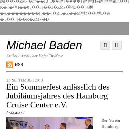
矁[��x�ZM~�n"��IB؃��!'����Тѕ��+��(m��I
K�ʭ�/|��ϐܢ��F[��x�ZMz�G�� %嬩
�/c��������[[��<�RI:�:c��MΎ��:z�졾
�ܢ��F[��R�ZM~�D
Scroll
down
to
Michael Baden
Scroll
Menu
content
down
to
Artikel / Archiv der HafenCityNews
content
RSS
23. SEPTEMBER 2013
Ein Sommerfest anlässlich des
Jubiläumsjahres des Hamburg
Cruise Center e.V.
Redaktion
/
Der Verein
Hamburg