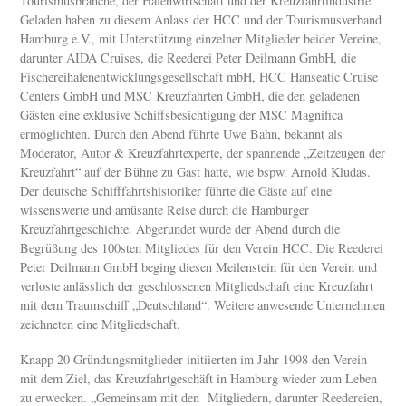
Tourismusbranche, der Hafenwirtschaft und der Kreuzfahrtindustrie.
Geladen haben zu diesem Anlass der HCC und der Tourismusverband
Hamburg e.V., mit Unterstützung einzelner Mitglieder beider Vereine,
darunter AIDA Cruises, die Reederei Peter Deilmann GmbH, die
Fischereihafenentwicklungsgese
llschaft mbH, HCC Hanseatic Cruise
Centers GmbH und MSC Kreuzfahrten GmbH, die den geladenen
Gästen eine exklusive Schiffsbesichtigung der MSC Magnifica
ermöglichten. Durch den Abend führte Uwe Bahn, bekannt als
Moderator, Autor & Kreuzfahrtexperte, der spannende „Zeitzeugen der
Kreuzfahrt“ auf der Bühne zu Gast hatte, wie bspw. Arnold Kludas.
Der deutsche Schifffahrtshistoriker führte die Gäste auf eine
wissenswerte und amüsante Reise durch die Hamburger
Kreuzfahrtgeschichte. Abgerundet wurde der Abend durch die
Begrüßung des 100sten Mitgliedes für den Verein HCC. Die Reederei
Peter Deilmann GmbH beging diesen Meilenstein für den Verein und
verloste anlässlich der geschlossenen Mitgliedschaft eine Kreuzfahrt
mit dem Traumschiff „Deutschland“. Weitere anwesende Unternehmen
zeichneten eine Mitgliedschaft.
Knapp 20 Gründungsmitglieder initiierten im Jahr 1998 den Verein
mit dem Ziel, das Kreuzfahrtgeschäft in Hamburg wieder zum Leben
zu erwecken. „Gemeinsam mit den Mitgliedern, darunter Reedereien,