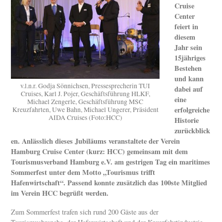
Cruise
Center
feiert in
diesem
Jahr sein
15jähriges
Bestehen
und kann
v.l.n.r. Godja Sönnichsen, Pressesprecherin TUI
dabei auf
Cruises, Karl J. Pojer, Geschäftsführung HLKF,
eine
Michael Zengerle, Geschäftsführung MSC
erfolgreiche
Kreuzfahrten, Uwe Bahn, Michael Ungerer, Präsident
AIDA Cruises (Foto:HCC)
Historie
zurückblick
en. Anlässlich dieses Jubiläums veranstaltete der Verein
Hamburg Cruise Center (kurz: HCC) gemeinsam mit dem
Tourismusverband Hamburg e.V. am gestrigen Tag ein maritimes
Sommerfest unter dem Motto „Tourismus trifft
Hafenwirtschaft“. Passend konnte zusätzlich das 100ste Mitglied
im Verein HCC begrüßt werden.
Zum Sommerfest trafen sich rund 200 Gäste aus der