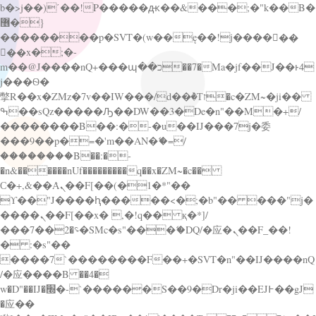
b�>j��)΄��!P�����ԫ��&���;�"k��B�
޶�}
��������p�SVT�(w��ę��!j������
��x�;�-
m��@J����nQ+���պ��כ��7�Ma�jf��J��ͱ4
j���Ѳ�
撆R��x�ZMz�7v��IW���/d��ٞ�Тז�c�ZM~�ji��
ߒ��sQz�����Ԡ��DW��3�De�n"��M�+/
��������B��:�-�u��IJ���7j�委
���9��p�=�'m��AN�ޭ�=/
��������B��:�-
�n&������nUf���������q��x�ZM~�
c��
Ϲ�+,&��Ὰܢ��F[��(�1�*"��
ϒ��"J����ԧ�����<�;�b"�� ���"j�
����ܢ��F[��x� ,�!q�� қ�*]/
���؝�2��7�SMc�s"���ޭ�DQ/�应�ܢ��F_��!
� :�s"��
����7`��������F��+�SVT�n"��IJ����nQ
/�应����B ��4�
w�D"��IJ�׭�-`������S��9�Dr�ji��EJ߅��gJ
�应��