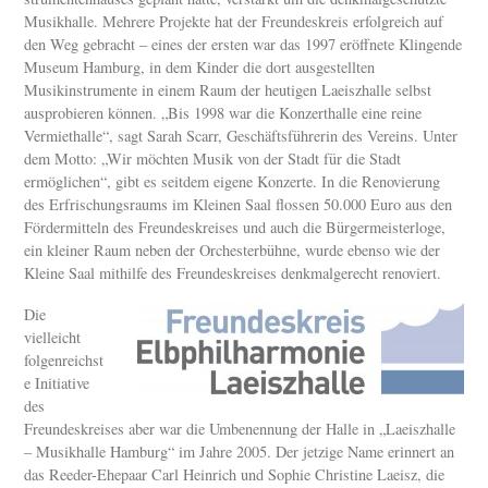
Musikhalle. Mehrere Projekte hat der Freundeskreis erfolgreich auf
den Weg gebracht – eines der ersten war das 1997 eröffnete Klingende
Museum Hamburg, in dem Kinder die dort ausgestellten
Musikinstrumente in einem Raum der heutigen Laeiszhalle selbst
ausprobieren können. „Bis 1998 war die Konzerthalle eine reine
Vermiethalle“, sagt Sarah Scarr, Geschäftsführerin des Vereins. Unter
dem Motto: „Wir möchten Musik von der Stadt für die Stadt
ermöglichen“, gibt es seitdem eigene Konzerte. In die Renovierung
des Erfrischungsraums im Kleinen Saal flossen 50.000 Euro aus den
Fördermitteln des Freundeskreises und auch die Bürgermeisterloge,
ein kleiner Raum neben der Orchesterbühne, wurde ebenso wie der
Kleine Saal mithilfe des Freundeskreises denkmalgerecht renoviert.
Die
vielleicht
folgenreichst
e Initiative
des
Freundeskreises aber war die Umbenennung der Halle in „Laeiszhalle
– Musikhalle Hamburg“ im Jahre 2005. Der jetzige Name erinnert an
das Reeder-Ehepaar Carl Heinrich und Sophie Christine Laeisz, die