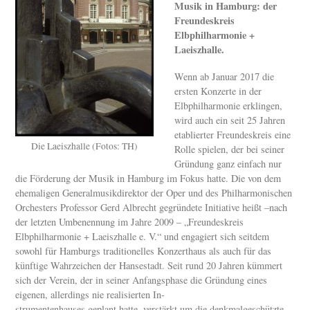
Musik in Hamburg: der
Freundeskreis
Elbphilharmonie +
Laeiszhalle.
Wenn ab Januar 2017 die
ersten Konzerte in der
Elbphilharmonie erklingen,
wird auch ein seit 25 Jahren
etablierter Freundeskreis eine
Die Laeiszhalle (Fotos: TH)
Rolle spielen, der bei seiner
Gründung ganz einfach nur
die Förderung der Musik in Hamburg im Fokus hatte. Die von dem
ehemaligen Generalmusikdirektor der Oper und des Philharmonischen
Orchesters Professor Gerd Albrecht gegründete Initiative heißt –nach
der letzten Umbenennung im Jahre 2009 – „Freundeskreis
Elbphilharmonie + Laeiszhalle e. V.“ und engagiert sich seitdem
sowohl für Hamburgs traditionelles Konzerthaus als auch für das
künftige Wahrzeichen der Hansestadt. Seit rund 20 Jahren kümmert
sich der Verein, der in seiner Anfangsphase die Gründung eines
eigenen, allerdings nie realisierten In-
strumentenhauses geplant hatte, verstärkt um die denkmalgeschützte