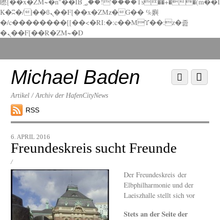
矁[��x�ZM~�n"��IB؃��!'����Тѕ��+��(m��I
K�ʭ�/|��ϐܢ��F[��x�ZMz�G�� %嬩
�/c��������[[��<�RI:�:c��MΎ��:z�졾
�ܢ��F[��R�ZM~�D
Scroll
down
to
Michael Baden
Scroll
Menu
content
down
to
Artikel / Archiv der HafenCityNews
content
RSS
6. APRIL 2016
Freundeskreis sucht Freunde
/
Der Freundeskreis der
Elbphilharmonie und der
Laeiszhalle stellt sich vor
Stets an der Seite der