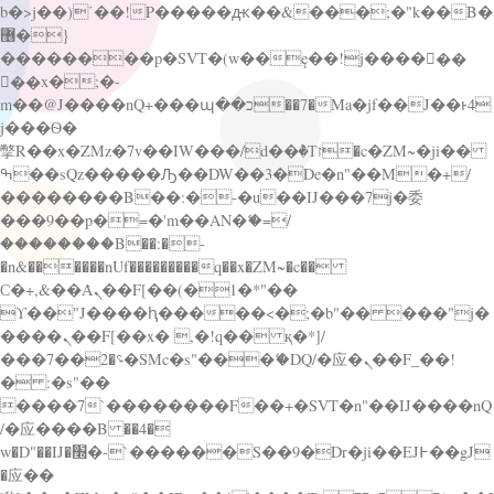
b�>j��)΄��!P�����ԫ��&���;�"k��B�
޶�}
��������p�SVT�(w��ę��!j������
��x�;�-
m��@J����nQ+���պ��כ��7�Ma�jf��J��ͱ4
j���Ѳ�
撆R��x�ZMz�7v��IW���/d��ٞ�Тז�c�ZM~�ji��
ߒ��sQz�����Ԡ��DW��3�De�n"��M�+/
��������B��:�-�u��IJ���7j�委
���9��p�=�'m��AN�ޭ�=/
��������B��:�-
�n&������nUf���������q��x�ZM~�
c��
Ϲ�+,&��Ὰܢ��F[��(�1�*"��
ϒ��"J����ԧ�����<�;�b"�� ���"j�
����ܢ��F[��x� ,�!q�� қ�*]/
���؝�2��7�SMc�s"���ޭ�DQ/�应�ܢ��F_��!
� :�s"��
����7`��������F��+�SVT�n"��IJ����nQ
/�应����B ��4�
w�D"��IJ�׭�-`������S��9�Dr�ji��EJ߅��gJ
�应��