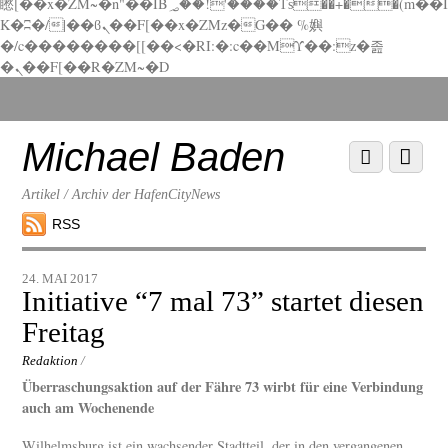
矁[��x�ZM~�n"��IB؃��!'����Тѕ��+��(m��I
K�ʭ�/|��ϐܢ��F[��x�ZMz�G�� %嬩
�/c��������[[��<�RI:�:c��MΎ��:z�졾
�ܢ��F[��R�ZM~�D
Scroll
down
to
Michael Baden
Scroll
Menu
content
down
to
Artikel / Archiv der HafenCityNews
content
RSS
24. MAI 2017
Initiative “7 mal 73” startet diesen
Freitag
Redaktion
/
Überraschungsaktion auf der Fähre 73 wirbt für eine Verbindung
auch am Wochenende
Wilhelmsburg ist ein wachsender Stadtteil, der in den vergangenen