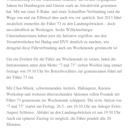
Jahren bei Hamburgern und Gästen stark an Attraktivität gewonnen
hat. Mit nur einer S-Bahn- und einer Schnellbus-Verbindung sind die
Wege von und zur Elbinsel aber nach wie vor spärlich. Seit 2013 fährt
zusätzlich immerhin die Fähre 73 zu den Landungsbrücken – doch
ausschließlich an Werktagen. Sechs Wilhelmsburger
Unternehmerinnen haben jetzt die Initiative ergriffen, um den
Verantwortlichen bei Hadag und HVV deutlich zu machen, wie
dringend diese Fährverbindung auch am Wochenende gewünscht ist.
Um ein Zeichen für die Fähre am Wochenende zu setzen, laden die
Initiatorinnen unter dem Motto “7 mal 73” sieben Wochen lang immer
freitags von 19:10 Uhr bis Betriebsschluss zur gemeinsamen Fahrt auf
der Fähre 73 ein.
Mit Chor-Musik, schwimmenden Ateliers, Hafenquizz, Knoten-
Workshop und weiteren überraschenden Aktionen sollen Freunde der
Fähre 73 gemeinsam ins Wochenende schippern. Die erste Aktion von
“7 mal 73” startet am Freitag, 26.5., um 19:10 Uhr am Anleger Ernst-
August-Schleuse. Abfahrt an den Landungsbrücken ist um 19:30 Uhr.
Auch ein späterer Zustieg ist möglich, die Fähre pendelt alle 20
Minuten.