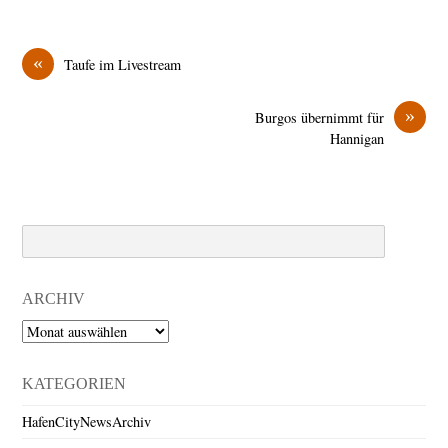
«
Taufe im Livestream
»
Burgos übernimmt für
Hannigan
Search
ARCHIV
Archiv
KATEGORIEN
HafenCityNewsArchiv