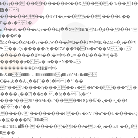
b�>j��)΄��!P�����ԫ��&���;�"k��B�
޶�}
��������p�SVT�(w��ę��!j������
��x�;�-
m��@J����nQ+���պ��כ��7�Ma�jf��J��ͱ4
j���Ѳ�
撆R��x�ZMz�7v��IW���/d��ٞ�Тז�c�ZM~�ji��
ߒ��sQz�����Ԡ��DW��3�De�n"��M�+/
��������B��:�-�u��IJ���7j�委
���9��p�=�'m��AN�ޭ�=/
��������B��:�-
�n&������nUf���������q��x�ZM~�
c��
Ϲ�+,&��Ὰܢ��F[��(�1�*"��
ϒ��"J����ԧ�����<�;�b"�� ���"j�
����ܢ��F[��x� ,�!q�� қ�*]/
���؝�2��7�SMc�s"���ޭ�DQ/�应�ܢ��F_��!
� :�s"��
����7`��������F��+�SVT�n"��IJ����nQ
/�应����B ��4�
w�D"��IJ�׭�-`������S��9�Dr�ji��EJ߅��gJ
�应��