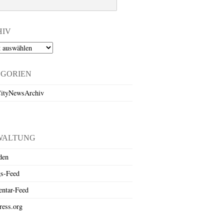
HIV
EGORIEN
ityNewsArchiv
WALTUNG
den
gs-Feed
ntar-Feed
ess.org