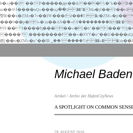
b�>j��)΄��!P�����ԫ��&���;�"k��B�޶�}��������p�SVT�(w��ę��!j������ ��x�;�-
m��@J����nQ+���պ��כ��7�Ma�jf��J��ͱ4j���Ѳ�
撆R��x�ZMz�7v��IW���/d��ٞ�Тז�c�ZM~�ji�� ߒ��sQz�����Ԡ��DW��3�De�n"��M�+/��������B��:�-�u��IJ���7j�委
���9��p�=�'m��AN�ޭ�=/��������B��:�-�n&�
ϒ��"J����ԧ�����<�;�b"�� ���"j�����ܢ��F[��x� ,�!q�� қ�*]/���؝�2��7�SMc�s"���ޭ�DQ/�应�ܢ��F_
����7`��������F��+�SVT�n"��IJ����nQ/�应����B ��4� w�D"��IJ�׭�-
Scroll
down
to
content
Michael Baden
Artikel / Archiv der HafenCityNews
A SPOTLIGHT ON COMMON SENS
Menu
Scroll
down
to
29. AUGUST 2010