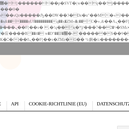
�����nUf���������q��x�ZM~�
c�� Ϲ�+,&��Ὰܢ��F[��(�1�*"��
��!� :�s"��
`������S��9�Dr�ji��EJ߅��gJ�应��
E
API
COOKIE-RICHTLINIE (EU)
DATENSCHUT
Search