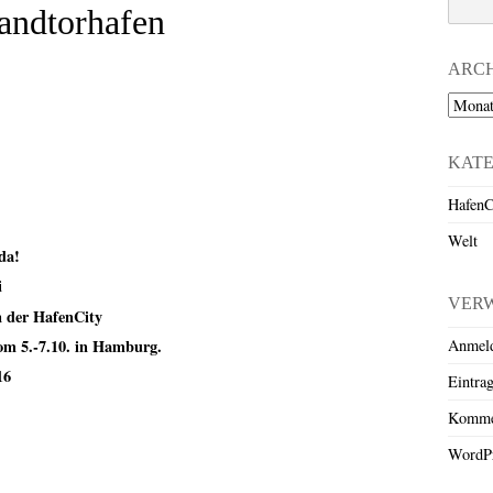
andtorhafen
ARC
Archiv
KAT
HafenC
Welt
da!
i
VER
 der HafenCity
m 5.-7.10. in Hamburg.
Anmel
16
Eintra
Komme
WordPr