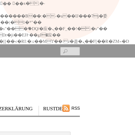
矁[��x�ZM~�n"��IB؃��!'����Тѕ��+��(m��IK�ʭ�/|��ϐܢ��F[��x�ZMz�G�� %嬩�/c��������[[��<�RI:�:c��MΎ��:z�졾�ܢ��F[��R�ZM~�D
Search
ZERKLÄRUNG
RUSTDESK
RSS