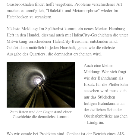
Grasbrookhafen findet hofft vergebens. Probleme verschiedener Art
machen es unmöglich, "Dialektik und Metamorphose" wieder im
Hafenbecken zu verankern.
Nächste Meldung: Im Spätherbst kommt ein neues Merian-Hamburg-
Heft in den Handel, diesmal auch mit HafenCity-Geschichten die unter
Mitwirkung verschiedener HafenCity-Bewohner entstanden sind.
Gehört dann natürlich in jeden Haushalt, genau wie die nächste
Ausgabe des Quartiers, die demnächst erscheinen wird.
Auch eine kleine
Meldung: Wer sich fragt
wie der Bahndamm als
Ersatz für die Pfeilerbahn
aussehen wird muss sich
nur das Stückchen
fertigen Bahndamms an
der östlichen Seite der
Zum Raten und der Gegenstand einer
Oberhafenbrücke ansehen
Geschichte die demnächst kommt
– Lindgrün.
Wo wir gerade bei Projekten sind. Geplant ist der Betrieb eines AIS-