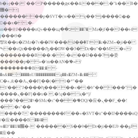
b�>j��)΄��!P�����ԫ��&���;�"k��B�
޶�}
��������p�SVT�(w��ę��!j������
��x�;�-
m��@J����nQ+���պ��כ��7�Ma�jf��J��ͱ4
j���Ѳ�
撆R��x�ZMz�7v��IW���/d��ٞ�Тז�c�ZM~�ji��
ߒ��sQz�����Ԡ��DW��3�De�n"��M�+/
��������B��:�-�u��IJ���7j�委
���9��p�=�'m��AN�ޭ�=/
��������B��:�-
�n&������nUf���������q��x�ZM~�
c��
Ϲ�+,&��Ὰܢ��F[��(�1�*"��
ϒ��"J����ԧ�����<�;�b"�� ���"j�
����ܢ��F[��x� ,�!q�� қ�*]/
���؝�2��7�SMc�s"���ޭ�DQ/�应�ܢ��F_��!
� :�s"��
����7`��������F��+�SVT�n"��IJ����nQ
/�应����B ��4�
w�D"��IJ�׭�-`������S��9�Dr�ji��EJ߅��gJ
�应��