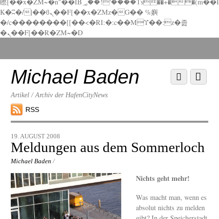
矁[��x�ZM~�n"��IB؃��!'����Тѕ��+��(m��I
K�ʭ�/|��ϐܢ��F[��x�ZMz�G�� %嬩
�/c��������[[��<�RI:�:c��MΎ��:z�졾
�ܢ��F[��R�ZM~�D
Scroll
down
to
Michael Baden
Scroll
Menu
content
down
to
Artikel / Archiv der HafenCityNews
content
RSS
19. AUGUST 2008
Meldungen aus dem Sommerloch
Michael Baden
/
Nichts geht mehr!
Was macht man, wenn es
absolut nichts zu melden
gibt? In der Speicherstadt