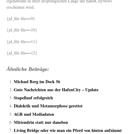
irgendwann in ihrer ursprünglichen Länge auf hafenCityNews
erscheinen wird.
{jd_file file==9}
{jd_file file==10}
{jd_file file==11}
{jd_file file==12}
Ähnliche Beiträge:
Michael Berg im Dock 56
Gute Nachrichten aus der HafenCity – Update
Stapellauf erfolgreich
Dialektik und Metamorphose gerettet
AGB und Mediadaten
Mittendrin statt nur daneben
Living Bridge oder wie man ein Pferd von hinten aufzäumt