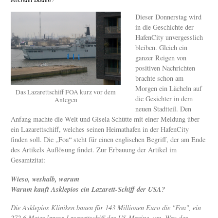
Dieser Donnerstag wird
in die Geschichte der
HafenCity unvergesslich
bleiben. Gleich ein
ganzer Reigen von
positiven Nachrichten
brachte schon am
Morgen ein Lächeln auf
Das Lazarettschiff FOA kurz vor dem
die Gesichter in dem
Anlegen
neuen Stadtteil. Den
Anfang machte die Welt und Gisela Schütte mit einer Meldung über
ein Lazarettschiff, welches seinen Heimathafen in der HafenCity
finden soll. Die „Foa“ steht für einen englischen Begriff, der am Ende
des Artikels Auflösung findet. Zur Erbauung der Artikel im
Gesamtzitat:
Wieso, weshalb, warum
Warum kauft Asklepios ein Lazarett-Schiff der USA?
Die Asklepios Kliniken bauen für 143 Millionen Euro die "Foa", ein
272,6 Meter langes Lazarettschiff der US-Marine, um. Was der