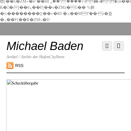
矁[��x�ZM~�n"��IB؃��!'����Тѕ��+��(m��I
K�ʭ�/|��ϐܢ��F[��x�ZMz�G�� %嬩
�/c��������[[��<�RI:�:c��MΎ��:z�졾
�ܢ��F[��R�ZM~�D
Scroll
down
to
Michael Baden
Scroll
Menu
content
down
to
Artikel / Archiv der HafenCityNews
content
RSS