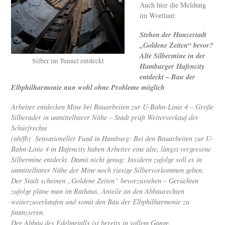
Auch hier die Meldung
im Wortlaut:
Stehen der Hansestadt
„Goldene Zeiten“ bevor?
Alte Silbermine in der
Silber im Tunnel entdeckt
Hamburger Hafencity
entdeckt – Bau der
Elbphilharmonie nun wohl ohne Probleme möglich
Arbeiter entdecken Mine bei Bauarbeiten zur U-Bahn-Linie 4 – Große
Silberader in unmittelbarer Nähe – Stadt prüft Weiterverkauf der
Schürfrechte
(ah/fb) Sensationeller Fund in Hamburg: Bei den Bauarbeiten zur U-
Bahn-Linie 4 in Hafencity haben Arbeiter eine alte, längst vergessene
Silbermine entdeckt. Damit nicht genug: Insidern zufolge soll es in
unmittelbarer Nähe der Mine noch riesige Silbervorkommen geben.
Der Stadt scheinen „Goldene Zeiten“ bevorzustehen – Gerüchten
zufolge plane man im Rathaus, Anteile an den Abbaurechten
weiterzuverkaufen und somit den Bau der Elbphilharmonie zu
finanzieren.
Der Abbau des Edelmetalls ist bereits in vollem Gange.