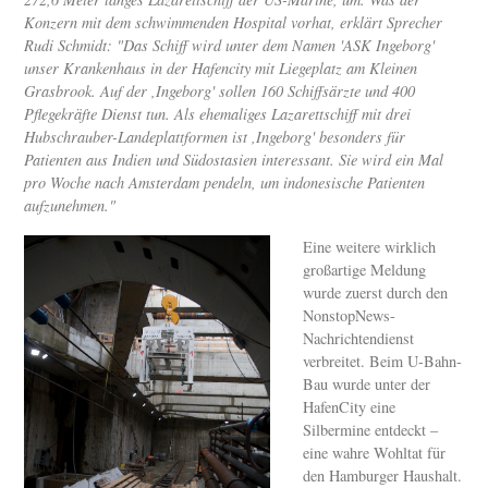
Konzern mit dem schwimmenden Hospital vorhat, erklärt Sprecher
Rudi Schmidt: "Das Schiff wird unter dem Namen 'ASK Ingeborg'
unser Krankenhaus in der Hafencity mit Liegeplatz am Kleinen
Grasbrook. Auf der ,Ingeborg' sollen 160 Schiffsärzte und 400
Pflegekräfte Dienst tun. Als ehemaliges Lazarettschiff mit drei
Hubschrauber-Landeplattformen ist ,Ingeborg' besonders für
Patienten aus Indien und Südostasien interessant. Sie wird ein Mal
pro Woche nach Amsterdam pendeln, um indonesische Patienten
aufzunehmen."
Eine weitere wirklich
großartige Meldung
wurde zuerst durch den
NonstopNews-
Nachrichtendienst
verbreitet. Beim U-Bahn-
Bau wurde unter der
HafenCity eine
Silbermine entdeckt –
eine wahre Wohltat für
den Hamburger Haushalt.