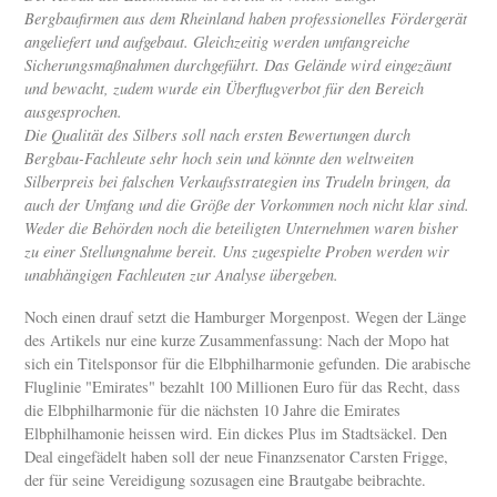
Bergbaufirmen aus dem Rheinland haben professionelles Fördergerät
angeliefert und aufgebaut. Gleichzeitig werden umfangreiche
Sicherungsmaßnahmen durchgeführt. Das Gelände wird eingezäunt
und bewacht, zudem wurde ein Überflugverbot für den Bereich
ausgesprochen.
Die Qualität des Silbers soll nach ersten Bewertungen durch
Bergbau-Fachleute sehr hoch sein und könnte den weltweiten
Silberpreis bei falschen Verkaufsstrategien ins Trudeln bringen, da
auch der Umfang und die Größe der Vorkommen noch nicht klar sind.
Weder die Behörden noch die beteiligten Unternehmen waren bisher
zu einer Stellungnahme bereit. Uns zugespielte Proben werden wir
unabhängigen Fachleuten zur Analyse übergeben.
Noch einen drauf setzt die Hamburger Morgenpost. Wegen der Länge
des Artikels nur eine kurze Zusammenfassung: Nach der Mopo hat
sich ein Titelsponsor für die Elbphilharmonie gefunden. Die arabische
Fluglinie "Emirates" bezahlt 100 Millionen Euro für das Recht, dass
die Elbphilharmonie für die nächsten 10 Jahre die Emirates
Elbphilhamonie heissen wird. Ein dickes Plus im Stadtsäckel. Den
Deal eingefädelt haben soll der neue Finanzsenator Carsten Frigge,
der für seine Vereidigung sozusagen eine Brautgabe beibrachte.