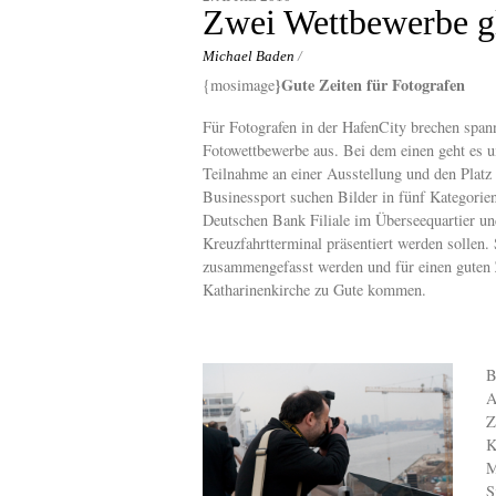
content
Zwei Wettbewerbe gl
Michael Baden
/
}Gute Zeiten für Fotografen
{mosimage
Für Fotografen in der HafenCity brechen spann
Fotowettbewerbe aus. Bei dem einen geht es 
Teilnahme an einer Ausstellung und den Platz
Businessport suchen Bilder in fünf Kategorien
Deutschen Bank Filiale im Überseequartier 
Kreuzfahrtterminal präsentiert werden sollen.
zusammengefasst werden und für einen guten 
Katharinenkirche zu Gute kommen.
B
A
Z
K
M
S