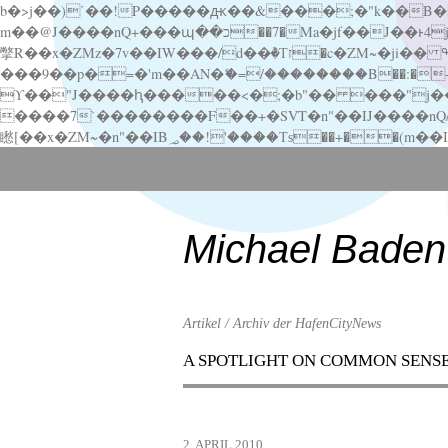
b�>j��)΄��!P�����ԫ��&���;�"k��B�޶�}��������p�SVT�(w��ę��!j������ ��x�;�-
m��@J����nQ+���պ��כ��7�Ma�jf��J��ͱ4j���Ѳ�
撆R��x�ZMz�7v��IW���/d��ٞ�Тז�c�ZM~�ji�� ߒ��sQz�����Ԡ��DW��3�De�n"��M�+/��������B��:�-�u��IJ���7j�委
���9��p�=�'m��AN�ޭ�=/��������B��:�-�n&�
ϒ��"J����ԧ�����<�;�b"�� ���"j�����ܢ��F[��x� ,�!q�� қ�*]/���؝�2��7�SMc�s"���ޭ�DQ/�应�ܢ��F_
����7`��������F��+�SVT�n"��IJ����nQ/�应����B ��4� w�D"��IJ�׭�-
Scroll
down
to
content
Michael Baden
Artikel / Archiv der HafenCityNews
A SPOTLIGHT ON COMMON SENS
Menu
Scroll
down
to
2. APRIL 2010