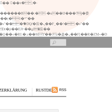
矁[��x�ZM~�n"��IB؃��!'����Тѕ��+��(m��IK�ʭ�/|��ϐܢ��F[��x�ZMz�G�� %嬩�/c��������[[��<�RI:�:c��MΎ��:z�졾�ܢ��F[��R�ZM~�D
Search
ZERKLÄRUNG
RUSTDESK
RSS