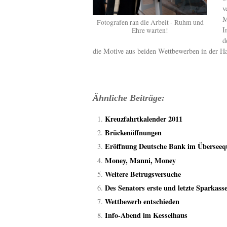
v
M
Fotografen ran die Arbeit - Ruhm und
I
Ehre warten!
d
die Motive aus beiden Wettbewerben in der Haf
Ähnliche Beiträge:
Kreuzfahrtkalender 2011
Brückenöffnungen
Eröffnung Deutsche Bank im Überseequ
Money, Manni, Money
Weitere Betrugsversuche
Des Senators erste und letzte Sparkas
Wettbewerb entschieden
Info-Abend im Kesselhaus