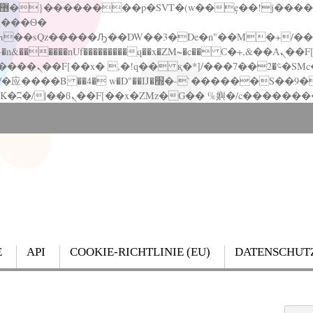
�����nUf���������q��x�ZM~�
c�� Ϲ�+,&��Ὰܢ��F[��(�1�*"��
��!� :�s"��
`������S��9�Dr�ji��EJ߅��gJ�应��
E
API
COOKIE-RICHTLINIE (EU)
DATENSCHUT
Search