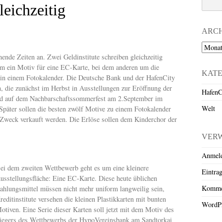
eichzeitig
ARC
Archiv
ende Zeiten an. Zwei Geldinstitute schreiben gleichzeitig
um ein Motiv für eine EC-Karte, bei dem anderen um die
KAT
 in einem Fotokalender. Die Deutsche Bank und der HafenCity
, die zunächst im Herbst in Ausstellungen zur Eröffnung der
HafenC
und auf dem Nachbarschaftssommerfest am 2.September im
Welt
 Später sollen die besten zwölf Motive zu einem Fotokalender
Zweck verkauft werden. Die Erlöse sollen dem Kinderchor der
VER
Anmel
ei dem zweiten Wettbewerb geht es um eine kleinere
Eintra
usstellungsfläche: Eine EC-Karte. Diese heute üblichen
Komme
ahlungsmittel müssen nicht mehr uniform langweilig sein,
reditinstitute versehen die kleinen Plastikkarten mit bunten
WordPr
otiven. Eine Serie dieser Karten soll jetzt mit dem Motiv des
iegers des Wettbewerbs der HypoVereinsbank am Sandtorkai