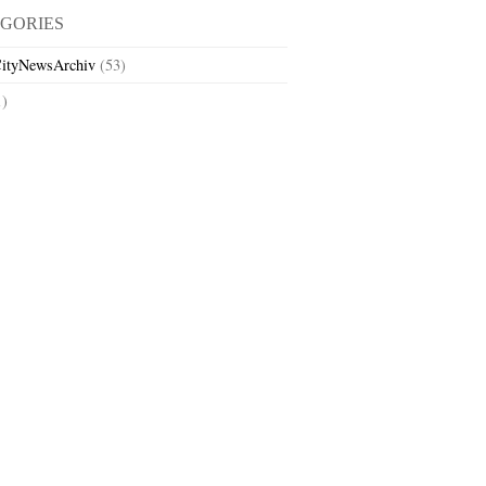
GORIES
ityNewsArchiv
(53)
1)