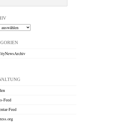
HIV
EGORIEN
ityNewsArchiv
WALTUNG
den
gs-Feed
ntar-Feed
ess.org