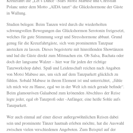
Kreuzfahrt die „Let’s Dance“-Stars Motsi Mabuse und Christian
Polanc unter dem Motto „AIDA tanzt“ die Glückshormone der Gäste
in Wallung.
Studien belegen: Beim Tanzen wird durch die wiederholten
schwungvollen Bewegungen das Glückshormon Serotonin freigesetzt,
welches für gute Stimmung sorgt und Stresshormone abbaut. Grund
genug für die Kreuzfahrtgäste, sich vom prominenten Tanzpaar
anstecken zu lassen. Dieses begeisterte mit hinreißenden Showtänzen
und lud die Gäste direkt zum Mitmachen ein. Ob Salsa, Bachata oder
doch der langsame Walzer – hier war für jeden der richtige
Tanzworkshop dabei. Spaß und Leidenschaft reichen nach Angaben
von Motsi Mabuse aus, um sich auf dem Tanzparkett glücklich zu
fühlen. Sobald Mabuse in ihrem Element ist und unterrichtet, „fühle
ich mich wie zu Hause, egal wo in der Welt ich mich gerade befinde“.
Beim glamourösen Galaabend zum krönenden Abschluss der Reise
legte jeder, egal ob Tanzprofi oder -Anfänger, eine heiße Sohle aufs
Tanzparkett.
Wer auch einmal auf einer dieser außergewöhnlichen Reisen dabei
sein und prominente Tänzer hautnah erleben möchte, hat die Auswahl
zwischen vielen verschiedenen Angeboten. Zum Beispiel auf der