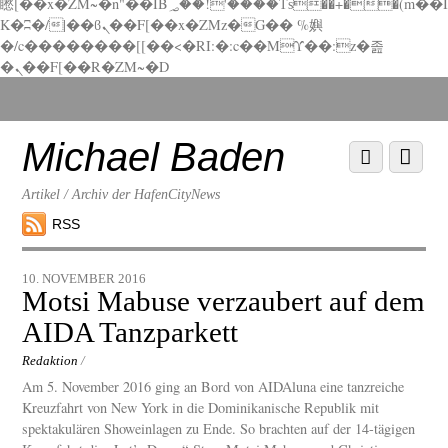
矁[��x�ZM~�n"��IB؃��!'����Тѕ��+��(m��I
K�ʭ�/|��ϐܢ��F[��x�ZMz�G�� %嬩
�/c��������[[��<�RI:�:c��MΎ��:z�졾
�ܢ��F[��R�ZM~�D
Scroll
down
to
Michael Baden
Scroll
Menu
content
down
to
Artikel / Archiv der HafenCityNews
content
RSS
10. NOVEMBER 2016
Motsi Mabuse verzaubert auf dem
AIDA Tanzparkett
Redaktion
/
Am 5. November 2016 ging an Bord von AIDAluna eine tanzreiche
Kreuzfahrt von New York in die Dominikanische Republik mit
spektakulären Showeinlagen zu Ende. So brachten auf der 14-tägigen