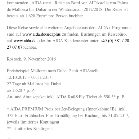
kommenden „AIDA tanzt“ Reise an Bord von AIDAstella von Palma
de Mallorca bis Dubai in der Wintersaison 2017/2018. Die Reise ist
bereits ab 1.620 Euro* pro Person buchbar.
Diese Reise sowie alle weiteren Angebote aus dem AIDA+ Programm
sind auf
www.aida.de/aidaplus
zu finden. Buchungen im Reisebüro,
auf
www.aida.de
oder im AIDA Kundencenter unter
+49 (0) 381 / 20
27 07 07
buchbar.
Rostock, 9. November 2016
Preisbeispiel Mallorca nach Dubai 2 mit AIDAstella
12.10.2017 – 03.11.2017
22 Tage ab Mallorca bis Dubai
ab 1.620 * p. P.
An- und Abreisepaket inkl. AIDA Rail&Fly Ticket ab 550 ** p. P.
* AIDA PREMIUM Preis bei 2er-Belegung (Innenkabine IB), inkl.
375 Euro Frühbucher-Plus-Ermäßigung bei Buchung bis 31.05.2017,
jeweils limitiertes Kontingent
** Limitiertes Kontingent