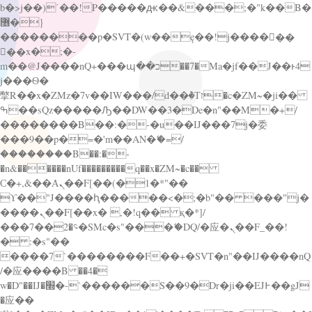
b�>j��)΄��!P�����ԫ��&���;�"k��B�
޶�}
��������p�SVT�(w��ę��!j������
��x�;�-
m��@J����nQ+���պ��כ��7�Ma�jf��J��ͱ4
j���Ѳ�
撆R��x�ZMz�7v��IW���/d��ٞ�Тז�c�ZM~�ji��
ߒ��sQz�����Ԡ��DW��3�De�n"��M�+/
��������B��:�-�u��IJ���7j�委
���9��p�=�'m��AN�ޭ�=/
��������B��:�-
�n&������nUf���������q��x�ZM~�
c��
Ϲ�+,&��Ὰܢ��F[��(�1�*"��
ϒ��"J����ԧ�����<�;�b"�� ���"j�
����ܢ��F[��x� ,�!q�� қ�*]/
���؝�2��7�SMc�s"���ޭ�DQ/�应�ܢ��F_��!
� :�s"��
����7`��������F��+�SVT�n"��IJ����nQ
/�应����B ��4�
w�D"��IJ�׭�-`������S��9�Dr�ji��EJ߅��gJ
�应��