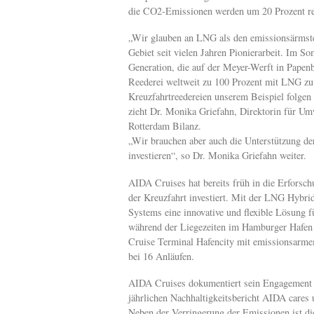
die CO2-Emissionen werden um 20 Prozent re
„Wir glauben an LNG als den emissionsärmsten 
Gebiet seit vielen Jahren Pionierarbeit. Im 
Generation, die auf der Meyer-Werft in Papenb
Reederei weltweit zu 100 Prozent mit LNG zu 
Kreuzfahrtreedereien unserem Beispiel folgen
zieht Dr. Monika Griefahn, Direktorin für Um
Rotterdam Bilanz.
„Wir brauchen aber auch die Unterstützung de
investieren“, so Dr. Monika Griefahn weiter.
AIDA Cruises hat bereits früh in die Erfor
der Kreuzfahrt investiert. Mit der LNG Hybr
Systems eine innovative und flexible Lösung 
während der Liegezeiten im Hamburger Hafen
Cruise Terminal Hafencity mit emissionsarme
bei 16 Anläufen.
AIDA Cruises dokumentiert sein Engagement f
jährlichen Nachhaltigkeitsbericht AIDA cares 
Neben der Verringerung der Emissionen ist die