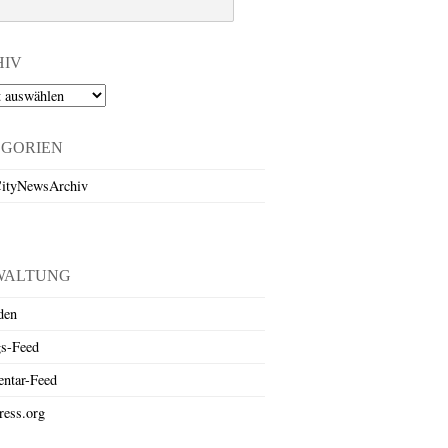
HIV
EGORIEN
ityNewsArchiv
WALTUNG
den
gs-Feed
ntar-Feed
ess.org