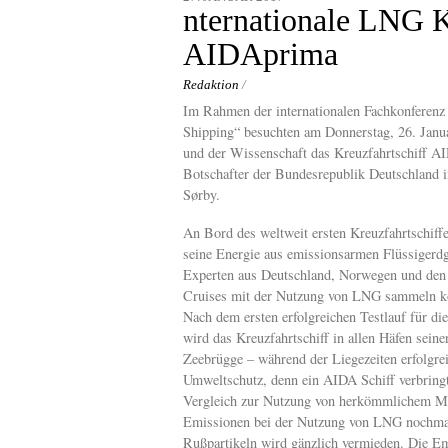
content
nternationale LNG K
AIDAprima
Redaktion
/
Im Rahmen der internationalen Fachkonferen
Shipping“ besuchten am Donnerstag, 26. Janua
und der Wissenschaft das Kreuzfahrtschiff A
Botschafter der Bundesrepublik Deutschland 
Sørby.
An Bord des weltweit ersten Kreuzfahrtschiff
seine Energie aus emissionsarmen Flüssigerd
Experten aus Deutschland, Norwegen und den 
Cruises mit der Nutzung von LNG sammeln k
Nach dem ersten erfolgreichen Testlauf für
wird das Kreuzfahrtschiff in allen Häfen sei
Zeebrügge – während der Liegezeiten erfolgre
Umweltschutz, denn ein AIDA Schiff verbringt
Vergleich zur Nutzung von herkömmlichem Mar
Emissionen bei der Nutzung von LNG nochmal
Rußpartikeln wird gänzlich vermieden. Die Em