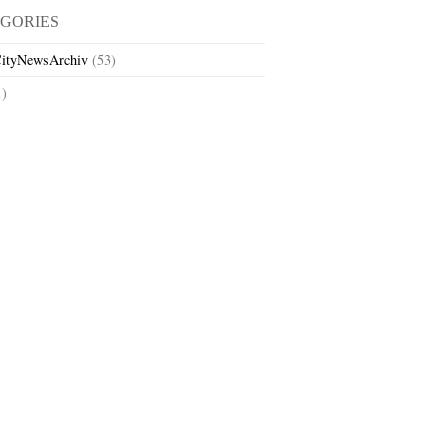
GORIES
ityNewsArchiv
(53)
1)