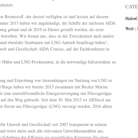
duziert.
CATE
Brennstoff, der derzeit verfügbar ist und leisten auf diesem
HafenC
Sommer 2015 haben wir angekündigt, die Schiffe der nächsten AIDA
Welt
(
urg gebaut und ab 2019 in Dienst gestellt werden, als erste
betreiben. Wir freuen uns, dass in der Zwischenzeit auch andere
 und ebenfalls Neubauten mit LNG-Antrieb beauftragt haben“,
welt und Gesellschaft AIDA Cruises, auf der Fachkonferenz in
r Häfen und LNG-Produzenten, in die notwendige Infrastruktur zu
schung und Erprobung von Anwendungen zur Nutzung von LNG in
id Barge haben wir bereits 2013 zusammen mit Becker Marine
für eine umweltfreundliche Energieversorgung mit Flüssigerdgas
 auf den Weg gebracht. Seit dem 30. Mai 2015 ist AIDAsol am
m Strom aus Flüssigerdgas (LNG) versorgt worden, 2016 allein
ür Umwelt und Gesellschaft seit 2007 transparent in seinem
und weist darin auch alle relevanten Umweltkennzahlen aus.
 Erhöhung der Effizienz ein wesentliches Kriterium für einen