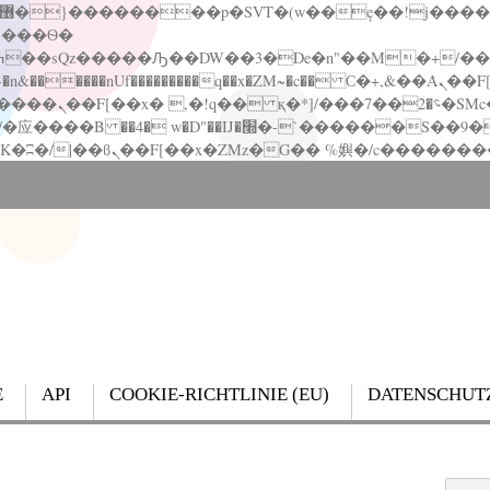
�����nUf���������q��x�ZM~�
c�� Ϲ�+,&��Ὰܢ��F[��(�1�*"��
��!� :�s"��
`������S��9�Dr�ji��EJ߅��gJ�应��
E
API
COOKIE-RICHTLINIE (EU)
DATENSCHUT
Search