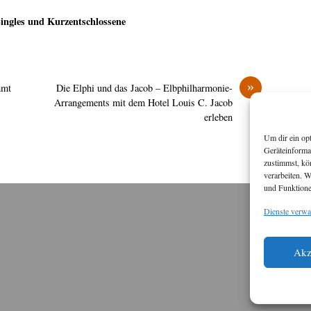
ngles und Kurzentschlossene
»
mmt
Die Elphi und das Jacob – Elbphilharmonie-
Arrangements mit dem Hotel Louis C. Jacob
erleben
Um dir ein op
Geräteinforma
zustimmst, kö
verarbeiten. 
und Funktione
Dienste verwa
M
Diese
Akz