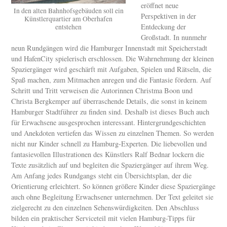
eröffnet neue
In den alten Bahnhofsgebäuden soll ein
Perspektiven in der
Künstlerquartier am Oberhafen
Entdeckung der
entstehen
Großstadt. In nunmehr
neun Rundgängen wird die Hamburger Innenstadt mit Speicherstadt
und HafenCity spielerisch erschlossen. Die Wahrnehmung der kleinen
Spaziergänger wird geschärft mit Aufgaben, Spielen und Rätseln, die
Spaß machen, zum Mitmachen anregen und die Fantasie fördern. Auf
Schritt und Tritt verweisen die Autorinnen Christma Boon und
Christa Bergkemper auf überraschende Details, die sonst in keinem
Hamburger Stadtführer zu finden sind. Deshalb ist dieses Buch auch
für Erwachsene ausgesprochen interessant. Hintergrundgeschichten
und Anekdoten vertiefen das Wissen zu einzelnen Themen. So werden
nicht nur Kinder schnell zu Hamburg-Experten. Die liebevollen und
fantasievollen Illustrationen des Künstlers Ralf Bednar lockern die
Texte zusätzlich auf und begleiten die Spaziergänger auf ihrem Weg.
Am Anfang jedes Rundgangs steht ein Übersichtsplan, der die
Orientierung erleichtert. So können größere Kinder diese Spaziergänge
auch ohne Begleitung Erwachsener unternehmen. Der Text geleitet sie
zielgerecht zu den einzelnen Sehenswürdigkeiten. Den Abschluss
bilden ein praktischer Serviceteil mit vielen Hamburg-Tipps für