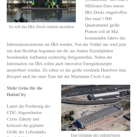
Millionen Euro teuren
IBA Docks eingetroffen.
Der rund 1.000
Quadratmeter große
So soll das IBA-Dock einmal aussehen
Ponton soll ab Mai
kommenden Jahres das
Informationszentrum zur IBA werden. Von der Veddel aus wird jetzt
mit dem Hochbau begonnen um die aus bunten Eternitplatten
bestehenden Aufbauten rechtzeitig fertigzustellen. Neben der
Information zur IBA sollen auch innovative Energiekonzepte
ausprobiert werden. Zu sehen ist das große werdende Hausboot zum
Beispiel auch bei einer Tour mit der Maritimen Circle Line.
Mehr Grün für die
HafenCity
Lautet die Forderung des
CDU-Abgeordneten
Cyrus Zahedy und
kritisiert die geplante
Größe des Lohseparks.
Das Gelände des zukünftigen