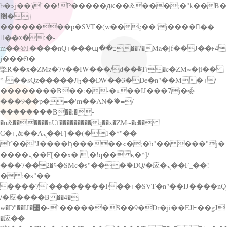
b�>j��)΄��!P�����ԫ��&���;�"k��B�
޶�}
��������p�SVT�(w��ę��!j������
��x�;�-
m��@J����nQ+���պ��כ��7�Ma�jf��J��ͱ4
j���Ѳ�
撆R��x�ZMz�7v��IW���/d��ٞ�Тז�c�ZM~�ji��
ߒ��sQz�����Ԡ��DW��3�De�n"��M�+/
��������B��:�-�u��IJ���7j�委
���9��p�=�'m��AN�ޭ�=/
��������B��:�-
�n&������nUf���������q��x�ZM~�
c��
Ϲ�+,&��Ὰܢ��F[��(�1�*"��
ϒ��"J����ԧ�����<�;�b"�� ���"j�
����ܢ��F[��x� ,�!q�� қ�*]/
���؝�2��7�SMc�s"���ޭ�DQ/�应�ܢ��F_��!
� :�s"��
����7`��������F��+�SVT�n"��IJ����nQ
/�应����B ��4�
w�D"��IJ�׭�-`������S��9�Dr�ji��EJ߅��gJ
�应��