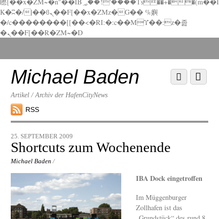
矁[��x�ZM~�n"��IB؃��!'����Тѕ��+��(m��I
K�ʭ�/|��ϐܢ��F[��x�ZMz�G�� %嬩
�/c��������[[��<�RI:�:c��MΎ��:z�졾
�ܢ��F[��R�ZM~�D
Scroll
down
to
Michael Baden
Scroll
Menu
content
down
to
Artikel / Archiv der HafenCityNews
content
RSS
25. SEPTEMBER 2009
Shortcuts zum Wochenende
Michael Baden
/
IBA Dock eingetroffen
Im Müggenburger
Zollhafen ist das
„Grundstück“ des rund 8