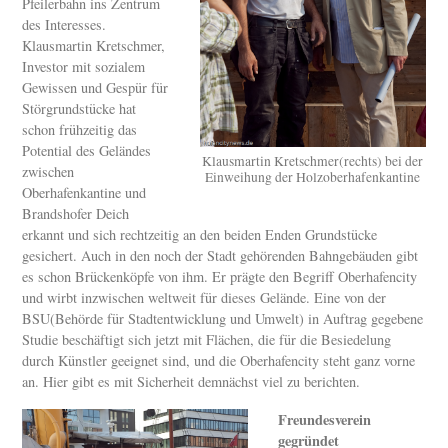
Pfeilerbahn ins Zentrum
des Interesses.
Klausmartin Kretschmer,
Investor mit sozialem
Gewissen und Gespür für
Störgrundstücke hat
schon frühzeitig das
Potential des Geländes
Klausmartin Kretschmer(rechts) bei der
zwischen
Einweihung der Holzoberhafenkantine
Oberhafenkantine und
Brandshofer Deich
erkannt und sich rechtzeitig an den beiden Enden Grundstücke
gesichert. Auch in den noch der Stadt gehörenden Bahngebäuden gibt
es schon Brückenköpfe von ihm. Er prägte den Begriff Oberhafencity
und wirbt inzwischen weltweit für dieses Gelände. Eine von der
BSU(Behörde für Stadtentwicklung und Umwelt) in Auftrag gegebene
Studie beschäftigt sich jetzt mit Flächen, die für die Besiedelung
durch Künstler geeignet sind, und die Oberhafencity steht ganz vorne
an. Hier gibt es mit Sicherheit demnächst viel zu berichten.
Freundesverein
gegründet