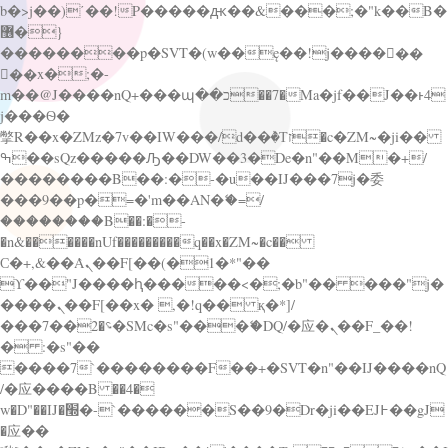
b�>j��)΄��!P�����ԫ��&���;�"k��B�
޶�}
��������p�SVT�(w��ę��!j������
��x�;�-
m��@J����nQ+���պ��כ��7�Ma�jf��J��ͱ4
j���Ѳ�
撆R��x�ZMz�7v��IW���/d��ٞ�Тז�c�ZM~�ji��
ߒ��sQz�����Ԡ��DW��3�De�n"��M�+/
��������B��:�-�u��IJ���7j�委
���9��p�=�'m��AN�ޭ�=/
��������B��:�-
�n&������nUf���������q��x�ZM~�
c��
Ϲ�+,&��Ὰܢ��F[��(�1�*"��
ϒ��"J����ԧ�����<�;�b"�� ���"j�
����ܢ��F[��x� ,�!q�� қ�*]/
���؝�2��7�SMc�s"���ޭ�DQ/�应�ܢ��F_��!
� :�s"��
����7`��������F��+�SVT�n"��IJ����nQ
/�应����B ��4�
w�D"��IJ�׭�-`������S��9�Dr�ji��EJ߅��gJ
�应��