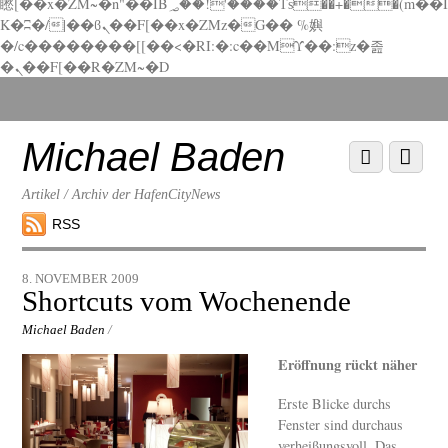
矁[��x�ZM~�n"��IB؃��!'����Тѕ��+��(m��I
K�ʭ�/|��ϐܢ��F[��x�ZMz�G�� %嬩
�/c��������[[��<�RI:�:c��MΎ��:z�졾
�ܢ��F[��R�ZM~�D
Scroll
down
to
Michael Baden
Scroll
Menu
content
down
to
Artikel / Archiv der HafenCityNews
content
RSS
8. NOVEMBER 2009
Shortcuts vom Wochenende
Michael Baden
/
Eröffnung rückt näher
Erste Blicke durchs
Fenster sind durchaus
verheißungsvoll. Das