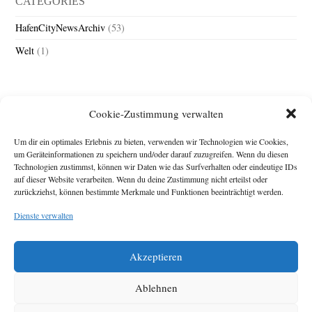
CATEGORIES
HafenCityNewsArchiv
(53)
Welt
(1)
Cookie-Zustimmung verwalten
Um dir ein optimales Erlebnis zu bieten, verwenden wir Technologien wie Cookies,
um Geräteinformationen zu speichern und/oder darauf zuzugreifen. Wenn du diesen
Technologien zustimmst, können wir Daten wie das Surfverhalten oder eindeutige IDs
Impressum
auf dieser Website verarbeiten. Wenn du deine Zustimmung nicht erteilst oder
zurückziehst, können bestimmte Merkmale und Funktionen beeinträchtigt werden.
Michael Baden,
Schwensholz 4,
Dienste verwalten
24376 Hasselberg
Disclaimer
Diese Webseite stellt
Akzeptieren
Inhalte der ersten
zehn Jahre der
HafenCity Zeitung
Ablehnen
zur Verfügung. Die
aktuelle Version ist