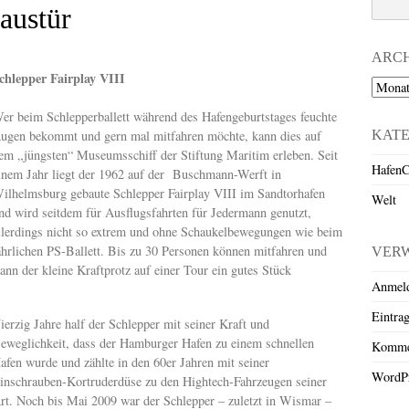
austür
ARC
chlepper Fairplay VIII
Archiv
er beim Schlepperballett während des Hafengeburtstages feuchte
KAT
ugen bekommt und gern mal mitfahren möchte, kann dies auf
em „jüngsten“ Museumsschiff der Stiftung Maritim erleben. Seit
HafenC
inem Jahr liegt der 1962 auf der Buschmann-Werft in
ilhelmsburg gebaute Schlepper Fairplay VIII im Sandtorhafen
Welt
nd wird seitdem für Ausflugsfahrten für Jedermann genutzt,
llerdings nicht so extrem und ohne Schaukelbewegungen wie beim
ährlichen PS-Ballett. Bis zu 30 Personen können mitfahren und
VER
nn der kleine Kraftprotz auf einer Tour ein gutes Stück
Anmel
Eintra
ierzig Jahre half der Schlepper mit seiner Kraft und
eweglichkeit, dass der Hamburger Hafen zu einem schnellen
Komme
afen wurde und zählte in den 60er Jahren mit seiner
WordPr
inschrauben-Kortruderdüse zu den Hightech-Fahrzeugen seiner
rt. Noch bis Mai 2009 war der Schlepper – zuletzt in Wismar –