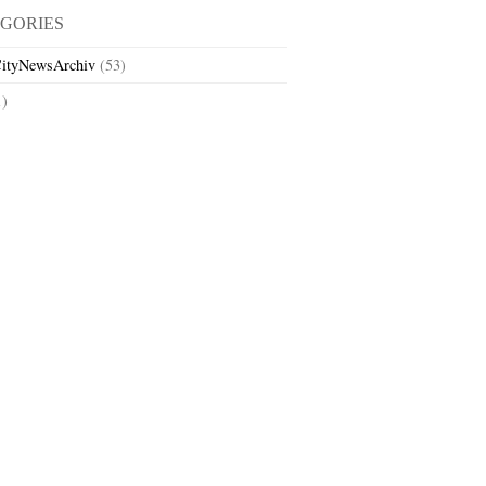
GORIES
ityNewsArchiv
(53)
1)