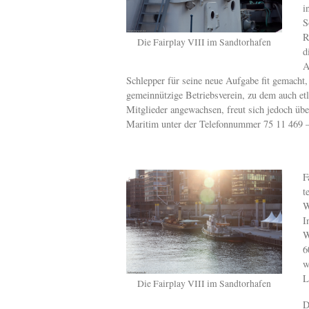
i
S
R
Die Fairplay VIII im Sandtorhafen
d
A
Schlepper für seine neue Aufgabe fit gemacht, 
gemeinnützige Betriebsverein, zu dem auch etl
Mitglieder angewachsen, freut sich jedoch übe
Maritim unter der Telefonnummer 75 11 469 –
F
t
W
I
W
6
w
L
Die Fairplay VIII im Sandtorhafen
D