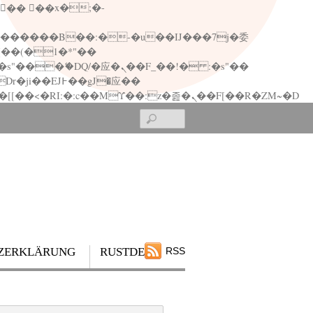
矁[��x�ZM~�n"��IB؃��!'����Тѕ��+��(m��IK�ʭ�/|��ϐܢ��F[��x�ZMz�G�� %嬩�/c��������[[��<�RI:�:c��MΎ��:z�졾�ܢ��F[��R�ZM~�D
Search
ZERKLÄRUNG
RUSTDESK
RSS