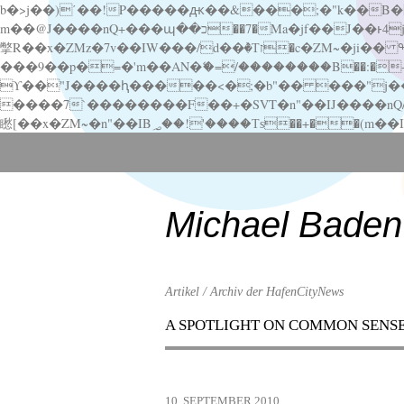
b�>j��)΄��!P�����ԫ��&���;�"k��B�޶�}��������p�SVT�(w��ę��!j������ ��x�;�-
m��@J����nQ+���պ��כ��7�Ma�jf��J��ͱ4j���Ѳ�
撆R��x�ZMz�7v��IW���/d��ٞ�Тז�c�ZM~�ji�� ߒ��sQz�����Ԡ��DW��3�De�n"��M�+/��������B��:�-�u��IJ���7j�委
���9��p�=�'m��AN�ޭ�=/��������B��:�-�n&�
ϒ��"J����ԧ�����<�;�b"�� ���"j�����ܢ��F[��x� ,�!q�� қ�*]/���؝�2��7�SMc�s"���ޭ�DQ/�应�ܢ��F_
����7`��������F��+�SVT�n"��IJ����nQ/�应����B ��4� w�D"��IJ�׭�-
Scroll
down
to
content
Michael Baden
Artikel / Archiv der HafenCityNews
A SPOTLIGHT ON COMMON SENS
Menu
Scroll
down
to
10. SEPTEMBER 2010