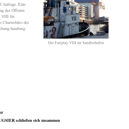
f Anfrage. Eine
Tag des Offenen
 VIII für
m Charterbüro des
tiftung-hamburg-
Die Fairplay VIII im Sandtorhafen
hr
GSIER schließen sich zusammen