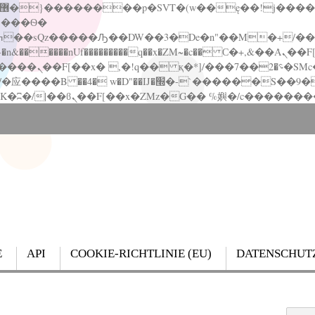
�����nUf���������q��x�ZM~�
c�� Ϲ�+,&��Ὰܢ��F[��(�1�*"��
��!� :�s"��
`������S��9�Dr�ji��EJ߅��gJ�应��
E
API
COOKIE-RICHTLINIE (EU)
DATENSCHUT
Search