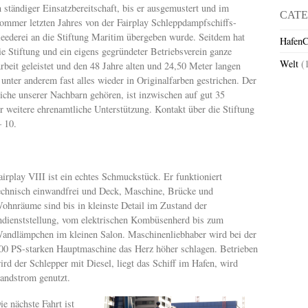
n ständiger Einsatzbereitschaft, bis er ausgemustert und im
CATE
ommer letzten Jahres von der Fairplay Schleppdampfschiffs-
eederei an die Stiftung Maritim übergeben wurde. Seitdem hat
HafenC
ie Stiftung und ein eigens gegründeter Betriebsverein ganze
Welt
(
rbeit geleistet und den 48 Jahre alten und 24,50 Meter langen
unter anderem fast alles wieder in Originalfarben gestrichen. Der
iche unserer Nachbarn gehören, ist inzwischen auf gut 35
r weitere ehrenamtliche Unterstützung. Kontakt über die Stiftung
 10.
airplay VIII ist ein echtes Schmuckstück. Er funktioniert
echnisch einwandfrei und Deck, Maschine, Brücke und
ohnräume sind bis in kleinste Detail im Zustand der
ndienststellung, vom elektrischen Kombüsenherd bis zum
andlämpchen im kleinen Salon. Maschinenliebhaber wird bei der
00 PS-starken Hauptmaschine das Herz höher schlagen. Betrieben
ird der Schlepper mit Diesel, liegt das Schiff im Hafen, wird
andstrom genutzt.
ie nächste Fahrt ist