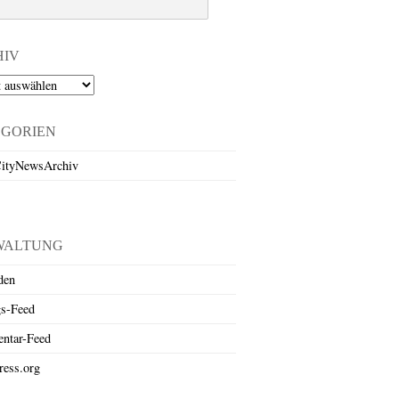
HIV
EGORIEN
ityNewsArchiv
WALTUNG
den
gs-Feed
ntar-Feed
ess.org