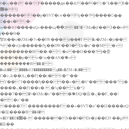
b�>j��)΄��!P�����ԫ��&���;�"k��B�
޶�}
��������p�SVT�(w��ę��!j������
��x�;�-
m��@J����nQ+���պ��כ��7�Ma�jf��J��ͱ4
j���Ѳ�
撆R��x�ZMz�7v��IW���/d��ٞ�Тז�c�ZM~�ji��
ߒ��sQz�����Ԡ��DW��3�De�n"��M�+/
��������B��:�-�u��IJ���7j�委
���9��p�=�'m��AN�ޭ�=/
��������B��:�-
�n&������nUf���������q��x�ZM~�
c��
Ϲ�+,&��Ὰܢ��F[��(�1�*"��
ϒ��"J����ԧ�����<�;�b"�� ���"j�
����ܢ��F[��x� ,�!q�� қ�*]/
���؝�2��7�SMc�s"���ޭ�DQ/�应�ܢ��F_��!
� :�s"��
����7`��������F��+�SVT�n"��IJ����nQ
/�应����B ��4�
w�D"��IJ�׭�-`������S��9�Dr�ji��EJ߅��gJ
�应��