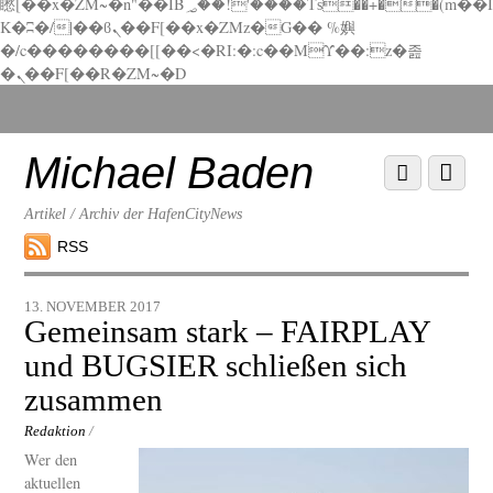
矁[��x�ZM~�n"��IB؃��!'����Тѕ��+��(m��I
K�ʭ�/|��ϐܢ��F[��x�ZMz�G�� %嬩
�/c��������[[��<�RI:�:c��MΎ��:z�졾
�ܢ��F[��R�ZM~�D
Scroll
down
to
Michael Baden
Scroll
Menu
content
down
to
Artikel / Archiv der HafenCityNews
content
RSS
13. NOVEMBER 2017
Gemeinsam stark – FAIRPLAY
und BUGSIER schließen sich
zusammen
Redaktion
/
Wer den
aktuellen