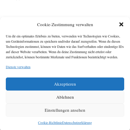
Cookie-Zustimmung verwalten
Um dir ein optimales Erlebnis zu bieten, verwenden wir Technologien wie Cookies,
um Geräteinformationen zu speichern und/oder darauf zuzugreifen. Wenn du diesen
Technologien zustimmst, können wir Daten wie das Surfverhalten oder eindeutige IDs
Impressum
auf dieser Website verarbeiten. Wenn du deine Zustimmung nicht erteilst oder
zurückziehst, können bestimmte Merkmale und Funktionen beeinträchtigt werden.
Michael Baden,
Schwensholz 4,
Dienste verwalten
24376 Hasselberg
Disclaimer
Diese Webseite stellt
Akzeptieren
Inhalte der ersten
zehn Jahre der
HafenCity Zeitung
Ablehnen
zur Verfügung. Die
aktuelle Version ist
Einstellungen ansehen
unter
Hafencity
Zeitung
zu finden
Cookie-Richtlinie
Datenschutzerklärung