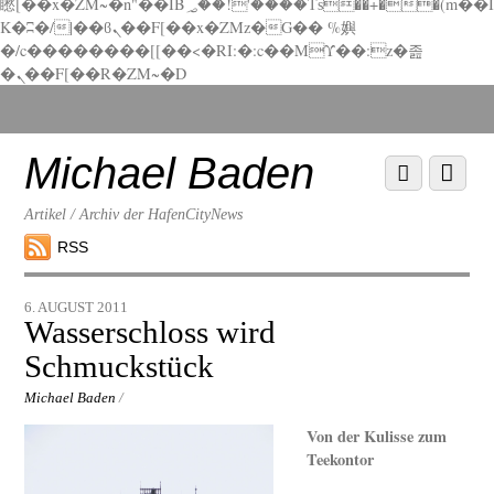
矁[��x�ZM~�n"��IB؃��!'����Тѕ��+��(m��I
K�ʭ�/|��ϐܢ��F[��x�ZMz�G�� %嬩
�/c��������[[��<�RI:�:c��MΎ��:z�졾
�ܢ��F[��R�ZM~�D
Scroll
down
to
Michael Baden
Scroll
Menu
content
down
to
Artikel / Archiv der HafenCityNews
content
RSS
6. AUGUST 2011
Wasserschloss wird
Schmuckstück
Michael Baden
/
Von der Kulisse zum
Teekontor