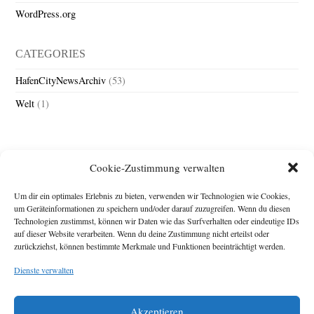
WordPress.org
CATEGORIES
HafenCityNewsArchiv
(53)
Welt
(1)
Cookie-Zustimmung verwalten
Um dir ein optimales Erlebnis zu bieten, verwenden wir Technologien wie Cookies,
um Geräteinformationen zu speichern und/oder darauf zuzugreifen. Wenn du diesen
Technologien zustimmst, können wir Daten wie das Surfverhalten oder eindeutige IDs
Impressum
auf dieser Website verarbeiten. Wenn du deine Zustimmung nicht erteilst oder
zurückziehst, können bestimmte Merkmale und Funktionen beeinträchtigt werden.
Michael Baden,
Schwensholz 4,
Dienste verwalten
24376 Hasselberg
Disclaimer
Diese Webseite stellt
Akzeptieren
Inhalte der ersten