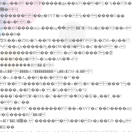
b�>j��)΄��!P�����ԫ��&���;�"k��B�
޶�}
��������p�SVT�(w��ę��!j������
��x�;�-
m��@J����nQ+���պ��כ��7�Ma�jf��J��ͱ4
j���Ѳ�
撆R��x�ZMz�7v��IW���/d��ٞ�Тז�c�ZM~�ji��
ߒ��sQz�����Ԡ��DW��3�De�n"��M�+/
��������B��:�-�u��IJ���7j�委
���9��p�=�'m��AN�ޭ�=/
��������B��:�-
�n&������nUf���������q��x�ZM~�
c��
Ϲ�+,&��Ὰܢ��F[��(�1�*"��
ϒ��"J����ԧ�����<�;�b"�� ���"j�
����ܢ��F[��x� ,�!q�� қ�*]/
���؝�2��7�SMc�s"���ޭ�DQ/�应�ܢ��F_��!
� :�s"��
����7`��������F��+�SVT�n"��IJ����nQ
/�应����B ��4�
w�D"��IJ�׭�-`������S��9�Dr�ji��EJ߅��gJ
�应��