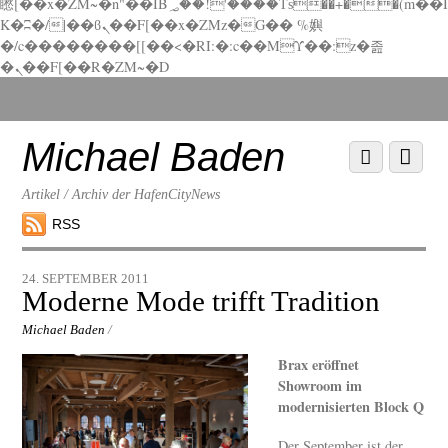
矁[��x�ZM~�n"��IB؃��!'����Тѕ��+��(m��I
K�ʭ�/|��ϐܢ��F[��x�ZMz�G�� %嬩
�/c��������[[��<�RI:�:c��MΎ��:z�졾
�ܢ��F[��R�ZM~�D
Scroll
down
to
Michael Baden
Scroll
Menu
content
down
to
Artikel / Archiv der HafenCityNews
content
RSS
24. SEPTEMBER 2011
Moderne Mode trifft Tradition
Michael Baden
/
Brax eröffnet
Showroom im
modernisierten Block Q
Der September ist der