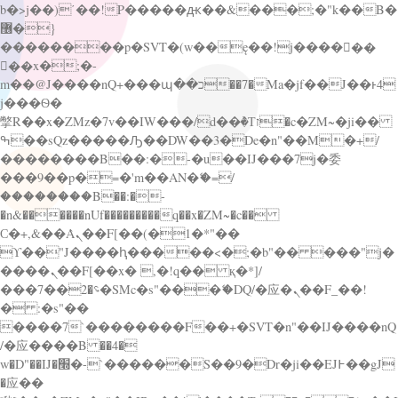
b�>j��)΄��!P�����ԫ��&���;�"k��B�
޶�}
��������p�SVT�(w��ę��!j������
��x�;�-
m��@J����nQ+���պ��כ��7�Ma�jf��J��ͱ4
j���Ѳ�
撆R��x�ZMz�7v��IW���/d��ٞ�Тז�c�ZM~�ji��
ߒ��sQz�����Ԡ��DW��3�De�n"��M�+/
��������B��:�-�u��IJ���7j�委
���9��p�=�'m��AN�ޭ�=/
��������B��:�-
�n&������nUf���������q��x�ZM~�
c��
Ϲ�+,&��Ὰܢ��F[��(�1�*"��
ϒ��"J����ԧ�����<�;�b"�� ���"j�
����ܢ��F[��x� ,�!q�� қ�*]/
���؝�2��7�SMc�s"���ޭ�DQ/�应�ܢ��F_��!
� :�s"��
����7`��������F��+�SVT�n"��IJ����nQ
/�应����B ��4�
w�D"��IJ�׭�-`������S��9�Dr�ji��EJ߅��gJ
�应��