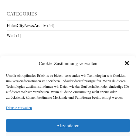
CATEGORIES
HafenCityNewsArchiv
(53)
Welt
(1)
Cookie-Zustimmung verwalten
Um dir ein optimales Erlebnis zu bieten, verwenden wir Technologien wie Cookies,
um Geräteinformationen zu speichern und/oder darauf zuzugreifen. Wenn du diesen
Technologien zustimmst, können wir Daten wie das Surfverhalten oder eindeutige IDs
Impressum
auf dieser Website verarbeiten. Wenn du deine Zustimmung nicht erteilst oder
zurückziehst, können bestimmte Merkmale und Funktionen beeinträchtigt werden.
Michael Baden,
Schwensholz 4,
Dienste verwalten
24376 Hasselberg
Disclaimer
Diese Webseite stellt
Akzeptieren
Inhalte der ersten
zehn Jahre der