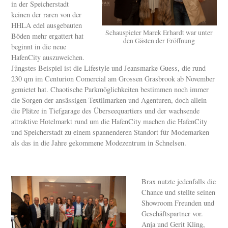
in der Speicherstadt
keinen der raren von der
HHLA edel ausgebauten
Schauspieler Marek Erhardt war unter
Böden mehr ergattert hat
den Gästen der Eröffnung
beginnt in die neue
HafenCity auszuweichen.
Jüngstes Beispiel ist die Lifestyle und Jeansmarke Guess, die rund
230 qm im Centurion Comercial am Grossen Grasbrook ab November
gemietet hat. Chaotische Parkmöglichkeiten bestimmen noch immer
die Sorgen der ansässigen Textilmarken und Agenturen, doch allein
die Plätze in Tiefgarage des Überseequartiers und der wachsende
attraktive Hotelmarkt rund um die HafenCity machen die HafenCity
und Speicherstadt zu einem spannenderen Standort für Modemarken
als das in die Jahre gekommene Modezentrum in Schnelsen.
Brax nutzte jedenfalls die
Chance und stellte seinen
Showroom Freunden und
Geschäftspartner vor.
Anja und Gerit Kling,