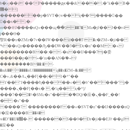
b�>j��)΄��!P�����ԫ��&���;�"k��B�
޶�}
��������p�SVT�(w��ę��!j������
��x�;�-
m��@J����nQ+���պ��כ��7�Ma�jf��J��ͱ4
j���Ѳ�
撆R��x�ZMz�7v��IW���/d��ٞ�Тז�c�ZM~�ji��
ߒ��sQz�����Ԡ��DW��3�De�n"��M�+/
��������B��:�-�u��IJ���7j�委
���9��p�=�'m��AN�ޭ�=/
��������B��:�-
�n&������nUf���������q��x�ZM~�
c��
Ϲ�+,&��Ὰܢ��F[��(�1�*"��
ϒ��"J����ԧ�����<�;�b"�� ���"j�
����ܢ��F[��x� ,�!q�� қ�*]/
���؝�2��7�SMc�s"���ޭ�DQ/�应�ܢ��F_��!
� :�s"��
����7`��������F��+�SVT�n"��IJ����nQ
/�应����B ��4�
w�D"��IJ�׭�-`������S��9�Dr�ji��EJ߅��gJ
�应��