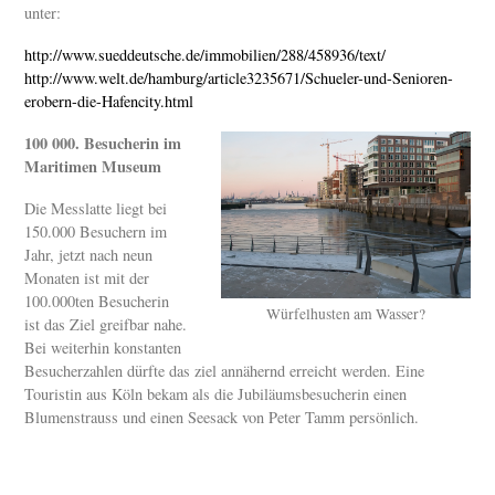
unter:
http://www.sueddeutsche.de/immobilien/288/458936/text/
http://www.welt.de/hamburg/article3235671/Schueler-und-Senioren-
erobern-die-Hafencity.html
100 000. Besucherin im
Maritimen Museum
Die Messlatte liegt bei
150.000 Besuchern im
Jahr, jetzt nach neun
Monaten ist mit der
100.000ten Besucherin
Würfelhusten am Wasser?
ist das Ziel greifbar nahe.
Bei weiterhin konstanten
Besucherzahlen dürfte das ziel annähernd erreicht werden. Eine
Touristin aus Köln bekam als die Jubiläumsbesucherin einen
Blumenstrauss und einen Seesack von Peter Tamm persönlich.