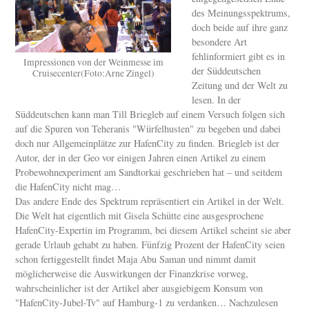
des Meinungsspektrums,
doch beide auf ihre ganz
besondere Art
fehlinformiert gibt es in
Impressionen von der Weinmesse im
der Süddeutschen
Cruisecenter(Foto:Arne Zingel)
Zeitung und der Welt zu
lesen. In der
Süddeutschen kann man Till Briegleb auf einem Versuch folgen sich
auf die Spuren von Teheranis "Würfelhusten" zu begeben und dabei
doch nur Allgemeinplätze zur HafenCity zu finden. Briegleb ist der
Autor, der in der Geo vor einigen Jahren einen Artikel zu einem
Probewohnexperiment am Sandtorkai geschrieben hat – und seitdem
die HafenCity nicht mag…
Das andere Ende des Spektrum repräsentiert ein Artikel in der Welt.
Die Welt hat eigentlich mit Gisela Schütte eine ausgesprochene
HafenCity-Expertin im Programm, bei diesem Artikel scheint sie aber
gerade Urlaub gehabt zu haben. Fünfzig Prozent der HafenCity seien
schon fertiggestellt findet Maja Abu Saman und nimmt damit
möglicherweise die Auswirkungen der Finanzkrise vorweg,
wahrscheinlicher ist der Artikel aber ausgiebigem Konsum von
"HafenCity-Jubel-Tv" auf Hamburg-1 zu verdanken… Nachzulesen