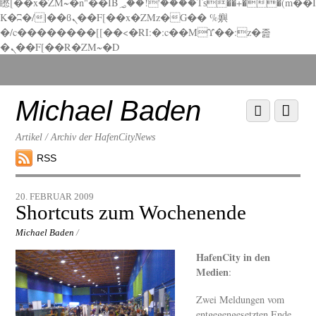
矁[��x�ZM~�n"��IB؃��!'����Тѕ��+��(m��I
K�ʭ�/|��ϐܢ��F[��x�ZMz�G�� %嬩
�/c��������[[��<�RI:�:c��MΎ��:z�졾
�ܢ��F[��R�ZM~�D
Scroll
down
to
Michael Baden
Scroll
Menu
content
down
to
Artikel / Archiv der HafenCityNews
content
RSS
20. FEBRUAR 2009
Shortcuts zum Wochenende
Michael Baden
/
HafenCity in den
Medien
:
Zwei Meldungen vom
entgegengesetzten Ende